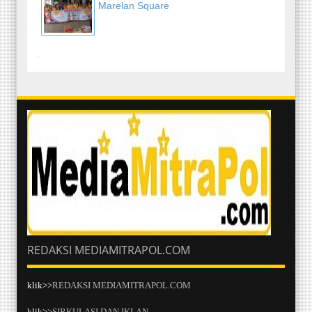
Marelan Square
-
REDAKSI MEDIAMITRAPOL.COM
klik>>
REDAKSI MEDIAMITRAPOL.COM
klik>>
SIRKULASI DAN IKLAN