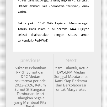
Polres Langkat, Anggota Bhayangkari PC. Langkat,
Ustadz Ahmad Zais. (pembawa tausiyah), Anak
Yatim.
Sekira pukul 10.45 Wib, kegiatan Memperingati
Tahun Baru Islam 1 Muharram 1444 Hijriyah
selesai dilaksanakan dengan Situasi aman
terkendali. (Red/WeS)
previous
Next
Sukses!! Pelantikan
Resmi Dilantik, Ketua
PPRTI Sumut dan
DPC-LPM Medan
DPC Medan
Sunggal Masdareno:
sekitarnya periode
Kami Siap Berkarya
2022-2026, Ketum
dan Berkolaborasi
Sumut St.Bungaran
untuk Masyarakat
Tambunan: Mari
Hilangkan Segala
yang Membuat Kita
Retak