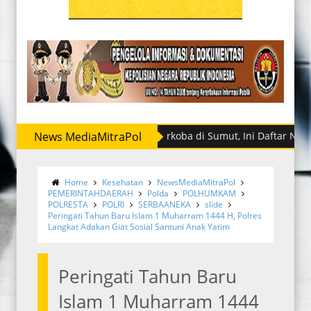
 Kasatreskrim-Kasatresnarkoba di Sumut, Ini Daftar Namanya
News MediaMitraPol
Home
Kesehatan
NewsMediaMitraPol
PEMERINTAHDAERAH
Polda
POLHUMKAM
POLRESTA
POLRI
SERBAANEKA
slide
Peringati Tahun Baru Islam 1 Muharram 1444 H, Polres
Langkat Adakan Giat Sosial Santuni Anak Yatim
Peringati Tahun Baru
Islam 1 Muharram 1444