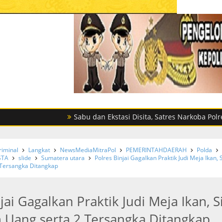
Sabu dan Ekstasi Disita, Satres Narkoba Polres Sergai 
riminal
Langkat
NewsMediaMitraPol
PEMERINTAHDAERAH
Polda
STA
slide
Sumatera utara
Polres Binjai Gagalkan Praktik Judi Meja Ikan, S
 Tersangka Ditangkap
jai Gagalkan Praktik Judi Meja Ikan, S
 Uang serta 2 Tersangka Ditangkap