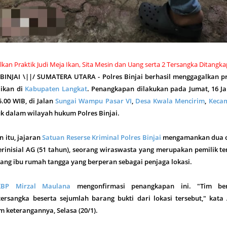
alkan Praktik Judi Meja Ikan, Sita Mesin dan Uang serta 2 Tersangka Ditangka
 BINJAI \||/ SUMATERA UTARA - Polres Binjai berhasil menggagalkan p
 ikan di
Kabupaten Langkat
. Penangkapan dilakukan pada Jumat, 16 Ja
5.00 WIB, di Jalan
Sungai Wampu Pasar VI
,
Desa Kwala Mencirim
,
Keca
uk dalam wilayah hukum Polres Binjai.
 itu, jajaran
Satuan Reserse Kriminal Polres Binjai
mengamankan dua 
rinisial AG (51 tahun), seorang wiraswasta yang merupakan pemilik t
orang ibu rumah tangga yang berperan sebagai penjaga lokasi.
KBP Mirzal Maulana
mengonfirmasi penangkapan ini. "Tim ber
sangka beserta sejumlah barang bukti dari lokasi tersebut," kata
 keterangannya, Selasa (20/1).