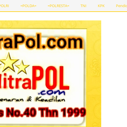
POLRI
=POLDA=
=POLRESTA=
TNI
KPK
Pendi