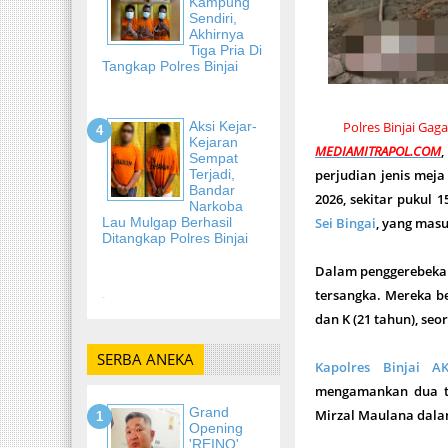
Kampung
Sendiri,
Akhirnya
Tiga Pria Di
Tangkap Polres Binjai
Aksi Kejar-
Polres Binjai Gag
Kejaran
MEDIAMITRAPOL.COM
,
Sempat
Terjadi,
perjudian jenis meja
Bandar
2026, sekitar pukul 1
Narkoba
Lau Mulgap Berhasil
Sei Bingai
, yang mas
Ditangkap Polres Binjai
Dalam penggerebekan
tersangka. Mereka be
-
dan K (21 tahun), se
SERBA ANEKA
Kapolres Binjai A
mengamankan dua ter
Grand
Mirzal Maulana dalam
Opening
'REINO'