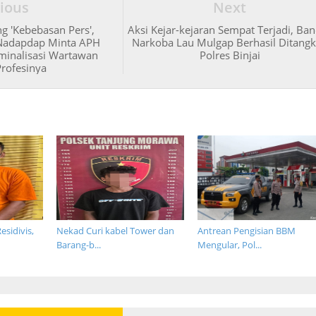
ious
Next
g 'Kebebasan Pers',
Aksi Kejar-kejaran Sempat Terjadi, Ba
 Nadapdap Minta APH
Narkoba Lau Mulgap Berhasil Ditang
iminalisasi Wartawan
Polres Binjai
Profesinya
esidivis,
Nekad Curi kabel Tower dan
Antrean Pengisian BBM
Barang-b...
Mengular, Pol...