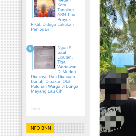
Kota
Tangkap
ASN Tipu
Proyek
Fiktif, Diduga Lakukan
Penipuan
Ngeri !!!
Saat
Liputan,
Tiga
Wartawan
Di Medan
Dianiaya Dan Diancam
Bunuh 'Dibakar' Oleh
Puluhan Warga Jl Bunga
Mayang Lau Cih
Terkini
INFO BNN