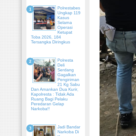
Polrestabes
Ungkap 119
Kasus
Selama
Operasi
Ketupat
Toba 2026, 184
Tersangka Diringkus
Polresta
Deli
Serdang
Gagalkan
Pengiriman
21 Kg Sabu
Dan Amankan Dua Kurir,
Kapolresta : Tidak Ada
Ruang Bagi Pelaku
Peredaran Gelap
Narkoba!!
Jadi Bandar
Narkoba Di