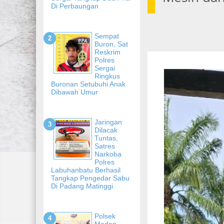
Di Perbaungan
Sempat
Buron, Sat
Reskrim
Polres
Sergai
Ringkus
Buronan Setubuhi Anak
Dibawah Umur
Jaringan
Dilacak
Tuntas,
Satres
Narkoba
Polres
Labuhanbatu Berhasil
Tangkap Pengedar Sabu
Di Padang Matinggi
Polsek
Medan