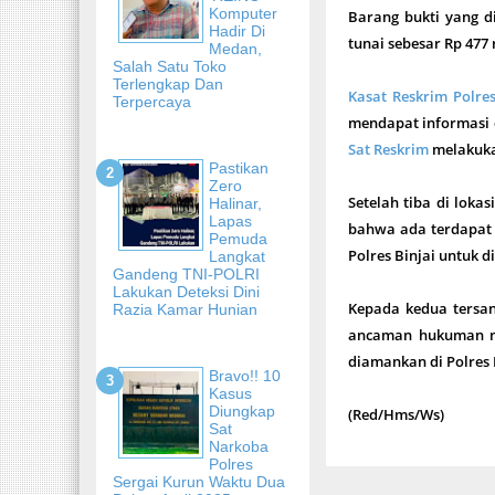
Komputer
Barang bukti yang d
Hadir Di
tunai sebesar Rp 477
Medan,
Salah Satu Toko
Terlengkap Dan
Kasat Reskrim Polres
Terpercaya
mendapat informasi d
Sat Reskrim
melakukan
Pastikan
Zero
Setelah tiba di loka
Halinar,
Lapas
bahwa ada terdapat p
Pemuda
Polres Binjai untuk d
Langkat
Gandeng TNI-POLRI
Lakukan Deteksi Dini
Kepada kedua tersa
Razia Kamar Hunian
ancaman hukuman mak
diamankan di Polres B
Bravo!! 10
Kasus
Diungkap
(Red/Hms/Ws)
Sat
Narkoba
Polres
Sergai Kurun Waktu Dua