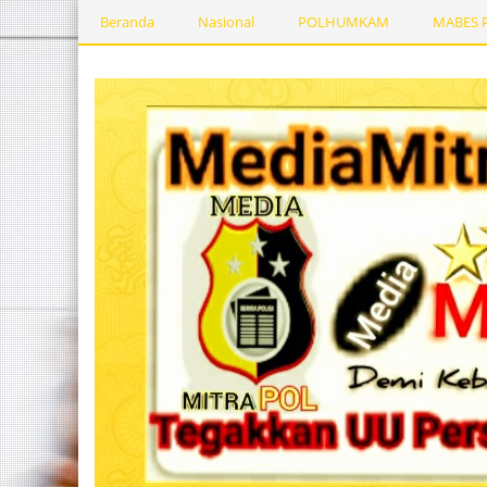
Beranda
Nasional
POLHUMKAM
MABES 
Kesehatan
PEMERINTAHDAERAH