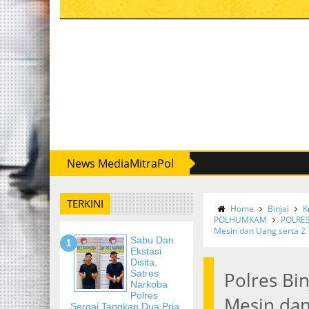
News MediaMitraPol
TERKINI
Home
Binjai
K
POLHUMKAM
POLRE
Mesin dan Uang serta 2
Sabu Dan
Ekstasi
Disita,
Satres
Polres Bin
Narkoba
Polres
Mesin dan
Sergai Tangkap Dua Pria