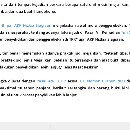
isita dari tempat kejadian perkara berupa satu unit mesin meja ikan
 ribu, dan dua buah handphone.
 Binjai AKP Hizkia Siagiaan
menjelaskan awal mula penggerebekan. 
ari masyarakat tentang adanya lokasi judi di Pasar VI. Kemudian
Tim 
 penyelidikan dan penggerebekan di TKP," ujar AKP Hizkia Siagiaan.
si, tim benar menemukan adanya praktik judi meja ikan. "Setelah tiba,
raktek judi jenis Meja ikan. Setelah itu tersangka dan alat bukti dib
ilakukan penyelidikan lebih lanjut," jelas Kasat Reskrim.
ngka dijerat dengan
Pasal 426 KUHP
sesuai
UU Nomor 1 Tahun 2023
de
simal 10 tahun penjara, berikut Tersangka dan barang bukti kini 
injai untuk proses penyidikan lebih lanjut.