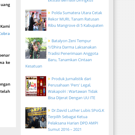
Ekstasi Berhasil Diringkus
, uang
Polda Sumatera Utara Cetak
Rekor MURI, Tanam Ratusan
Ribu Mangrove di 5 Kabupaten
"Kami
Cobra
Batalyon Zeni Tempur
1/Dhira Darma Laksanakan
Tradisi Penerimaan Anggota
 benar
Baru, Tanamkan Cintaan
awa ke
Kesatuan
Produk Jurnalistik dari
ngan
Perusahaan 'Pers' Legal,
Wakapolri : Wartawan Tidak
telah
Bisa Dijerat Dengan UU ITE
Dr.David Luther Lubis SPoG.K
Terpilih Sebagai Ketua
Pelaksana Harian DPD AMPI
Sumut 2016 – 2021