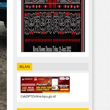
IKLAN
CekDPTOnline.kpu.go.id