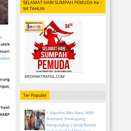
SELAMAT HARI SUMPAH PEMUDA Ke -
94 TAHUN
p
raktik
nuari
matan
MEDIAMITRAPOL.COM
orang
empat,
Ter Populer
hasil
Kapolres Batu Bara, AKBP
 AKBP
Robinson Simatupang
Mengungkap 2 Janda Bandar