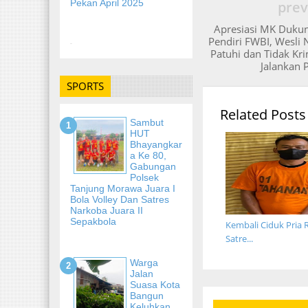
Pekan April 2025
prev
Apresiasi MK Dukun
Pendiri FWBI, Wesli
-
Patuhi dan Tidak Kr
Jalankan 
SPORTS
Related Posts
Sambut
HUT
Bhayangkar
A Ke 80,
Gabungan
Polsek
Tanjung Morawa Juara I
Bola Volley Dan Satres
Narkoba Juara II
Sepakbola
Kembali Ciduk Pria R
Satre...
Warga
Jalan
Suasa Kota
Bangun
Keluhkan