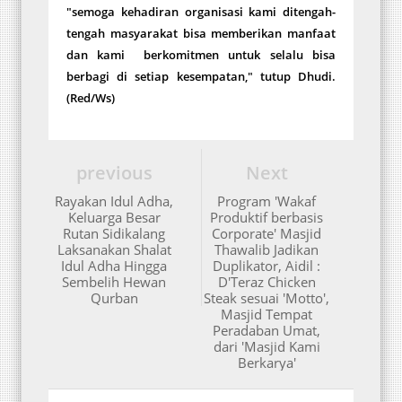
"semoga kehadiran organisasi kami ditengah-
tengah masyarakat bisa memberikan manfaat
dan kami berkomitmen untuk selalu bisa
berbagi di setiap kesempatan," tutup Dhudi.
(Red/Ws)
previous
Next
Rayakan Idul Adha,
Program 'Wakaf
Keluarga Besar
Produktif berbasis
Rutan Sidikalang
Corporate' Masjid
Laksanakan Shalat
Thawalib Jadikan
Idul Adha Hingga
Duplikator, Aidil :
Sembelih Hewan
D'Teraz Chicken
Qurban
Steak sesuai 'Motto',
Masjid Tempat
Peradaban Umat,
dari 'Masjid Kami
Berkarya'