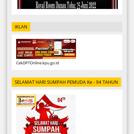
IKLAN
CekDPTOnline.kpu.go.id
SELAMAT HARI SUMPAH PEMUDA Ke - 94 TAHUN