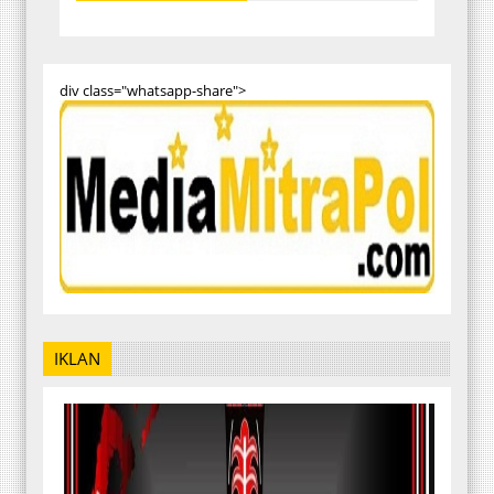
div class="whatsapp-share">
IKLAN