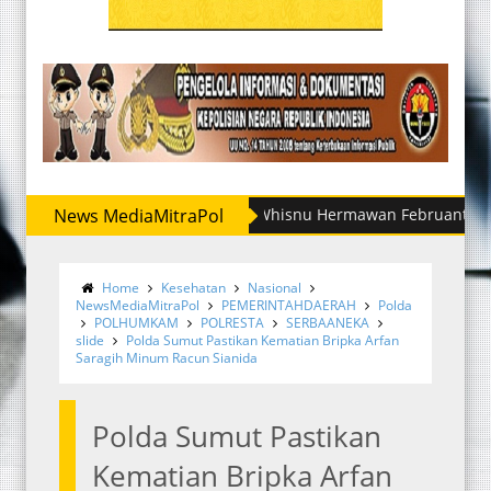
News MediaMitraPol
Irjen Whisnu Hermawan Februanto Mutasi Sej
Home
Kesehatan
Nasional
NewsMediaMitraPol
PEMERINTAHDAERAH
Polda
POLHUMKAM
POLRESTA
SERBAANEKA
slide
Polda Sumut Pastikan Kematian Bripka Arfan
Saragih Minum Racun Sianida
Polda Sumut Pastikan
Kematian Bripka Arfan