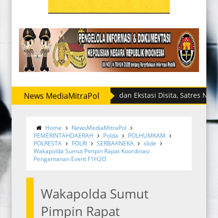
News MediaMitraPol
Sabu dan Ekstasi Disita, Satres Narkoba Pol
Home
NewsMediaMitraPol
PEMERINTAHDAERAH
Polda
POLHUMKAM
POLRESTA
POLRI
SERBAANEKA
slide
Wakapolda Sumut Pimpin Rapat Koordinasi
Pengamanan Event F1H2O
Wakapolda Sumut
Pimpin Rapat