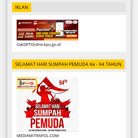
IKLAN
CekDPTOnline.kpu.go.id
SELAMAT HARI SUMPAH PEMUDA Ke - 94 TAHUN
MEDIAMITRAPOL.COM