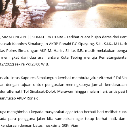
SIMALUNGUN || SUMATERA UTARA - Terlihat cuaca hujan deras dari Pan
inaksak Kapolres Simalungun AKBP Ronald F.C Sipayung, S.H., S.I.K., M.H., 
tas Polres Simalungun AKP M. Haris., Sihite, S.E., masih melakukan peng
ng meningkat dari dua arah antara Kota Tebing menuju Pematangsianta
12/2022) sekira Pkl.23.00 WIB.
 lalu lintas Kapolres Simalungun kembali membuka Jalur Alternatif Tol Si
n dengan tujuan untuk penguraian meningkatnya jumlah kendararaan
jalur alternatif Tol Sinaksak-Dolok Marawan hingga malam hari, antisipasi 
an,"ucap AKBP Ronald.
 juga menghimbau kepada masyarakat agar tetap berhati-hati melihat cuac
pada para pengguna jalan kita sampaikan agar tetap berhati-hati, dan
 kendaraan dengan batas masksimal 50Km/jam.