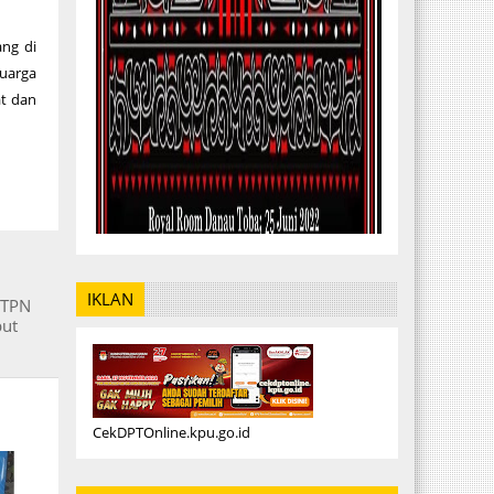
ang di
luarga
t dan
IKLAN
PTPN
but
CekDPTOnline.kpu.go.id