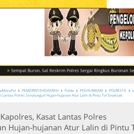
at Buron, Sat Reskrim Polres Sergai Ringkus Buronan Setubuhi 
MitraPol
PEMERINTAHDAERAH
Polda
POLHUMKAM
POLRESTA
s
 Lantas Polres Simalungun Hujan-hujanan Atur Lalin di Pintu Tol Sinaksak
Kapolres, Kasat Lantas Polres
n Hujan-hujanan Atur Lalin di Pintu 