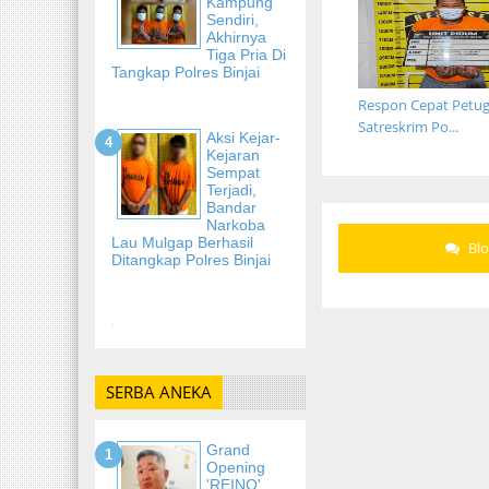
Kampung
Sendiri,
Akhirnya
Tiga Pria Di
Tangkap Polres Binjai
Respon Cepat Petug
Satreskrim Po...
Aksi Kejar-
Kejaran
Sempat
Terjadi,
Bandar
Narkoba
Lau Mulgap Berhasil
Bl
Ditangkap Polres Binjai
-
SERBA ANEKA
Grand
Opening
'REINO'