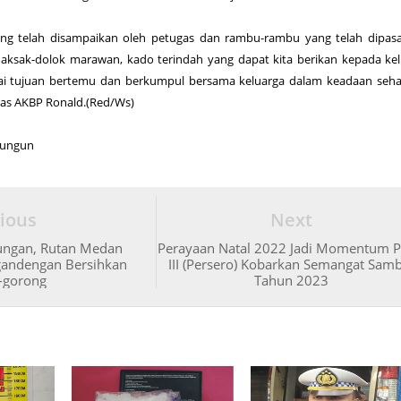
ang telah disampaikan oleh petugas dan rambu-rambu yang telah dipas
sinaksak-dolok marawan, kado terindah yang dapat kita berikan kepada ke
ai tujuan bertemu dan berkumpul bersama keluarga dalam keadaan seha
das AKBP Ronald.(Red/Ws)
lungun
ious
Next
ungan, Rutan Medan
Perayaan Natal 2022 Jadi Momentum 
gandengan Bersihkan
III (Persero) Kobarkan Semangat Sam
-gorong
Tahun 2023