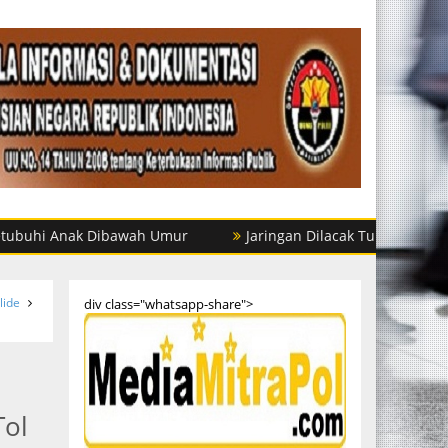
Anak Dibawah Umur
Jaringan Dilacak Tuntas, Satres Narkob
lide
div class="whatsapp-share">
Tol