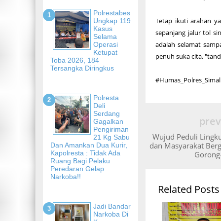
Polrestabes
Tetap ikuti arahan y
Ungkap 119
Kasus
sepanjang jalur tol 
Selama
adalah selamat samp
Operasi
Ketupat
penuh suka cita, "tan
Toba 2026, 184
Tersangka Diringkus
#Humas_Polres_Sima
Polresta
Deli
Serdang
prev
Gagalkan
Pengiriman
Wujud Peduli Lingk
21 Kg Sabu
dan Masyarakat Ber
Dan Amankan Dua Kurir,
Kapolresta : Tidak Ada
Gorong
Ruang Bagi Pelaku
Peredaran Gelap
Narkoba!!
Related Posts
Jadi Bandar
Narkoba Di