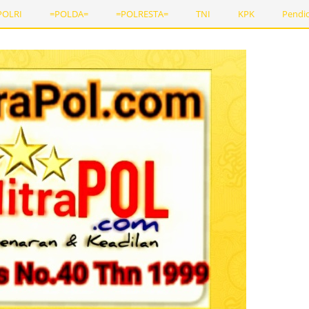
POLRI
=POLDA=
=POLRESTA=
TNI
KPK
Pendi