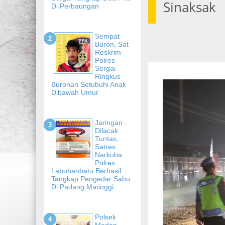
Sinaksak
Di Perbaungan
Sempat
Buron, Sat
Reskrim
Polres
Sergai
Ringkus
Buronan Setubuhi Anak
Dibawah Umur
Jaringan
Dilacak
Tuntas,
Satres
Narkoba
Polres
Labuhanbatu Berhasil
Tangkap Pengedar Sabu
Di Padang Matinggi
Polsek
Medan