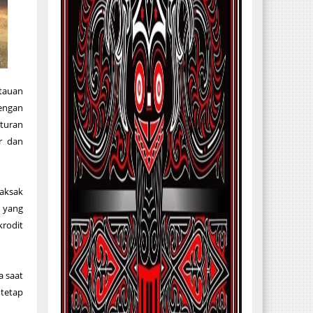
tauan
dengan
aturan
r dan
naksak
 yang
krodit
a saat
 tetap