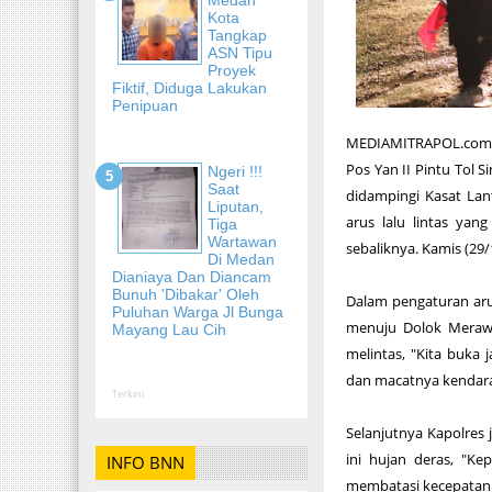
Kota
Tangkap
ASN Tipu
Proyek
Fiktif, Diduga Lakukan
Penipuan
MEDIAMITRAPOL.com, 
Pos Yan II Pintu Tol S
Ngeri !!!
Saat
didampingi Kasat Lan
Liputan,
arus lalu lintas ya
Tiga
Wartawan
sebaliknya. Kamis (29/
Di Medan
Dianiaya Dan Diancam
Bunuh 'Dibakar' Oleh
Dalam pengaturan arus
Puluhan Warga Jl Bunga
menuju Dolok Merawa
Mayang Lau Cih
melintas, "Kita buka 
dan macatnya kendara
Terkini
Selanjutnya Kapolres
ini hujan deras, "Ke
INFO BNN
membatasi kecepatan