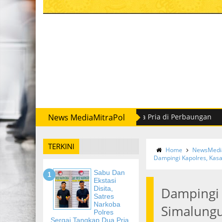
Narkoba Polres Sergai Tangkap Dua Pria di Perbaungan
News MediaMitraPol
Semp
TERKINI
Home
NewsMedia
Dampingi Kapolres, Kasat
Sabu Dan
Ekstasi
Disita,
Dampingi 
Satres
Narkoba
Simalungu
Polres
Sergai Tangkap Dua Pria