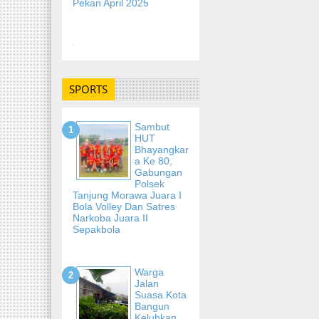
Pekan April 2025
-
SPORTS
Sambut
HUT
Bhayangkar
A Ke 80,
Gabungan
Polsek
Tanjung Morawa Juara I
Bola Volley Dan Satres
Narkoba Juara II
Sepakbola
Warga
Jalan
Suasa Kota
Bangun
Keluhkan