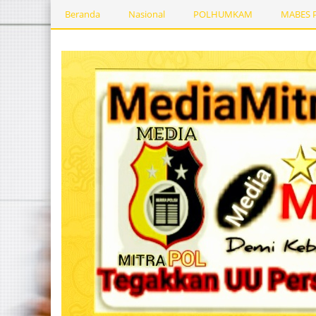
Beranda
Nasional
POLHUMKAM
MABES 
Kesehatan
PEMERINTAHDAERAH