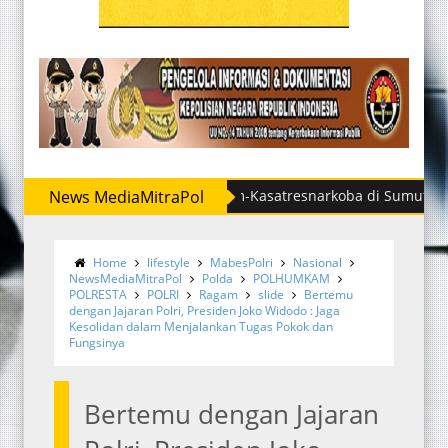
si Sejumlah Kasatreskrim-Kasatresnarkoba di Sumut, Ini Daftar
News MediaMitraPol
Home
lifestyle
MabesPolri
Nasional
NewsMediaMitraPol
Polda
POLHUMKAM
POLRESTA
POLRI
Ragam
slide
Bertemu
dengan Jajaran Polri, Presiden Joko Widodo : Jaga
Kesolidan dalam Menjalankan Tugas Pokok dan
Fungsinya
Bertemu dengan Jajaran