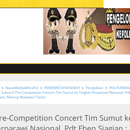
NewsMediaMitraPol
PEMERINTAHDAERAH
Pendidikan
POLHUMKA
Sukses!! Pre-Competition Concert Tim Sumut ke Tingkat Perparawi Nasional, Pd
 Seni, Memuji Muliakan Tuhan
Pre-Competition Concert Tim Sumut k
rparawi Nasional, Pdt Eben Siagian :