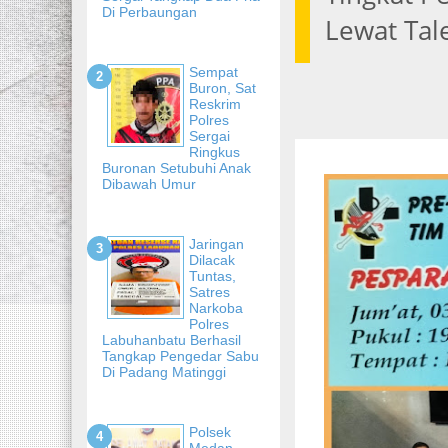
Di Perbaungan
Lewat Tal
Sempat
Buron, Sat
Reskrim
Polres
Sergai
Ringkus
Buronan Setubuhi Anak
Dibawah Umur
Jaringan
Dilacak
Tuntas,
Satres
Narkoba
Polres
Labuhanbatu Berhasil
Tangkap Pengedar Sabu
Di Padang Matinggi
Polsek
Medan