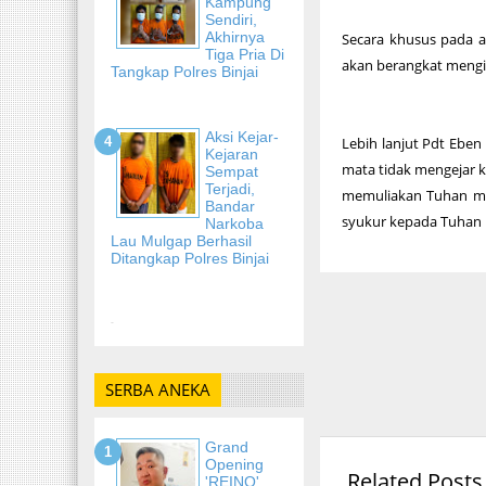
Kampung
Sendiri,
Akhirnya
Secara khusus pada a
Tiga Pria Di
akan berangkat mengik
Tangkap Polres Binjai
Aksi Kejar-
Lebih lanjut Pdt Ebe
Kejaran
mata tidak mengejar k
Sempat
Terjadi,
memuliakan Tuhan mel
Bandar
syukur kepada Tuhan
Narkoba
Lau Mulgap Berhasil
Ditangkap Polres Binjai
-
SERBA ANEKA
Grand
Opening
Related Posts
'REINO'