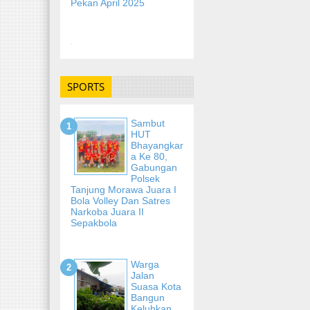
Pekan April 2025
-
SPORTS
Sambut
HUT
Bhayangkar
A Ke 80,
Gabungan
Polsek
Tanjung Morawa Juara I
Bola Volley Dan Satres
Narkoba Juara II
Sepakbola
Warga
Jalan
Suasa Kota
Bangun
Keluhkan