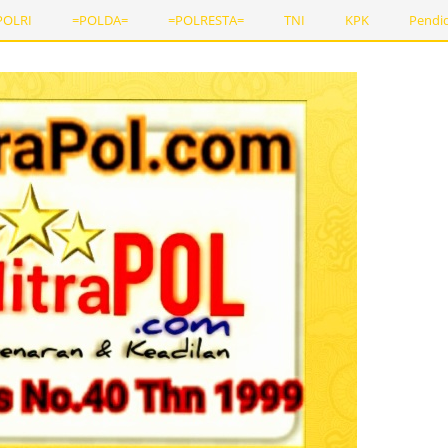
POLRI
=POLDA=
=POLRESTA=
TNI
KPK
Pendi