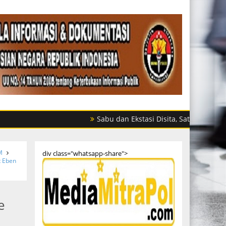
Sabu dan Ekstasi Disita, Satres Narkoba Polres 
M
div class="whatsapp-share">
t Eben
e