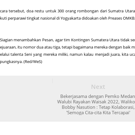
cara tersebut, doa restu untuk 300 orang rombongan dari Sumatra Utar
uti perparawi tingkat nasional di Yogyakarta didoakan oleh Preases OMKB
n Siagian menambahkan Pesan, agar tim Kontingen Sumatera Utara tidak s
ejuaraan, itu nomor dua atau tiga, tetapi bagaimana mereka dengan baik 
alui talenta Seni yang mereka miliki, namun kalau menjadi juara, kita u
 pungkasnya. (Red/WeS)
Next
Bekerjasama dengan Pemko Medan
Walubi Rayakan Waisak 2022, Waliko
Bobby Nasution : Tetap Kolaborasi,
'Semoga Cita-cita Kita Tercapai'