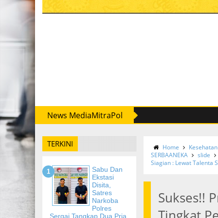
News MediaMitraPol
TERKINI
Home
Kesehatan
SERBAANEKA
slide
Siagian : Lewat Talenta
Sabu Dan
Ekstasi
Disita,
Satres
Sukses!! 
Narkoba
Polres
Tingkat Pe
Sergai Tangkap Dua Pria