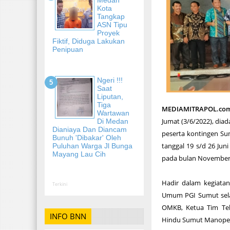
Kota
Tangkap
ASN Tipu
Proyek
Fiktif, Diduga Lakukan
Penipuan
Ngeri !!!
Saat
Liputan,
Tiga
MEDIAMITRAPOL.com
Wartawan
Jumat (3/6/2022), dia
Di Medan
Dianiaya Dan Diancam
peserta kontingen Su
Bunuh 'Dibakar' Oleh
tanggal 19 s/d 26 Jun
Puluhan Warga Jl Bunga
Mayang Lau Cih
pada bulan November 2
Hadir dalam kegiata
Terkini
Umum PGI Sumut selak
OMKB, Ketua Tim Tekn
INFO BNN
Hindu Sumut Manopen,