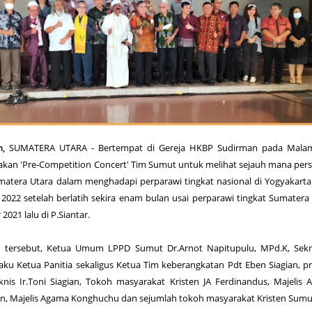
,
SUMATERA UTARA - Bertempat di Gereja HKBP Sudirman pada Malam
dakan 'Pre-Competition Concert' Tim Sumut untuk melihat sejauh mana per
matera Utara dalam menghadapi perparawi tingkat nasional di Yogyakart
i 2022 setelah berlatih sekira enam bulan usai perparawi tingkat Sumatera
021 lalu di P.Siantar.
n tersebut, Ketua Umum LPPD Sumut Dr.Arnot Napitupulu, MPd.K, Sekre
u Ketua Panitia sekaligus Ketua Tim keberangkatan Pdt Eben Siagian, p
is Ir.Toni Siagian, Tokoh masyarakat Kristen JA Ferdinandus, Majelis
 Majelis Agama Konghuchu dan sejumlah tokoh masyarakat Kristen Sumu