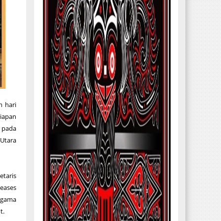
 hari
siapan
a pada
 Utara
taris
reases
 Agama
t.