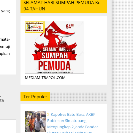
SELAMAT HARI SUMPAH PEMUDA Ke -
94 TAHUN
a yang
.
emata-
memuji
capkan
MEDIAMITRAPOL.COM
,
Ter Populer
ta
Kapolres Batu Bara, AKBP
Robinson Simatupang
Mengungkap 2 Janda Bandar