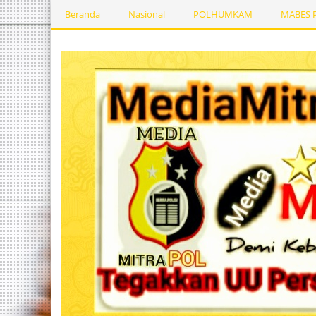
Beranda
Nasional
POLHUMKAM
MABES 
Kesehatan
PEMERINTAHDAERAH