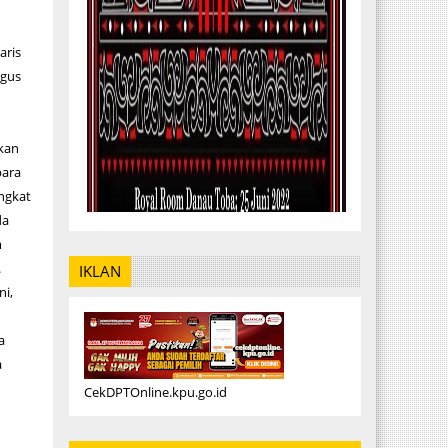
aris
igus
kan
para
ingkat
da
m
.
IKLAN
ni,
a
a
CekDPTOnline.kpu.go.id