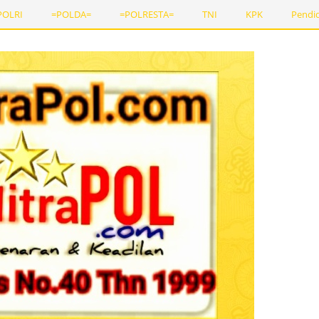
POLRI
=POLDA=
=POLRESTA=
TNI
KPK
Pendi