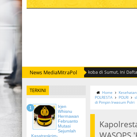
umlah Kasatreskrim-Kasatresnarkoba di Sumut, Ini Daftar Namany
News MediaMitraPol
TERKINI
Home
Kesehatan
POLRESTA
POLRI
s
di Pimpin Irwasum Polri
Irjen
Whisnu
Hermawan
Februanto
Kapolrest
Mutasi
Sejumlah
WASOPS 'K
Kasatreskrim-