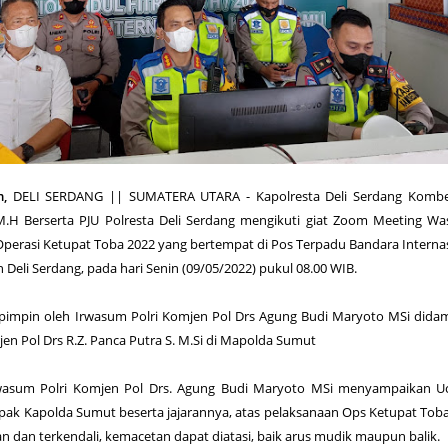
m,
DELI SERDANG || SUMATERA UTARA - Kapolresta Deli Serdang Kombe
., M.H Berserta PJU Polresta Deli Serdang mengikuti giat Zoom Meeting W
 Operasi Ketupat Toba 2022 yang bertempat di Pos Terpadu Bandara Interna
eli Serdang, pada hari Senin (09/05/2022) pukul 08.00 WIB.
pimpin oleh Irwasum Polri Komjen Pol Drs Agung Budi Maryoto MSi dida
jen Pol Drs R.Z. Panca Putra S. M.Si di Mapolda Sumut
wasum Polri Komjen Pol Drs. Agung Budi Maryoto MSi menyampaikan U
apak Kapolda Sumut beserta jajarannya, atas pelaksanaan Ops Ketupat Tob
n dan terkendali, kemacetan dapat diatasi, baik arus mudik maupun balik.