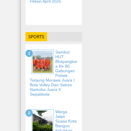
Pekan April 2025
-
SPORTS
Sambut
HUT
Bhayangkar
A Ke 80,
Gabungan
Polsek
Tanjung Morawa Juara I
Bola Volley Dan Satres
Narkoba Juara II
Sepakbola
Warga
Jalan
Suasa Kota
Bangun
Keluhkan