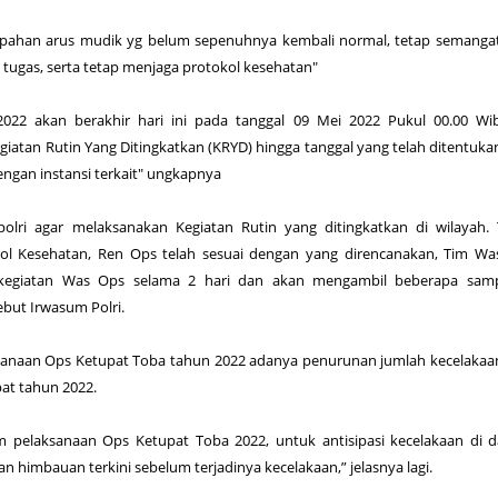
umpahan arus mudik yg belum sepenuhnya kembali normal, tetap semangat
 tugas, serta tetap menjaga protokol kesehatan"
022 akan berakhir hari ini pada tanggal 09 Mei 2022 Pukul 00.00 Wi
giatan Rutin Yang Ditingkatkan (KRYD) hingga tanggal yang telah ditentuka
engan instansi terkait" ungkapnya
olri agar melaksanakan Kegiatan Rutin yang ditingkatkan di wilayah.
ol Kesehatan, Ren Ops telah sesuai dengan yang direncanakan, Tim Wa
kegiatan Was Ops selama 2 hari dan akan mengambil beberapa samp
but Irwasum Polri.
aksanaan Ops Ketupat Toba tahun 2022 adanya penurunan jumlah kecelakaa
at tahun 2022.
am pelaksanaan Ops Ketupat Toba 2022, untuk antisipasi kecelakaan di 
kan himbauan terkini sebelum terjadinya kecelakaan,” jelasnya lagi.