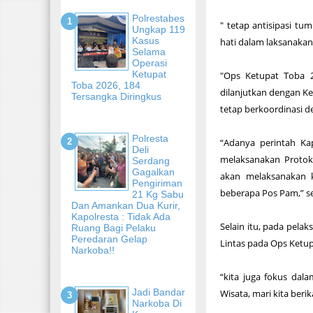
Polrestabes
" tetap antisipasi t
Ungkap 119
Kasus
hati dalam laksanakan
Selama
Operasi
Ketupat
"Ops Ketupat Toba 2
Toba 2026, 184
dilanjutkan dengan Ke
Tersangka Diringkus
tetap berkoordinasi d
Polresta
“Adanya perintah Kap
Deli
melaksanakan Protok
Serdang
Gagalkan
akan melaksanakan 
Pengiriman
beberapa Pos Pam,” se
21 Kg Sabu
Dan Amankan Dua Kurir,
Kapolresta : Tidak Ada
Selain itu, pada pel
Ruang Bagi Pelaku
Peredaran Gelap
Lintas pada Ops Ketup
Narkoba!!
“kita juga fokus dal
Jadi Bandar
Wisata, mari kita beri
Narkoba Di