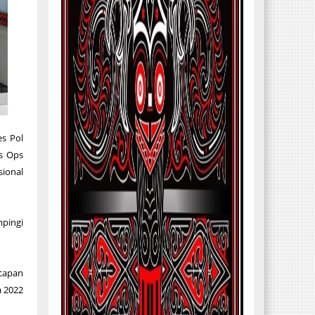
s Pol
as Ops
sional
mpingi
capan
a 2022