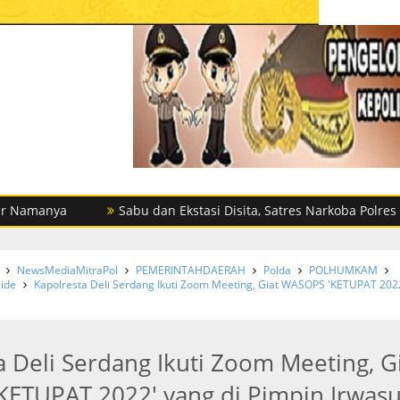
a
Sabu dan Ekstasi Disita, Satres Narkoba Polres Sergai T
NewsMediaMitraPol
PEMERINTAHDAERAH
Polda
POLHUMKAM
lide
Kapolresta Deli Serdang Ikuti Zoom Meeting, Giat WASOPS 'KETUPAT 202
a Deli Serdang Ikuti Zoom Meeting, G
ETUPAT 2022' yang di Pimpin Irwas