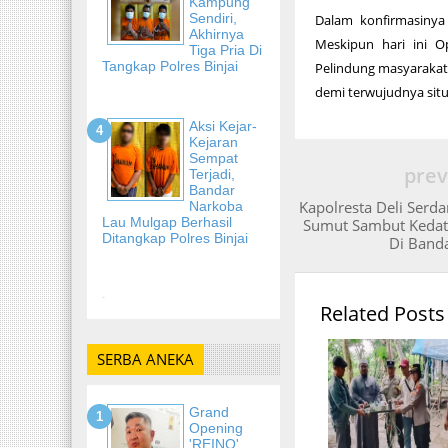
Kampung
Sendiri,
Dalam konfirmasinya
Akhirnya
Meskipun hari ini O
Tiga Pria Di
Tangkap Polres Binjai
Pelindung masyarakat 
demi terwujudnya sit
Aksi Kejar-
Kejaran
Sempat
prev
Terjadi,
Bandar
Kapolresta Deli Serd
Narkoba
Lau Mulgap Berhasil
Sumut Sambut Kedat
Ditangkap Polres Binjai
Di Band
-
Related Posts
SERBA ANEKA
Grand
Opening
'REINO'