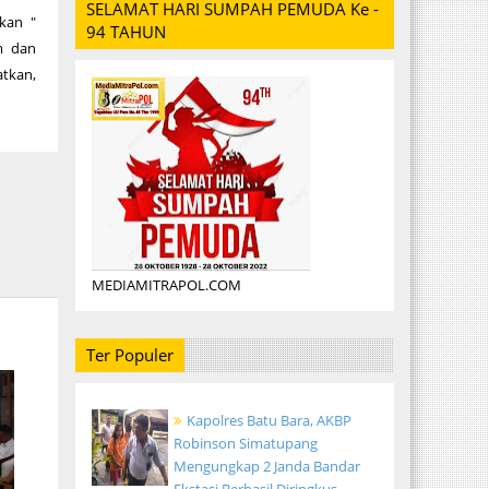
SELAMAT HARI SUMPAH PEMUDA Ke -
kan "
94 TAHUN
m dan
atkan,
MEDIAMITRAPOL.COM
Ter Populer
Kapolres Batu Bara, AKBP
Robinson Simatupang
Mengungkap 2 Janda Bandar