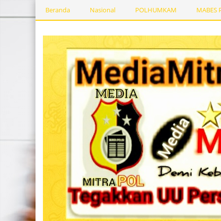
Beranda
Nasional
POLHUMKAM
MABES 
Kesehatan
PEMERINTAHDAERAH