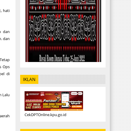
, hati
b dan
n. dan
 Tetap
s Ops
el di
IKLAN
n Lalu
CekDPTOnline.kpu.go.id
daerah