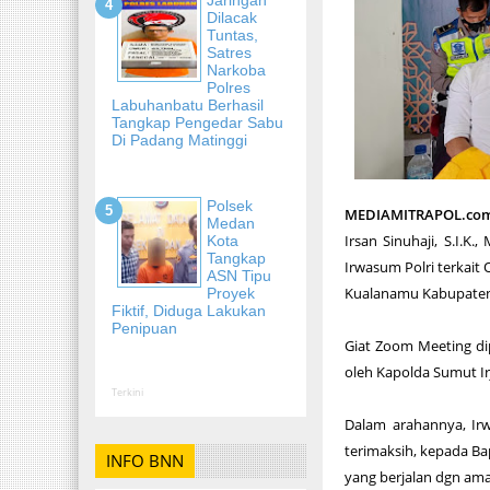
Dilacak
Tuntas,
Satres
Narkoba
Polres
Labuhanbatu Berhasil
Tangkap Pengedar Sabu
Di Padang Matinggi
Polsek
MEDIAMITRAPOL.co
Medan
Irsan Sinuhaji, S.I.K
Kota
Tangkap
Irwasum Polri terkait
ASN Tipu
Kualanamu Kabupaten D
Proyek
Fiktif, Diduga Lakukan
Penipuan
Giat Zoom Meeting di
oleh Kapolda Sumut Ir
Terkini
Dalam arahannya, Ir
terimaksih, kepada B
INFO BNN
yang berjalan dgn ama