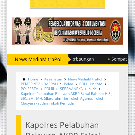
Sergai Tangkap Dua Pria di Perbaungan
News MediaMitraPol
Sempat Buron, Sat 
Home
Kesehatan
NewsMediaMitraPol
PEMERINTAHDAERAH
Polda
POLHUMKAM
POLRESTA
POLRI
SERBAANEKA
slide
Kapolres Pelabuhan Belawan AKBP Faisal Rahmat H.S.,
SIK., SH., MH. Silaturahmi ke Tokoh Agama, Tokoh
Masyarakat dan Tokoh Pemuda
Kapolres Pelabuhan