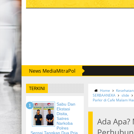
News MediaMitraPol
TERKINI
Home
Kesehatan
SERBAANEKA
slide
Parkir di Cafe Malam Ha
Sabu Dan
Ekstasi
Disita,
Satres
Ada Apa? 
Narkoba
Polres
Perhubung
Sergai Tangkap Dua Pria