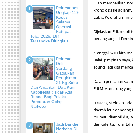
Eljan memberikan n
Polrestabes
kronologis kejadianny
Ungkap 119
Lubis, Kelurahan Tim
Kasus
Selama
Operasi
Dijelaskan Edi, mobi
Ketupat
Toba 2026, 184
berlangsung di Termin
Tersangka Diringkus
"Tanggal 5/10 kita me
Polresta
Balai, pimpinan saya,
Deli
sound, jadi kita menca
Serdang
Gagalkan
Pengiriman
Dalam pencarian soun
21 Kg Sabu
Dan Amankan Dua Kurir,
Edi M Manurung yang
Kapolresta : Tidak Ada
Ruang Bagi Pelaku
Peredaran Gelap
"Datang si Aldian, ad
Narkoba!!
daerah laut dendang i
itu mau diambil dia, 
dari cafe itu, " ujar E
Jadi Bandar
Narkoba Di