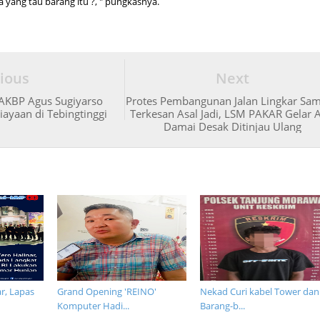
a yang tau barang itu ?, " pungkasnya.
ious
Next
 AKBP Agus Sugiyarso
Protes Pembangunan Jalan Lingkar Sam
ayaan di Tebingtinggi
Terkesan Asal Jadi, LSM PAKAR Gelar A
Damai Desak Ditinjau Ulang
r, Lapas
Grand Opening 'REINO'
Nekad Curi kabel Tower dan
Komputer Hadi...
Barang-b...