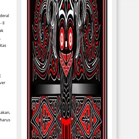
deral
 ll
ak
,
itas
g
ver
akan,
 harus