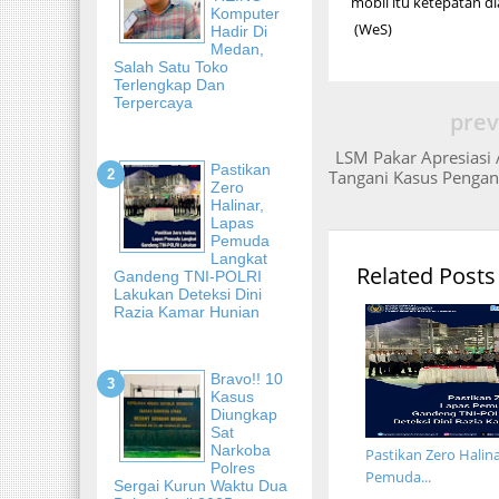
mobil itu ketepatan di
Komputer
(WeS)
Hadir Di
Medan,
Salah Satu Toko
Terlengkap Dan
Terpercaya
prev
LSM Pakar Apresiasi
Pastikan
Tangani Kasus Pengani
Zero
Halinar,
Lapas
Pemuda
Langkat
Related Posts
Gandeng TNI-POLRI
Lakukan Deteksi Dini
Razia Kamar Hunian
Bravo!! 10
Kasus
Diungkap
Sat
Narkoba
Pastikan Zero Halina
Polres
Pemuda...
Sergai Kurun Waktu Dua