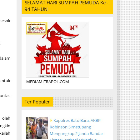
SELAMAT HARI SUMPAH PEMUDA Ke -
94 TAHUN
 besok
.
dalam
untuk
MEDIAMITRAPOL.COM
tuntas
Ter Populer
i oleh
Kapolres Batu Bara, AKBP
ungkin
Robinson Simatupang
kailah
Mengungkap 2 Janda Bandar