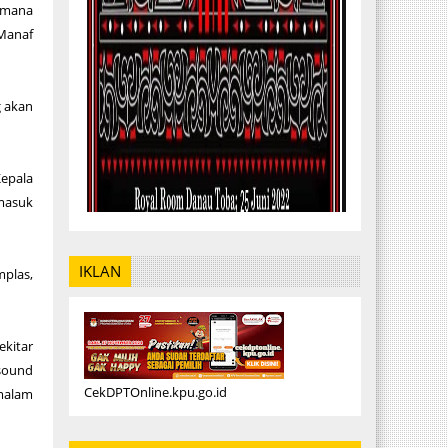
imana
 Manaf
g akan
Kepala
rmasuk
IKLAN
mplas,
ekitar
 sound
CekDPTOnline.kpu.go.id
 malam