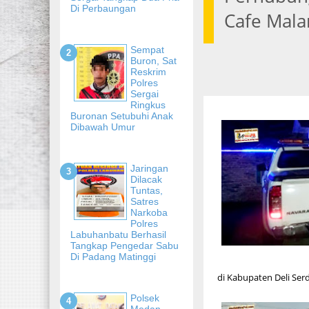
Di Perbaungan
Cafe Mala
Sempat
Buron, Sat
Reskrim
Polres
Sergai
Ringkus
Buronan Setubuhi Anak
Dibawah Umur
Jaringan
Dilacak
Tuntas,
Satres
Narkoba
Polres
Labuhanbatu Berhasil
Tangkap Pengedar Sabu
Di Padang Matinggi
di Kabupaten Deli Ser
Polsek
Medan