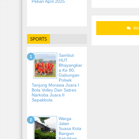
Pekan April 2025
-
Bl
SPORTS
Sambut
HUT
Bhayangkar
A Ke 80,
Gabungan
Polsek
Tanjung Morawa Juara I
Bola Volley Dan Satres
Narkoba Juara II
Sepakbola
Warga
Jalan
Suasa Kota
Bangun
Keluhkan