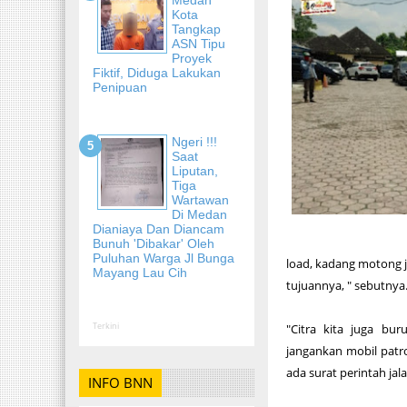
Kota
Tangkap
ASN Tipu
Proyek
Fiktif, Diduga Lakukan
Penipuan
Ngeri !!!
Saat
Liputan,
Tiga
Wartawan
Di Medan
Dianiaya Dan Diancam
Bunuh 'Dibakar' Oleh
Puluhan Warga Jl Bunga
load, kadang motong j
Mayang Lau Cih
tujuannya, " sebutnya
Terkini
"Citra kita juga bu
jangankan mobil patro
ada surat perintah jala
INFO BNN