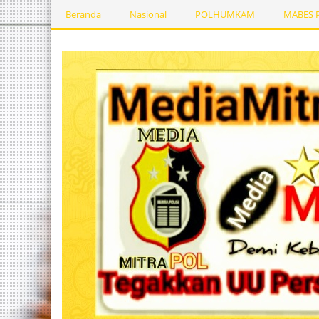
Beranda
Nasional
POLHUMKAM
MABES 
Kesehatan
PEMERINTAHDAERAH