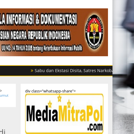
Sabu dan Ekstasi Disita, Satres Narkoba Polres Sergai Tang
div class="whatsapp-share">
Sumut
di