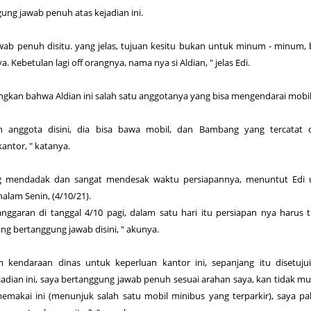
gung jawab penuh atas kejadian ini.
wab penuh disitu. yang jelas, tujuan kesitu bukan untuk minum - minum,
. Kebetulan lagi off orangnya, nama nya si Aldian, " jelas Edi.
gkan bahwa Aldian ini salah satu anggotanya yang bisa mengendarai mobil
ah anggota disini, dia bisa bawa mobil, dan Bambang yang tercatat 
antor, " katanya.
g mendadak dan sangat mendesak waktu persiapannya, menuntut Edi 
lam Senin, (4/10/21).
ggaran di tanggal 4/10 pagi, dalam satu hari itu persiapan nya harus 
ng bertanggung jawab disini, " akunya.
 kendaraan dinas untuk keperluan kantor ini, sepanjang itu disetuju
ejadian ini, saya bertanggung jawab penuh sesuai arahan saya, kan tidak m
akai ini (menunjuk salah satu mobil minibus yang terparkir), saya pa