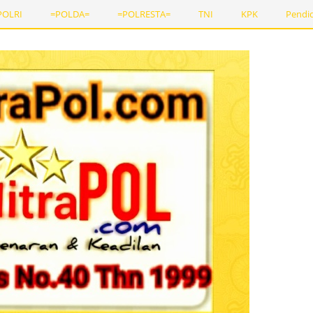
POLRI
=POLDA=
=POLRESTA=
TNI
KPK
Pendi