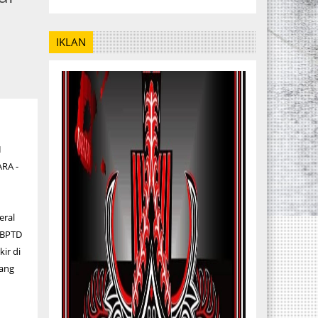
IKLAN
I
RA -
eral
 BPTD
kir di
mang