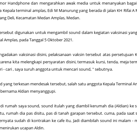
omor Handphone dan mengarahkan awak media untuk menanyakan baga
a Kepala terminal amplas, Edi M Manurung yang berada di jalan KH Rifai A
bang Deli, Kecamatan Medan Amplas, Medan.
l tersebut digunakan untuk mengambil sound dalam kegiatan vaksinasi yan
al Amplas, pada Tanggal 5 Oktober 2021.
ngadakan vaksinasi disini, pelaksanaan vaksin tersebut atas persetujuan 
 karena kita melengkapi persyaratan disini, termasuk kursi, tenda, meja te
ri - cari , saya suruh anggota untuk mencari sound, " sebutnya.
d yang terkesan mendesak tersebut, salah satu anggota Kepala Terminal A
 bernama Aldian menyanggupi.
a di rumah saya sound, sound itulah yang diambil kerumah dia (Aldian) ke s
tu, rumah dia pas disitu, pas di tanah garapan tersebut. cuma, pada saat
ternyata sudah di kontrakan ke cafe itu, Jadi diambilah sound ini malam -
di menirukan ucapan Aldin.