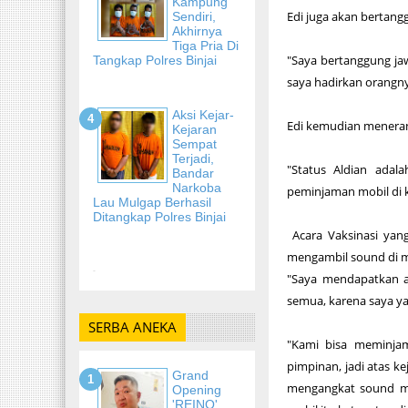
Kampung
Edi juga akan bertang
Sendiri,
Akhirnya
Tiga Pria Di
"Saya bertanggung ja
Tangkap Polres Binjai
saya hadirkan orangnya
Aksi Kejar-
Edi kemudian meneran
Kejaran
Sempat
Terjadi,
"Status Aldian adal
Bandar
Narkoba
peminjaman mobil di k
Lau Mulgap Berhasil
Ditangkap Polres Binjai
Acara Vaksinasi yan
mengambil sound di ma
-
"Saya mendapatkan an
semua, karena saya ya
SERBA ANEKA
"Kami bisa meminjam
pimpinan, jadi atas k
Grand
mengangkat sound mem
Opening
'REINO'