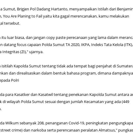
a Sumut, Brigjen Pol Dadang Hartanto, menyampaikan Istilah dari Benjami
lan, You Are Planing to Fail yaitu kita gagal merencanakan, kamu melakukan
l tersebut.
itu luar biasa, dan jangan copy paste perecanaan yang lama dalam meran
 datang focus capaian Polda Sumut TA 2020, IKPA, Indeks Tata Kelola (ITK)
Integritas (ZI)," ujarnya.
a isitilah Kapolda Sumut tentang tidak ada tempat bagi penjahat di Sumater
ahkan dan direalisasikan dalam bentuk bahasa program, dimana dampakny
epada Polri
da para Kasatker dan Kasatwil tentang penekanan Kapolda Sumut antara a
k di wilayah Polda Sumut sesuai dengan jumlah Kecamatan yang ada (449
a.
 ada Wilkum sebanyak 208, penanganan Covid-19, peningkatan pengungkap
 (street crime) dan narkoba serta perencanaan peralatan Almatsus," pungka