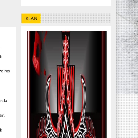
IKLAN
-
a
Polres
asda
ir.
uk