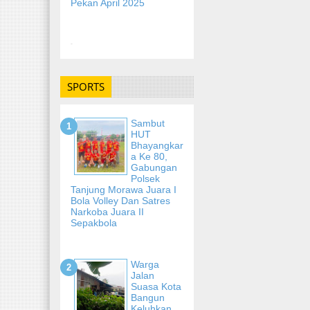
Pekan April 2025
-
SPORTS
Sambut
HUT
Bhayangkar
A Ke 80,
Gabungan
Polsek
Tanjung Morawa Juara I
Bola Volley Dan Satres
Narkoba Juara II
Sepakbola
Warga
Jalan
Suasa Kota
Bangun
Keluhkan