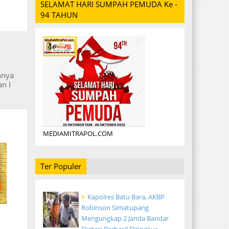
SELAMAT HARI SUMPAH PEMUDA Ke -
94 TAHUN
nnya
n I
MEDIAMITRAPOL.COM
Ter Populer
Kapolres Batu Bara, AKBP
Robinson Simatupang
,
Mengungkap 2 Janda Bandar