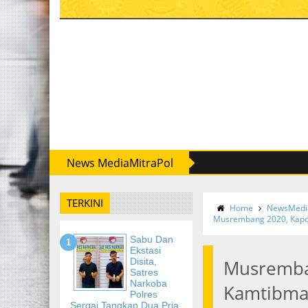
News MediaMitraPol
TERKINI
Home
NewsMedia
Musrembang 2020, Kapol
Sabu Dan
Ekstasi
Disita,
Musremban
Satres
Narkoba
Kamtibma
Polres
Sergai Tangkap Dua Pria