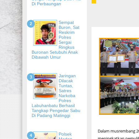
Di Perbaungan
Sempat
Buron, Sat
Reskrim
Polres
Sergai
Ringkus
Buronan Setubuhi Anak
Dibawah Umur
Jaringan
Dilacak
Tuntas,
Satres
Narkoba
Polres
Labuhanbatu Berhasil
Tangkap Pengedar Sabu
Di Padang Matinggi
Dalam musrembang 202
Polsek
meningkatkan pemulih
Medan