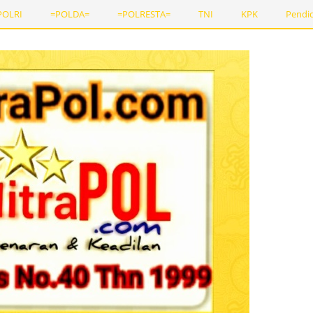
POLRI
=POLDA=
=POLRESTA=
TNI
KPK
Pendi