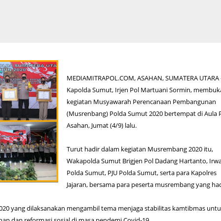
MEDIAMITRAPOL.COM, ASAHAN, SUMATERA UTARA 
Kapolda Sumut, Irjen Pol Martuani Sormin, membuk
kegiatan Musyawarah Perencanaan Pembangunan
(Musrenbang) Polda Sumut 2020 bertempat di Aula 
Asahan, Jumat (4/9) lalu.
Turut hadir dalam kegiatan Musrembang 2020 itu,
Wakapolda Sumut Brigjen Pol Dadang Hartanto, Irw
Polda Sumut, PJU Polda Sumut, serta para Kapolres
Jajaran, bersama para peserta musrembang yang had
0 yang dilaksanakan mengambil tema menjaga stabilitas kamtibmas unt
an dan reformasi sosial di masa pendemi Covid-19.