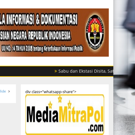
Sabu dan Ekstasi Disita, Satres Narkoba Polre
lide
div class="whatsapp-share">