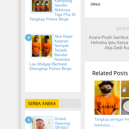
Kampung
(Wes)
Sendiri,
Akhirnya
Tiga Pria Di
Tangkap Polres Binjai
prev
Aksi Kejar-
Acara Pisah Sambu
Kejaran
Helvetia Iptu Kary
Sempat
Akp.Dedi Ku
Terjadi,
Bandar
Narkoba
Lau Mulgap Berhasil
Ditangkap Polres Binjai
Related Posts
-
SERBA ANEKA
Grand
Tangkap Jaringan P
Opening
Narkoba, ...
'REINO'