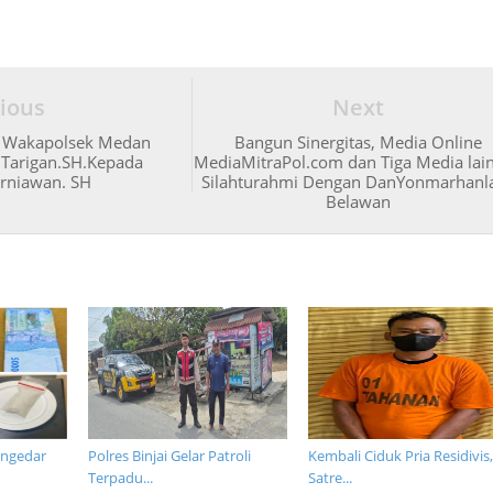
ious
Next
t Wakapolsek Medan
Bangun Sinergitas, Media Online
a Tarigan.SH.Kepada
MediaMitraPol.com dan Tiga Media lai
rniawan. SH
Silahturahmi Dengan DanYonmarhanla
Belawan
engedar
Polres Binjai Gelar Patroli
Kembali Ciduk Pria Residivis
Terpadu...
Satre...