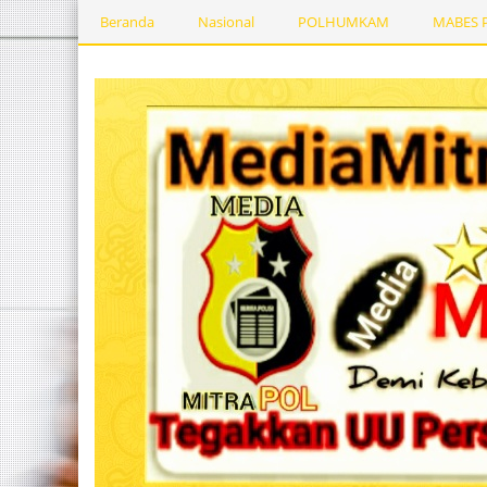
Beranda
Nasional
POLHUMKAM
MABES 
Kesehatan
PEMERINTAHDAERAH