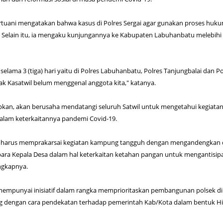
tuani mengatakan bahwa kasus di Polres Sergai agar gunakan proses huk
k. Selain itu, ia mengaku kunjungannya ke Kabupaten Labuhanbatu melebihi
selama 3 (tiga) hari yaitu di Polres Labuhanbatu, Polres Tanjungbalai dan Po
k Kasatwil belum menggenal anggota kita," katanya.
an, akan berusaha mendatangi seluruh Satwil untuk mengetahui kegiata
dalam keterkaitannya pandemi Covid-19.
an harus memprakarsai kegiatan kampung tangguh dengan mengandengkan
ara Kepala Desa dalam hal keterkaitan ketahan pangan untuk mengantisipa
ngkapnya.
 mempunyai inisiatif dalam rangka memprioritaskan pembangunan polsek di
g dengan cara pendekatan terhadap pemerintah Kab/Kota dalam bentuk Hi