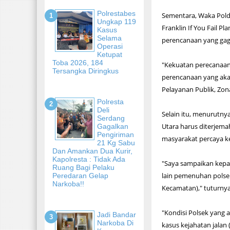
Polrestabes
Sementara, Waka Pold
Ungkap 119
Franklin If You Fail P
Kasus
Selama
perencanaan yang gaga
Operasi
Ketupat
Toba 2026, 184
"Kekuatan perecanaan 
Tersangka Diringkus
perencanaan yang akan
Pelayanan Publik, Zona 
Polresta
Deli
Selain itu, menurutny
Serdang
Utara harus diterjem
Gagalkan
Pengiriman
masyarakat percaya k
21 Kg Sabu
Dan Amankan Dua Kurir,
Kapolresta : Tidak Ada
"Saya sampaikan kepa
Ruang Bagi Pelaku
lain pemenuhan polse
Peredaran Gelap
Narkoba!!
Kecamatan)," tuturny
"Kondisi Polsek yang
Jadi Bandar
Narkoba Di
kasus kejahatan jalan