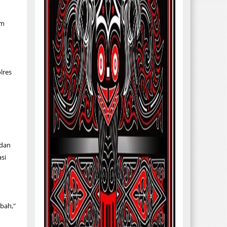
um
lres
n
 dan
si
bah,"