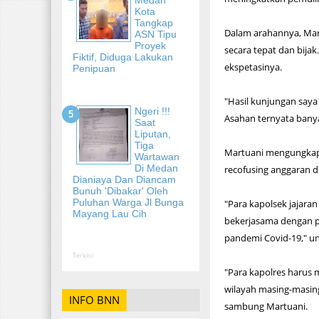
Kota
Tangkap
Dalam arahannya, Mar
ASN Tipu
Proyek
secara tepat dan bija
Fiktif, Diduga Lakukan
ekspetasinya.
Penipuan
"Hasil kunjungan saya 
Ngeri !!!
Asahan ternyata banya
Saat
Liputan,
Tiga
Martuani mengungkapk
Wartawan
Di Medan
recofusing anggaran 
Dianiaya Dan Diancam
Bunuh 'Dibakar' Oleh
Puluhan Warga Jl Bunga
"Para kapolsek jajar
Mayang Lau Cih
bekerjasama dengan p
pandemi Covid-19," u
Terkini
"Para kapolres harus
wilayah masing-masin
INFO BNN
sambung Martuani.