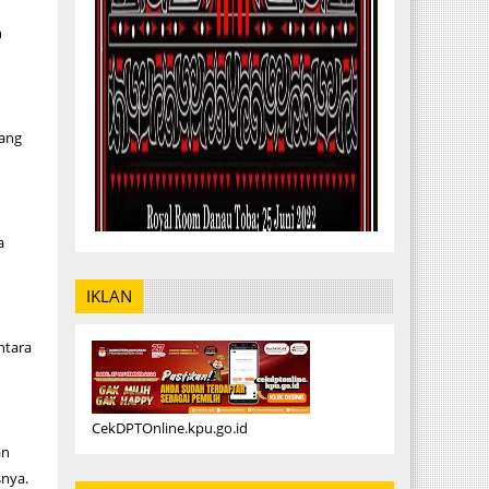
n
cang
,
a
a
IKLAN
ntara
CekDPTOnline.kpu.go.id
an
snya.