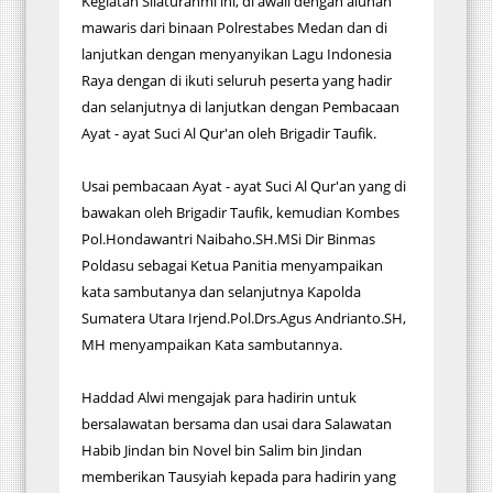
Kegiatan Silaturahmi ini, di awali dengan alunan
mawaris dari binaan Polrestabes Medan dan di
lanjutkan dengan menyanyikan Lagu Indonesia
Raya dengan di ikuti seluruh peserta yang hadir
dan selanjutnya di lanjutkan dengan Pembacaan
Ayat - ayat Suci Al Qur'an oleh Brigadir Taufik.
Usai pembacaan Ayat - ayat Suci Al Qur'an yang di
bawakan oleh Brigadir Taufik, kemudian Kombes
Pol.Hondawantri Naibaho.SH.MSi Dir Binmas
Poldasu sebagai Ketua Panitia menyampaikan
kata sambutanya dan selanjutnya Kapolda
Sumatera Utara Irjend.Pol.Drs.Agus Andrianto.SH,
MH menyampaikan Kata sambutannya.
Haddad Alwi mengajak para hadirin untuk
bersalawatan bersama dan usai dara Salawatan
Habib Jindan bin Novel bin Salim bin Jindan
memberikan Tausyiah kepada para hadirin yang