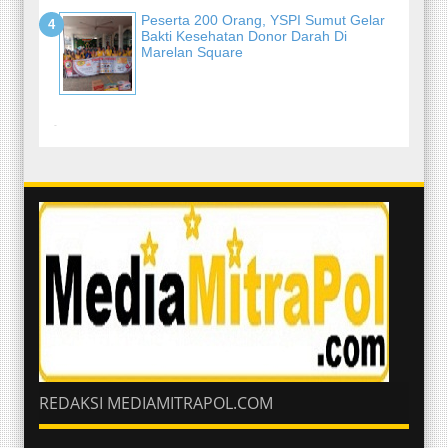
Peserta 200 Orang, YSPI Sumut Gelar
Bakti Kesehatan Donor Darah Di
Marelan Square
-
REDAKSI MEDIAMITRAPOL.COM