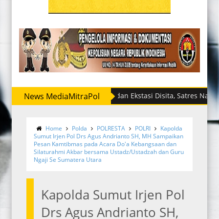
News MediaMitraPol
Sabu dan Ekstasi Disita, Satres Narkoba Polr
Home
Polda
POLRESTA
POLRI
Kapolda
Sumut Irjen Pol Drs Agus Andrianto SH, MH Sampaikan
Pesan Kamtibmas pada Acara Do'a Kebangsaan dan
Silaturahmi Akbar bersama Ustadz/Ustadzah dan Guru
Ngaji Se Sumatera Utara
Kapolda Sumut Irjen Pol
Drs Agus Andrianto SH,