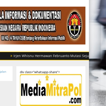
rjen Whisnu Hermawan Februanto Mutasi Sejumlah Kasatreskrim-K
jalan
div class="whatsapp-share">