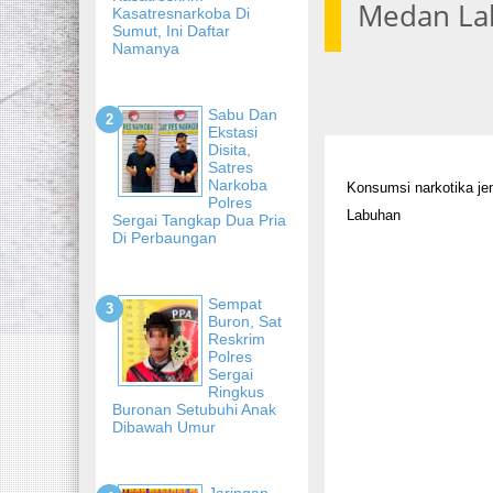
Medan La
Kasatresnarkoba Di
Sumut, Ini Daftar
Namanya
Sabu Dan
Ekstasi
Disita,
Satres
Narkoba
Konsumsi narkotika je
Polres
Labuhan
Sergai Tangkap Dua Pria
Di Perbaungan
Sempat
Buron, Sat
Reskrim
Polres
Sergai
Ringkus
Buronan Setubuhi Anak
Dibawah Umur
Jaringan