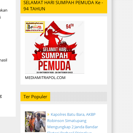
SELAMAT HARI SUMPAH PEMUDA Ke -
94 TAHUN
ukan
i
hasil
MEDIAMITRAPOL.COM
g
Ter Populer
Kapolres Batu Bara, AKBP
Robinson Simatupang
Mengungkap 2 Janda Bandar