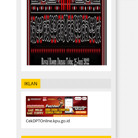
IKLAN
CekDPTOnline.kpu.go.id