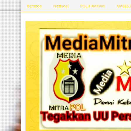
Beranda
Nasional
POLHUMKAM
MABES 
Kesehatan
PEMERINTAHDAERAH