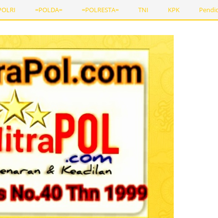
POLRI
=POLDA=
=POLRESTA=
TNI
KPK
Pendi