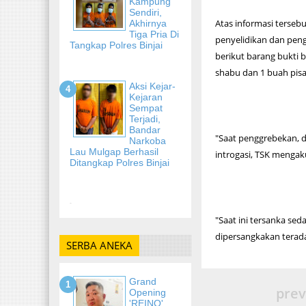
Kampung
Sendiri,
Atas informasi terse
Akhirnya
Tiga Pria Di
penyelidikan dan peng
Tangkap Polres Binjai
berikut barang bukti b
shabu dan 1 buah pis
Aksi Kejar-
Kejaran
Sempat
Terjadi,
Bandar
"Saat penggrebekan, di
Narkoba
Lau Mulgap Berhasil
introgasi, TSK mengak
Ditangkap Polres Binjai
-
"Saat ini tersanka se
dipersangkakan terada
SERBA ANEKA
Grand
prev
Opening
'REINO'