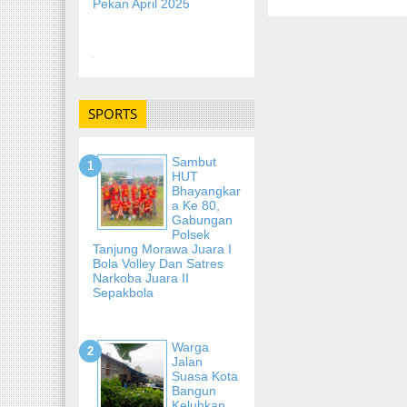
Pekan April 2025
-
SPORTS
Sambut
HUT
Bhayangkar
A Ke 80,
Gabungan
Polsek
Tanjung Morawa Juara I
Bola Volley Dan Satres
Narkoba Juara II
Sepakbola
Warga
Jalan
Suasa Kota
Bangun
Keluhkan