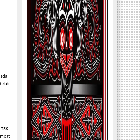
pada
etelah
 TSK
tempat