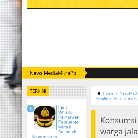
News MediaMitraPol
TERKINI
Home
NewsMedia
Panglima Denai diringk
Irjen
Whisnu
Hermawan
Konsumsi 
Februanto
Mutasi
warga jal
Sejumlah
Kasatreskrim-