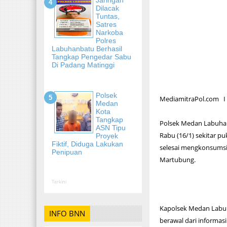
Dilacak
Tuntas,
Satres
Narkoba
Polres
Labuhanbatu Berhasil
Tangkap Pengedar Sabu
Di Padang Matinggi
Polsek
MediamitraPol.com I
Medan
Kota
Tangkap
Polsek Medan Labuhan 
ASN Tipu
Rabu (16/1) sekitar pu
Proyek
Fiktif, Diduga Lakukan
selesai mengkonsumsi 
Penipuan
Martubung.
Terkini
Kapolsek Medan Labu
INFO BNN
berawal dari informas