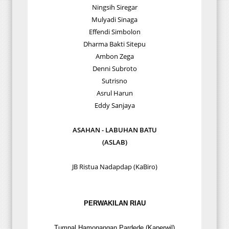
Ningsih Siregar
Mulyadi Sinaga
Effendi Simbolon
Dharma Bakti Sitepu
Ambon Zega
Denni Subroto
Sutrisno
Asrul Harun
Eddy Sanjaya
ASAHAN - LABUHAN BATU
(ASLAB)
JB Ristua Nadapdap (KaBiro)
PERWAKILAN RIAU
Tumpal Hamonangan Pardede (Kaperwil)