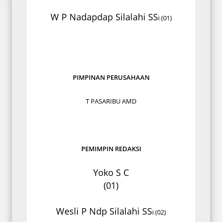
W P Nadapdap Silalahi SS
i (01)
PIMPINAN PERUSAHAAN
T PASARIBU AMD
PEMIMPIN REDAKSI
Yoko S C
(01)
Wesli P Ndp Silalahi SS
i (02)