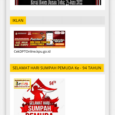
IKLAN
CekDPTOnline.kpu.go.id
SELAMAT HARI SUMPAH PEMUDA Ke - 94 TAHUN