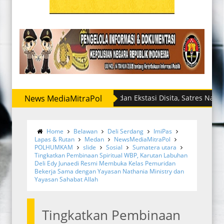
News MediaMitraPol
Sabu dan Ekstasi Disita, Satres Narkoba Polre
Home
Belawan
Deli Serdang
ImiPas
Lapas & Rutan
Medan
NewsMediaMitraPol
POLHUMKAM
slide
Sosial
Sumatera utara
Tingkatkan Pembinaan Spiritual WBP, Karutan Labuhan
Deli Edy Junaedi Resmi Membuka Kelas Pemuridan
Bekerja Sama dengan Yayasan Nathania Ministry dan
Yayasan Sahabat Allah
Tingkatkan Pembinaan