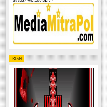
div class="whatsapp-share">
IKLAN