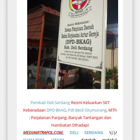
Pemkab Deli Serdang
Resmi Keluarkan SKT
Keberadaan
DPD BKAG
,
Pdt.Besli Situmorang
, MTh
: Perjalanan Panjang, Banyak Tantangan dan
Hambatan Dihadapi
MEDIAMITRAPOL.COM
,
DELI SERDANG
\||/