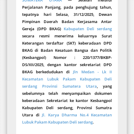
SUMATERA UTARA
— Setelah melalui
Perjalanan Panjang, pada penghujung tahun,
tepatnya hari Selasa, 31/12/2025, Dewan
Pimpinan Daerah Badan Kerjasama Antar
Gereja (DPD BKAG)
Kabupaten Deli serdang
secara resmi menerima keluarnya Surat
Keterangan terdaftar (SKT) keberadaan DPD
BKAG di Badan Kesatuan Bangsa dan Politik
(Kesbangpol)
Nomor : 220/1377/BKBP-
DS/XII/2025,
dengan kantor sekretariat DPD
BKAG berkedudukan di
Jln Medan - Lk II
Kecamatan Lubuk Pakam Kabupaten Deli
serdang Provinsi Sumatera Utara
, yang
sebelumnya telah menyampaikan dokumen
keberadaan Sekretariat ke kantor Kesbangpol
Kabupaten Deli serdang, Provinsi Sumatra
Utara di
Jl. Karya Dharma No.4 Kecamatan
Lubuk Pakam Kabupaten Deli serdang
.