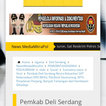
News MediaMitraPol
Sempat Buron, Sat Reskrim Polres Sergai Ringkus
Home
Agama
Deli Serdang
NewsMediaMitraPol
PEMERINTAHDAERAH
POLHUMKAM
slide
Sosial
Sumatera utara
Viral
Pemkab Deli Serdang Resmi Keluarkan SKT
Keberadaan DPD BKAG, Pdt.Besli Situmorang, MTh:
Perjalanan Panjang, Banyak Tantangan dan Hambatan
Dihadapi
Pemkab Deli Serdang