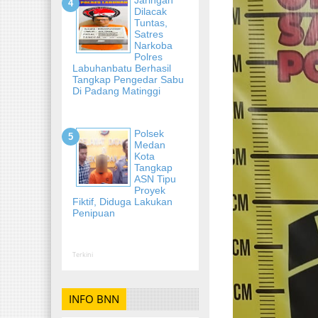
Dilacak
Tuntas,
Satres
Narkoba
Polres
Labuhanbatu Berhasil
Tangkap Pengedar Sabu
Di Padang Matinggi
Polsek
Medan
Kota
Tangkap
ASN Tipu
Proyek
Fiktif, Diduga Lakukan
Penipuan
Terkini
INFO BNN