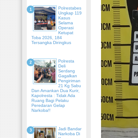
Polrestabes
Ungkap 119
Kasus
Selama
Operasi
Ketupat
Toba 2026, 184
Tersangka Diringkus
Polresta
Deli
Serdang
Gagalkan
Pengiriman
21 Kg Sabu
Dan Amankan Dua Kurir,
Kapolresta : Tidak Ada
Ruang Bagi Pelaku
Peredaran Gelap
Narkoba!!
Jadi Bandar
Narkoba Di