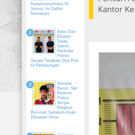
Kasatresnarkoba Di
Kantor K
Sumut, Ini Daftar
Namanya
Sabu Dan
Ekstasi
Disita,
Satres
Narkoba
Polres
Sergai Tangkap Dua Pria
Di Perbaungan
Sempat
Buron, Sat
Reskrim
Polres
Sergai
Ringkus
Buronan Setubuhi Anak
Dibawah Umur
Jaringan