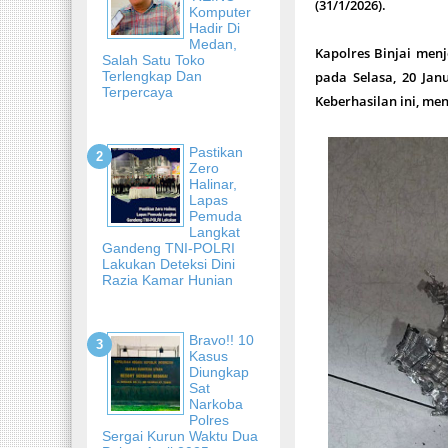
(31/1/2026).
Komputer
Hadir Di
Medan,
Kapolres Binjai menj
Salah Satu Toko
Terlengkap Dan
pada Selasa, 20 Janu
Terpercaya
Keberhasilan ini, men
Pastikan
Zero
Halinar,
Lapas
Pemuda
Langkat
Gandeng TNI-POLRI
Lakukan Deteksi Dini
Razia Kamar Hunian
Bravo!! 10
Kasus
Diungkap
Sat
Narkoba
Polres
Sergai Kurun Waktu Dua