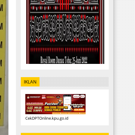
IKLAN
CekDPTOnline.kpu.go.id