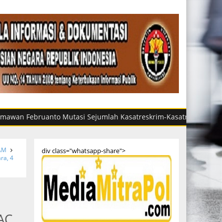
anto Mutasi Sejumlah Kasatreskrim-Kasatresnarkoba di Sumut, In
AM
div class="whatsapp-share">
ra, 4
AC