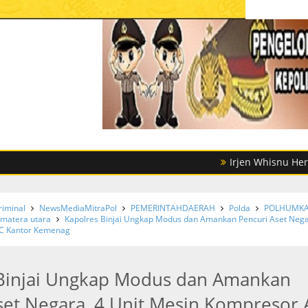
Irjen Whisnu Hermawan Febru
riminal
NewsMediaMitraPol
PEMERINTAHDAERAH
Polda
POLHUMK
matera utara
Kapolres Binjai Ungkap Modus dan Amankan Pencuri Aset Nega
AC Kantor Kemenag
Binjai Ungkap Modus dan Amankan
set Negara, 4 Unit Mesin Kompresor 