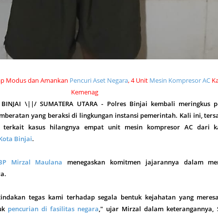
p Modus dan Amankan
Pencuri Aset Negara
, 4 Unit
Mesin Kompresor AC
Ka
Kemenag
, BINJAI \||/ SUMATERA UTARA - Polres Binjai kembali meringkus p
beratan yang beraksi di lingkungan instansi pemerintah. Kali ini, ter
 terkait kasus hilangnya empat unit mesin kompresor AC dari k
ota Binjai
.
BP Mirzal Maulana
menegaskan komitmen jajarannya dalam me
a.
 tindakan tegas kami terhadap segala bentuk kejahatan yang meres
suk
pencurian di fasilitas negara
," ujar Mirzal dalam keterangannya, 