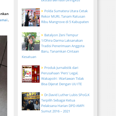
Ekstasi Berhasil Diringkus
Polda Sumatera Utara Cetak
ankan
Rekor MURI, Tanam Ratusan
Ramai
.
Ribu Mangrove di 5 Kabupaten
Batalyon Zeni Tempur
1/Dhira Darma Laksanakan
Tradisi Penerimaan Anggota
Baru, Tanamkan Cintaan
Kesatuan
Produk Jurnalistik dari
Perusahaan 'Pers' Legal,
Wakapolri : Wartawan Tidak
Bisa Dijerat Dengan UU ITE
Dr.David Luther Lubis SPoG.K
Terpilih Sebagai Ketua
Pelaksana Harian DPD AMPI
Sumut 2016 – 2021