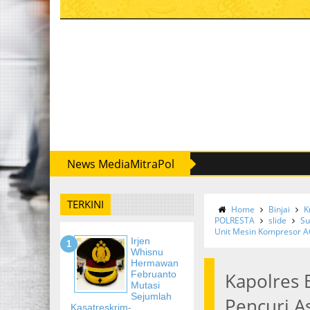
News MediaMitraPol
TERKINI
Home
Binjai
K
POLRESTA
slide
Su
Unit Mesin Kompresor 
Irjen
Whisnu
Hermawan
Februanto
Kapolres 
Mutasi
Sejumlah
Pencuri A
Kasatreskrim-