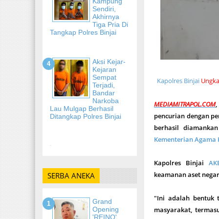
Kampung
Sendiri,
Akhirnya
Tiga Pria Di
Tangkap Polres Binjai
Aksi Kejar-
Kejaran
Sempat
Kapolres Binjai
Ungka
Terjadi,
Bandar
Narkoba
MEDIAMITRAPOL.COM
Lau Mulgap Berhasil
pencurian dengan pem
Ditangkap Polres Binjai
berhasil diamankan
Kementerian Agama K
-
Kapolres Binjai
AK
keamanan aset negar
SERBA ANEKA
"Ini adalah bentuk
Grand
Opening
masyarakat, terma
'REINO'