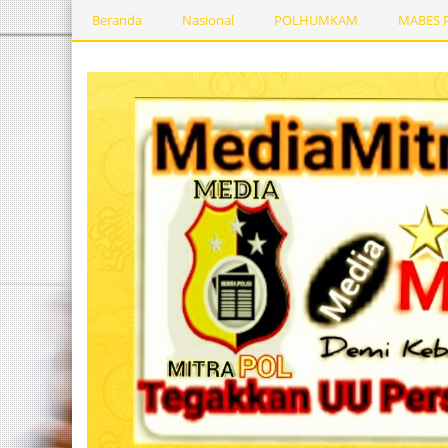
Beranda
Nasional
POLHUMKAM
MABES 
Kesehatan
PEMERINTAHDAERAH