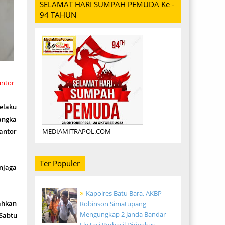
SELAMAT HARI SUMPAH PEMUDA Ke -
94 TAHUN
ntor
elaku
sangka
MEDIAMITRAPOL.COM
antor
Ter Populer
njaga
Kapolres Batu Bara, AKBP
ahkan
Robinson Simatupang
Mengungkap 2 Janda Bandar
Sabtu