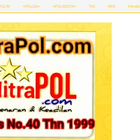
POLRI
=POLDA=
=POLRESTA=
TNI
KPK
Pendi