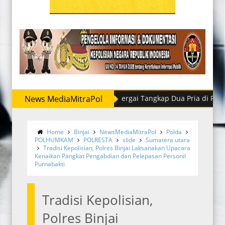
ita, Satres Narkoba Polres Sergai Tangkap Dua Pria di Perbaungan
News MediaMitraPol
Home
Binjai
NewsMediaMitraPol
Polda
POLHUMKAM
POLRESTA
slide
Sumatera utara
Tradisi Kepolisian, Polres Binjai Laksanakan Upacara
Kenaikan Pangkat Pengabdian dan Pelepasan Personil
Purnabakti
Tradisi Kepolisian,
Polres Binjai