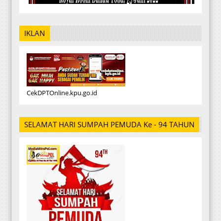
IKLAN
CekDPTOnline.kpu.go.id
SELAMAT HARI SUMPAH PEMUDA Ke - 94 TAHUN