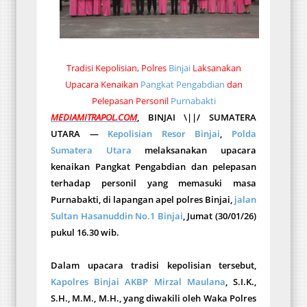
Tradisi Kepolisian, Polres
Binjai
Laksanakan
Upacara Kenaikan
Pangkat Pengabdian
dan
Pelepasan Personil
Purnabakti
MEDIAMITRAPOL.COM
, BINJAI \||/ SUMATERA
UTARA —
Kepolisian Resor Binjai
,
Polda
Sumatera Utara
melaksanakan upacara
kenaikan Pangkat Pengabdian dan pelepasan
terhadap personil yang memasuki masa
Purnabakti, di lapangan apel polres Binjai,
jalan
Sultan Hasanuddin No.1 Binjai
, Jumat (30/01/26)
pukul 16.30 wib.
Dalam upacara tradisi kepolisian tersebut,
Kapolres Binjai
AKBP Mirzal Maulana
, S.I.K.,
S.H., M.M., M.H., yang diwakili oleh Waka Polres