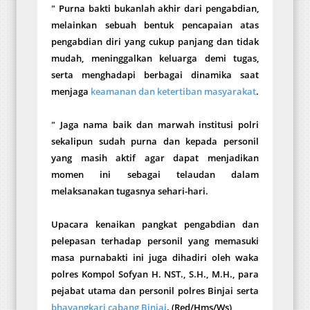
" Purna bakti bukanlah akhir dari pengabdian,
melainkan sebuah bentuk pencapaian atas
pengabdian diri yang cukup panjang dan tidak
mudah, meninggalkan keluarga demi tugas,
serta menghadapi berbagai dinamika saat
menjaga
keamanan dan ketertiban masyarakat
.
" Jaga nama baik dan marwah institusi polri
sekalipun sudah purna dan kepada personil
yang masih aktif agar dapat menjadikan
momen ini sebagai telaudan dalam
melaksanakan tugasnya sehari-hari.
Upacara kenaikan pangkat pengabdian dan
pelepasan terhadap personil yang memasuki
masa purnabakti ini juga dihadiri oleh waka
polres Kompol Sofyan H. NST., S.H., M.H., para
pejabat utama dan personil polres Binjai serta
bhayangkari cabang Binjai
. (Red/Hms/Ws)