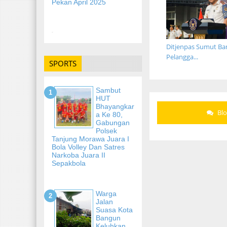
Pekan April 2025
-
Ditjenpas Sumut Ba
Pelangga...
SPORTS
Sambut
HUT
Bhayangkar
Bl
A Ke 80,
Gabungan
Polsek
Tanjung Morawa Juara I
Bola Volley Dan Satres
Narkoba Juara II
Sepakbola
Warga
Jalan
Suasa Kota
Bangun
Keluhkan