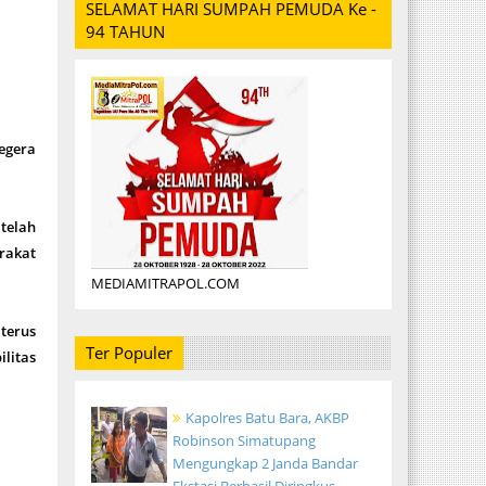
SELAMAT HARI SUMPAH PEMUDA Ke -
94 TAHUN
egera
telah
rakat
MEDIAMITRAPOL.COM
terus
Ter Populer
litas
Kapolres Batu Bara, AKBP
Robinson Simatupang
Mengungkap 2 Janda Bandar