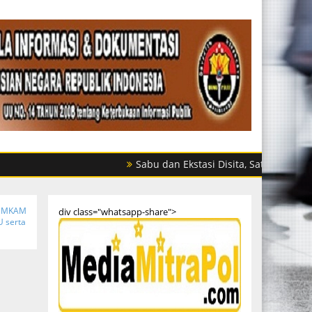
Sabu dan Ekstasi Disita, Satres Narkoba Polres 
UMKAM
div class="whatsapp-share">
U serta