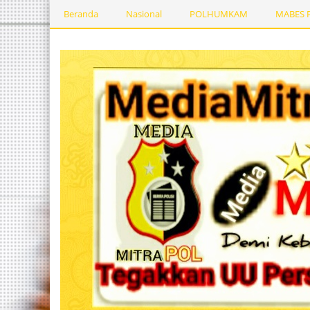
Beranda
Nasional
POLHUMKAM
MABES 
Kesehatan
PEMERINTAHDAERAH