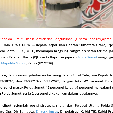
 Kapolda Sumut Pimpin Sertijab dan Pengukuhan PJU serta Kapolres Jajaran
, SUMATERA UTARA — Kepala Kepolisian Daerah Sumatera Utara, Irje
ruanto, S.I.K., M.H., memimpin langsung rangkaian serah terima ja
kuhan Pejabat Utama (PJU) serta Kapolres jajaran
Polda Sumut
yang dige
I
Mapolda Sumut
, Kamis (8/1/2026).
tasi, dan promosi jabatan ini tertuang dalam Surat Telegram Kapolri
ST/2871C, dan ST/2871D/XII/KEP./2025, dengan total 42 personel Polr
6 personel masuk Polda Sumut, 15 personel keluar, 9 personel mengalami 
n Polda Sumut, serta 2 personel dikukuhkan dalam jabatannya.
meliputi sejumlah posisi strategis, mulai dari Pejabat Utama Polda 
aro Ops, Dir Samapta,
Dirreskrimsus
, Dirpolairud, Kabid TIK, Kabid P