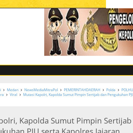
i
Medan
NewsMediaMitraPol
PEMERINTAHDAERAH
Polda
POLH
ara
Viral
Mutasi Kapolri, Kapolda Sumut Pimpin Sertijab dan Pengukuhan PJ
polri, Kapolda Sumut Pimpin Sertijab
kuhan PJU serta Kapolres Jajaran