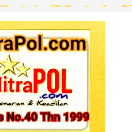
POLRI
=POLDA=
=POLRESTA=
TNI
KPK
Pendi