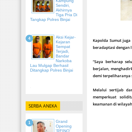
Kampung
Sendiri,
Akhirnya
Tiga Pria Di
Tangkap Polres Binjai
Aksi Kejar-
Kapolda Sumut juga 
Kejaran
Sempat
beradaptasi dengan 
Terjadi,
Bandar
Narkoba
“Saya berharap sel
Lau Mulgap Berhasil
berjalan, menghadir
Ditangkap Polres Binjai
demi terpeliharanya 
-
Melalui sertijab 
memperkuat solidit
keamanan di wilayah
SERBA ANEKA
Grand
Opening
'REINO'