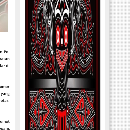
n Pol
batan
lar di
 Nomor
i yang
rotasi
Sumut
ropam,