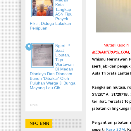
Kota
Tangkap
ASN Tipu
Proyek
Fiktif, Diduga Lakukan
Penipuan
Mutasi Kapolri,
Ngeri !!!
Saat
MEDIAMITRAPOL.COM
Liputan,
Whisnu Hermawan Feb
Tiga
Wartawan
(sertijab) dan pengu
Di Medan
Aula Tribrata Lantai 
Dianiaya Dan Diancam
Bunuh 'Dibakar' Oleh
Puluhan Warga Jl Bunga
Rangkaian mutasi, ro
Mayang Lau Cih
ST/2871A, ST/2871B, 
terlibat. Tercatat 1
Terkini
jabatan di lingkunga
Pergantian jabatan 
INFO BNN
seperti
Karo SDM
, K