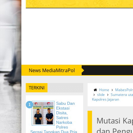
News MediaMitraPol
TERKINI
Home
MabesPolr
slide
Sumatera ut
Kapolres Jajaran
Sabu Dan
Ekstasi
Disita,
Satres
Mutasi Ka
Narkoba
Polres
dan Pengu
Sergai Tangkap Dua Pria