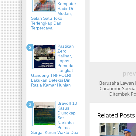
Komputer
Hadir Di
Medan,
Salah Satu Toko
Terlengkap Dan
Terpercaya
Pastikan
Zero
Halinar,
Lapas
Pemuda
Langkat
prev
Gandeng TNI-POLRI
Lakukan Deteksi Dini
Berusaha Lawan P
Razia Kamar Hunian
Curanmor Specia
Ditembak Po
Bravo!! 10
Kasus
Diungkap
Related Posts
Sat
Narkoba
Polres
Sergai Kurun Waktu Dua