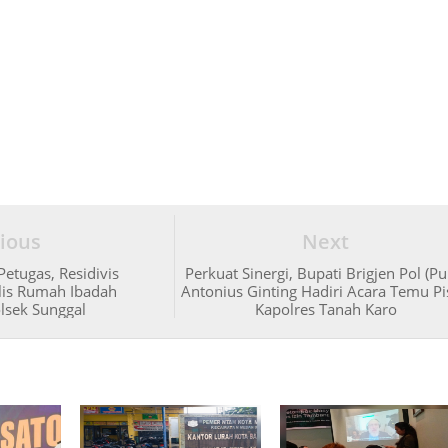
ious
Next
etugas, Residivis
Perkuat Sinergi, Bupati Brigjen Pol (Pu
lis Rumah Ibadah
Antonius Ginting Hadiri Acara Temu P
lsek Sunggal
Kapolres Tanah Karo