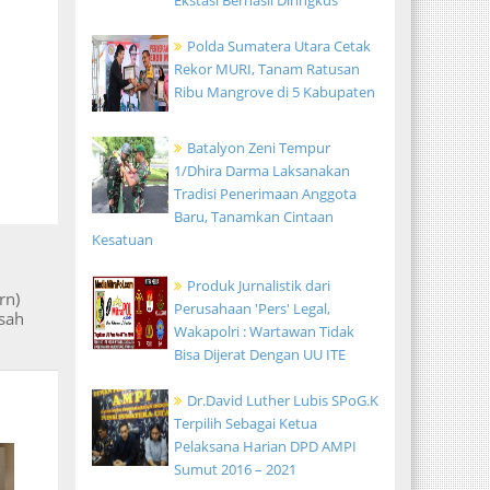
Ekstasi Berhasil Diringkus
Polda Sumatera Utara Cetak
Rekor MURI, Tanam Ratusan
Ribu Mangrove di 5 Kabupaten
Batalyon Zeni Tempur
1/Dhira Darma Laksanakan
Tradisi Penerimaan Anggota
Baru, Tanamkan Cintaan
Kesatuan
Produk Jurnalistik dari
rn)
Perusahaan 'Pers' Legal,
isah
Wakapolri : Wartawan Tidak
Bisa Dijerat Dengan UU ITE
Dr.David Luther Lubis SPoG.K
Terpilih Sebagai Ketua
Pelaksana Harian DPD AMPI
Sumut 2016 – 2021