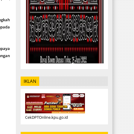
ngkah
epada
upaya
kungan
IKLAN
CekDPTOnline.kpu.go.id