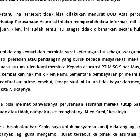
ketahui hal tersebut tidak bisa dilakukan menurut UUD Atas perb
hadap Perusahaan Asuransi ini dan memperoleh data informasi milik 
juan klien, ini sudah tentu itu sangat tidak dibenarkan secara hu
 kami datang kemari dan meminta surat keterangan itu sebagai warga 
njadi preseden atau pandangan yang buruk kepada masyarakat, maka
 kuasa hukum klien kami meminta Kepada asuransi PT MISG Sinar Mas,
uk kembalikan hak milik klien kami. Sementara pembayaran prime ini 
manfaatkan prime tersebut, kenapa saat ini kalian tidak bayar dan me
 kita ?,' ucapnya.
ia bisa melihat bahwasanya perusahaan asuransi mereka tutup Saat
an atau tidak, nampak akses menghalangi Klien Kami," kesalnya.
ik, besok atau hari Senin, saya untuk menyampaikan ijin datang lagi 
anyak lagi guna mengambil surat tersebut ke pihak ke asuransi, 