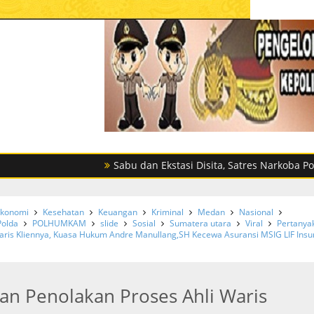
Sabu dan Ekstasi Disita, Satres Narkoba Polres Serg
konomi
Kesehatan
Keuangan
Kriminal
Medan
Nasional
Polda
POLHUMKAM
slide
Sosial
Sumatera utara
Viral
Pertanya
aris Kliennya, Kuasa Hukum Andre Manullang,SH Kecewa Asuransi MSIG LIF Ins
an Penolakan Proses Ahli Waris