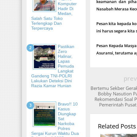
keamanan dan pihak
Komputer
Hadir Di
Nasabah Merasa Kece
Medan,
Salah Satu Toko
Terlengkap Dan
Pesan kita kepada kom
Terpercaya
ini harus segera kita
Pesan Kepada Masyara
Pastikan
Zero
Asuransi, terutama 
Halinar,
Lapas
Pemuda
Langkat
Gandeng TNI-POLRI
prev
Lakukan Deteksi Dini
Razia Kamar Hunian
Bertemu Sekber Gera
Bobby Nasution Pa
Rekomendasi Soal P
Bravo!! 10
Pemerintah Pusat
Kasus
Diungkap
Sat
Narkoba
Related Posts
Polres
Sergai Kurun Waktu Dua