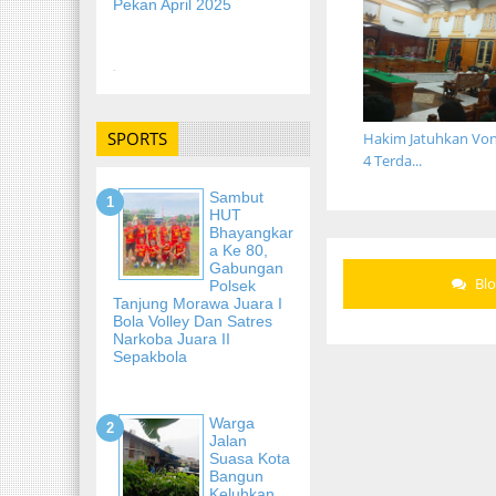
Pekan April 2025
-
SPORTS
Hakim Jatuhkan Von
4 Terda...
Sambut
HUT
Bhayangkar
A Ke 80,
Gabungan
Bl
Polsek
Tanjung Morawa Juara I
Bola Volley Dan Satres
Narkoba Juara II
Sepakbola
Warga
Jalan
Suasa Kota
Bangun
Keluhkan