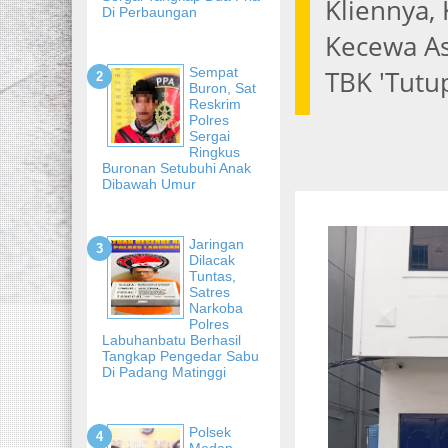
Kliennya,
Di Perbaungan
Kecewa As
Sempat
TBK 'Tutu
Buron, Sat
Reskrim
Polres
Sergai
Ringkus
Buronan Setubuhi Anak
Dibawah Umur
Jaringan
Dilacak
Tuntas,
Satres
Narkoba
Polres
Labuhanbatu Berhasil
Tangkap Pengedar Sabu
Di Padang Matinggi
Polsek
Medan