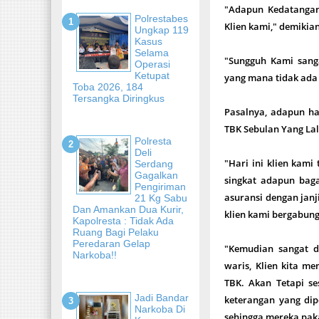
"Adapun Kedatanga
Polrestabes
Klien kami," demikia
Ungkap 119
Kasus
Selama
"Sungguh Kami sang
Operasi
Ketupat
yang mana tidak ada 
Toba 2026, 184
Tersangka Diringkus
Pasalnya, adapun ha
TBK Sebulan Yang Lal
Polresta
Deli
"Hari ini klien kam
Serdang
Gagalkan
singkat adapun baga
Pengiriman
asuransi dengan janji 
21 Kg Sabu
Dan Amankan Dua Kurir,
klien kami bergabun
Kapolresta : Tidak Ada
Ruang Bagi Pelaku
Peredaran Gelap
"Kemudian sangat d
Narkoba!!
waris, Klien kita m
TBK. Akan Tetapi se
Jadi Bandar
keterangan yang dip
Narkoba Di
sehingga mereka paka