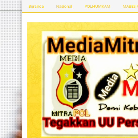
Beranda
Nasional
POLHUMKAM
MABES 
Kesehatan
PEMERINTAHDAERAH