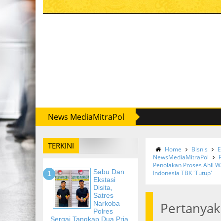
News MediaMitraPol
TERKINI
Home
Bisnis
E
NewsMediaMitraPol
Penolakan Proses Ahli W
Sabu Dan
Indonesia TBK 'Tutup'
Ekstasi
Disita,
Satres
Narkoba
Pertanyak
Polres
Sergai Tangkap Dua Pria