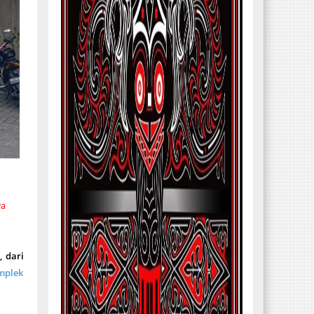
wa
, dari
mplek