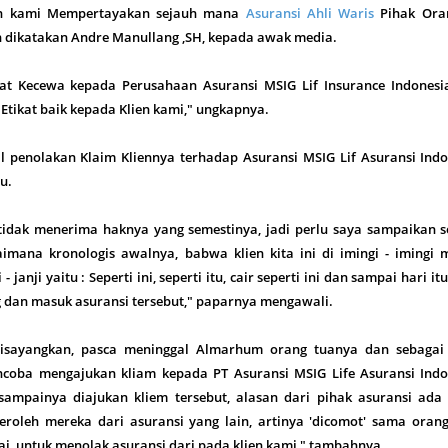
n kami Mempertayakan sejauh mana
Asuransi Ahli Waris
Pihak Ora
n dikatakan Andre Manullang ,SH, kepada awak media.
at Kecewa kepada Perusahaan Asuransi MSIG Lif Insurance Indonesi
Etikat baik kepada Klien kami," ungkapnya.
l penolakan Klaim Kliennya terhadap Asuransi MSIG Lif Asuransi Indo
u.
i tidak menerima haknya yang semestinya, jadi perlu saya sampaikan 
imana kronologis awalnya, babwa klien kita ini di imingi - imingi 
- janji yaitu : Seperti ini, seperti itu, cair seperti ini dan sampai hari itu
g dan masuk asuransi tersebut," paparnya mengawali.
isayangkan, pasca meninggal Almarhum orang tuanya dan sebagai 
encoba mengajukan kliam kepada PT Asuransi MSIG Life Asuransi Indo
sampainya diajukan kliem tersebut, alasan dari pihak asuransi ada 
eroleh mereka dari asuransi yang lain, artinya 'dicomot' sama orang
i, untuk menolak asuransi dari pada klien kami," tambahnya.