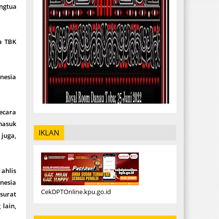
ngtua
a TBK
nesia
secara
masuk
IKLAN
 juga,
ahlis
nesia
CekDPTOnline.kpu.go.id
surat
 lain,