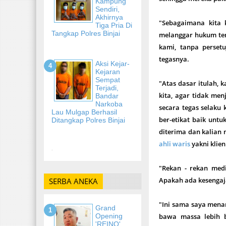
Kampung
Sendiri,
Akhirnya
"Sebagaimana kita 
Tiga Pria Di
Tangkap Polres Binjai
melanggar hukum ter
kami, tanpa persetu
tegasnya.
Aksi Kejar-
Kejaran
Sempat
"Atas dasar itulah,
Terjadi,
kita, agar tidak me
Bandar
Narkoba
secara tegas selaku
Lau Mulgap Berhasil
ber-etikat baik unt
Ditangkap Polres Binjai
diterima dan kalian 
ahli waris
yakni klien
-
"Rekan - rekan med
Apakah ada kesengaja
SERBA ANEKA
"Ini sama saya menar
Grand
Opening
bawa massa lebih b
'REINO'