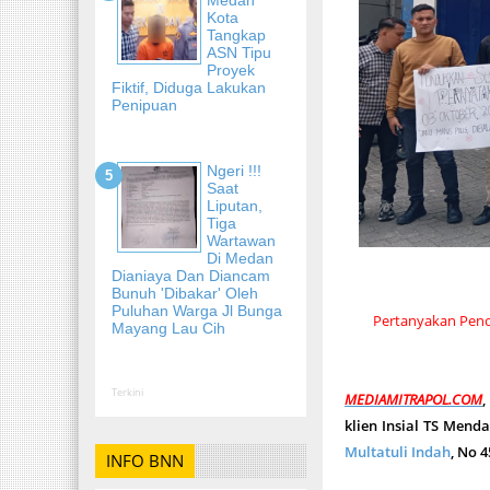
Kota
Tangkap
ASN Tipu
Proyek
Fiktif, Diduga Lakukan
Penipuan
Ngeri !!!
Saat
Liputan,
Tiga
Wartawan
Di Medan
Dianiaya Dan Diancam
Bunuh 'Dibakar' Oleh
Puluhan Warga Jl Bunga
Pertanyakan Peno
Mayang Lau Cih
Terkini
MEDIAMITRAPOL.COM
klien Insial TS Mend
Multatuli Indah
, No 
INFO BNN