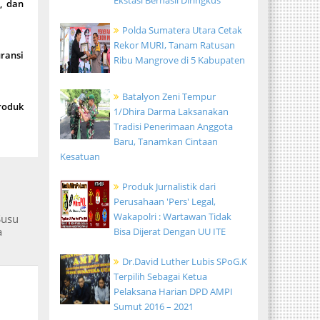
Ekstasi Berhasil Diringkus
, dan
Polda Sumatera Utara Cetak
Rekor MURI, Tanam Ratusan
ransi
Ribu Mangrove di 5 Kabupaten
Batalyon Zeni Tempur
Produk
1/Dhira Darma Laksanakan
Tradisi Penerimaan Anggota
Baru, Tanamkan Cintaan
Kesatuan
Produk Jurnalistik dari
Perusahaan 'Pers' Legal,
Wakapolri : Wartawan Tidak
Susu
a
Bisa Dijerat Dengan UU ITE
Dr.David Luther Lubis SPoG.K
Terpilih Sebagai Ketua
Pelaksana Harian DPD AMPI
Sumut 2016 – 2021