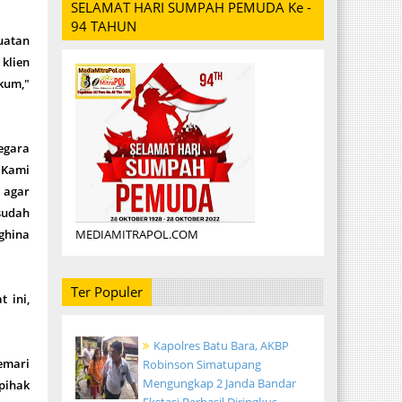
SELAMAT HARI SUMPAH PEMUDA Ke -
94 TAHUN
uatan
klien
kum,"
negara
 Kami
 agar
sudah
MEDIAMITRAPOL.COM
nghina
Ter Populer
 ini,
Kapolres Batu Bara, AKBP
kemari
Robinson Simatupang
Mengungkap 2 Janda Bandar
pihak