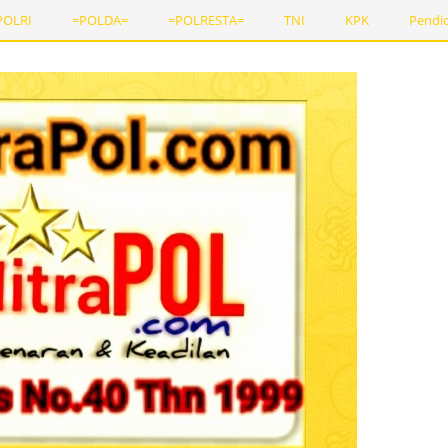
POLRI
=POLDA=
=POLRESTA=
TNI
KPK
Pendi