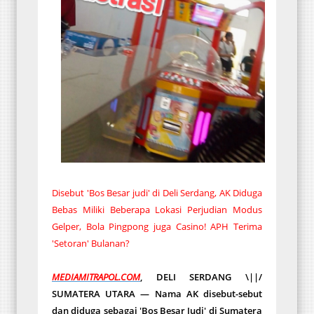
Disebut 'Bos Besar judi' di Deli Serdang, AK Diduga
Bebas Miliki Beberapa Lokasi Perjudian Modus
Gelper, Bola Pingpong juga Casino! APH Terima
'Setoran' Bulanan?
MEDIAMITRAPOL.COM
, DELI SERDANG \||/
SUMATERA UTARA — Nama AK disebut-sebut
dan diduga sebagai 'Bos Besar Judi' di Sumatera