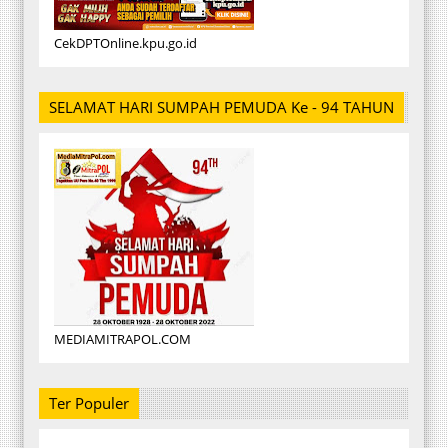
CekDPTOnline.kpu.go.id
SELAMAT HARI SUMPAH PEMUDA Ke - 94 TAHUN
MEDIAMITRAPOL.COM
Ter Populer