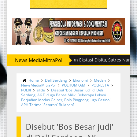
News MediaMitraPol
Sabu dan Ekstasi Disita, Satres Narkoba Polres
Home
Deli Serdang
Ekonomi
Medan
NewsMediaMitraPol
POLHUMKAM
POLRESTA
POLRI
slide
Disebut 'Bos Besar judi' di Deli
Serdang, AK Diduga Bebas Miliki Beberapa Lokasi
Perjudian Modus Gelper, Bola Pingpong juga Casino!
APH Terima 'Setoran' Bulanan?
Disebut 'Bos Besar judi'