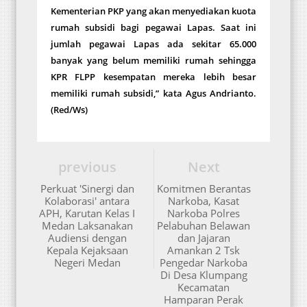
Kementerian PKP yang akan menyediakan kuota
rumah subsidi bagi pegawai Lapas. Saat ini
jumlah pegawai Lapas ada sekitar 65.000
banyak yang belum memiliki rumah sehingga
KPR FLPP kesempatan mereka lebih besar
memiliki rumah subsidi,” kata Agus Andrianto.
(Red/Ws)
previous
Next
Perkuat 'Sinergi dan
Komitmen Berantas
Kolaborasi' antara
Narkoba, Kasat
APH, Karutan Kelas I
Narkoba Polres
Medan Laksanakan
Pelabuhan Belawan
Audiensi dengan
dan Jajaran
Kepala Kejaksaan
Amankan 2 Tsk
Negeri Medan
Pengedar Narkoba
Di Desa Klumpang
Kecamatan
Hamparan Perak