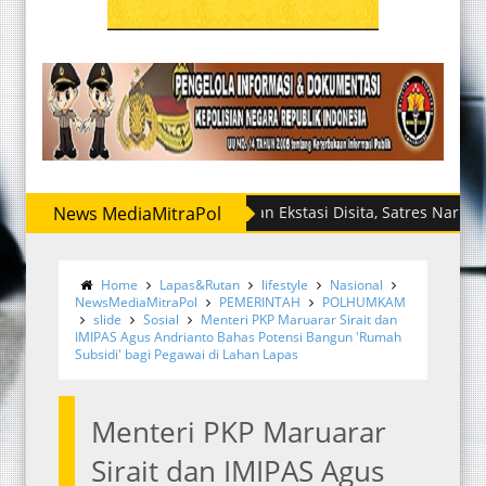
News MediaMitraPol
Sabu dan Ekstasi Disita, Satres Narkoba Polres
Home
Lapas&Rutan
lifestyle
Nasional
NewsMediaMitraPol
PEMERINTAH
POLHUMKAM
slide
Sosial
Menteri PKP Maruarar Sirait dan
IMIPAS Agus Andrianto Bahas Potensi Bangun 'Rumah
Subsidi' bagi Pegawai di Lahan Lapas
Menteri PKP Maruarar
Sirait dan IMIPAS Agus