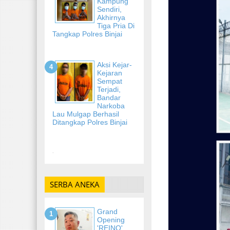
Kampung
Sendiri,
Akhirnya
Tiga Pria Di
Tangkap Polres Binjai
Aksi Kejar-
Kejaran
Sempat
Terjadi,
Bandar
Narkoba
Lau Mulgap Berhasil
Ditangkap Polres Binjai
-
SERBA ANEKA
Grand
Opening
'REINO'