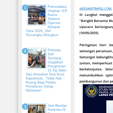
Polrestabes
MEDIAMITRAPOL.COM
Ungkap 119
III Langkat mengge
Kasus
Selama
"Bangkit Bersama Wu
Operasi
Upacara berlangsun
Ketupat
Toba 2026, 184
(10/05/2025).
Tersangka Diringkus
Peringatan Hari K
Polresta
semangat persatuan,
Deli
Semangat kebangkit
Serdang
Gagalkan
zaman, memperkuat 
Pengiriman
berkelanjutan. Sel
21 Kg Sabu
Dan Amankan Dua Kurir,
menumbuhkan optim
Kapolresta : Tidak Ada
pembangunan dan pew
Ruang Bagi Pelaku
Peredaran Gelap
Narkoba!!
Jadi Bandar
Narkoba Di