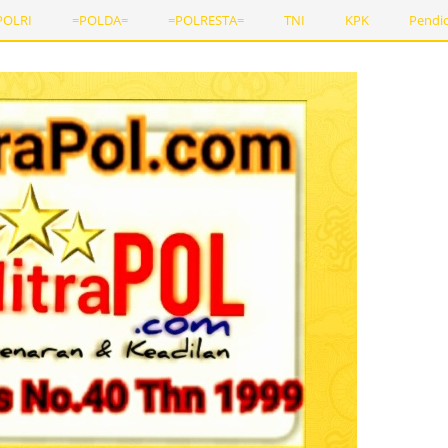
POLRI
=POLDA=
=POLRESTA=
TNI
KPK
Pendi