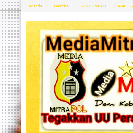
Beranda
Nasional
POLHUMKAM
MABES 
Kesehatan
PEMERINTAHDAERAH