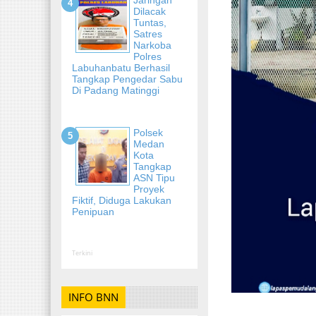
Dilacak
Tuntas,
Satres
Narkoba
Polres
Labuhanbatu Berhasil
Tangkap Pengedar Sabu
Di Padang Matinggi
Polsek
Medan
Kota
Tangkap
ASN Tipu
Proyek
Fiktif, Diduga Lakukan
Penipuan
Terkini
INFO BNN