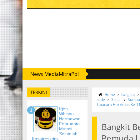
News MediaMitraPol
TERKINI
Home
Langkat
slide
Sosial
Sumate
Upacara Harkitnas Ke-1
Irjen
Whisnu
Hermawan
Februanto
Bangkit B
Mutasi
Sejumlah
Pemuda La
Kasatreskrim-