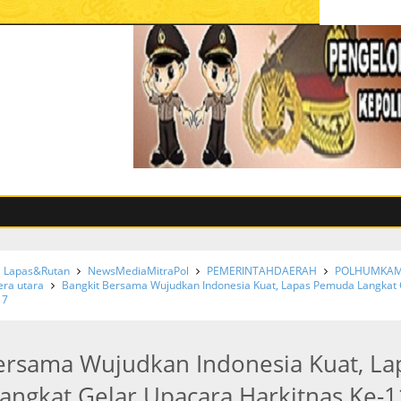
Lapas&Rutan
NewsMediaMitraPol
PEMERINTAHDAERAH
POLHUMKA
ra utara
Bangkit Bersama Wujudkan Indonesia Kuat, Lapas Pemuda Langkat 
17
ersama Wujudkan Indonesia Kuat, La
ngkat Gelar Upacara Harkitnas Ke-1