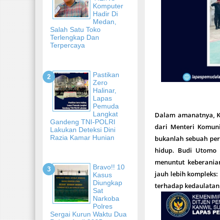
Komputer
Hadir Di
Medan,
Salah Satu Toko
Terlengkap Dan
Terpercaya
Pastikan
Zero
Halinar,
Lapas
Pemuda
Langkat
Dalam amanatnya, K
Gandeng TNI-POLRI
dari Menteri Komuni
Lakukan Deteksi Dini
Razia Kamar Hunian
bukanlah sebuah peri
hidup. Budi Utomo 
menuntut keberania
Bravo!! 10
jauh lebih kompleks:
Kasus
Diungkap
terhadap kedaulatan 
Sat
Narkoba
Polres
Sergai Kurun Waktu Dua