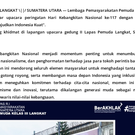
, LANGKAT \||/ SUMATERA UTARA — Lembaga Pemasyarakatan Pemuda 
lar upacara peringatan Hari Kebangkitan Nasional ke-117 dengan
judkan Indonesia Kuat".
g khidmat di lapangan upacara gedung II Lapas Pemuda Langkat, S
ebangkitan Nasional menjadi momentum penting untuk menumb
 nasionalisme, dan penghormatan terhadap jasa para tokoh perintis b
an ini mendorong seluruh elemen masyarakat untuk menghadapi tant
gotong royong, serta membangun masa depan Indonesia yang inklusi
ain meneguhkan komitmen terhadap cita-cita nasional, momen ini
isme dan inovasi, terutama dikalangan generasi muda sebagai 
aris nilai-nilai kebangsaan.