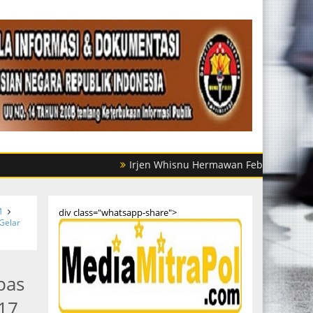
Irjen Whisnu Hermawan Februanto Mutasi Sejumla
M
div class="whatsapp-share">
Gelar
pas
17