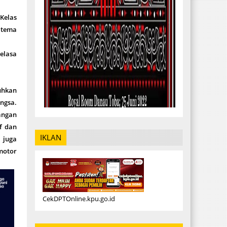
Kelas
 tema
elasa
uhkan
angsa.
angan
f dan
IKLAN
 juga
motor
CekDPTOnline.kpu.go.id