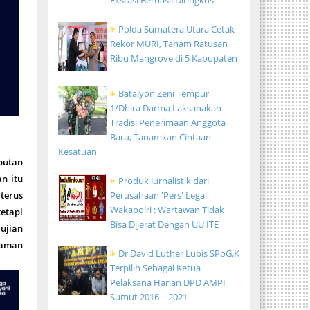
Ekstasi Berhasil Diringkus
Polda Sumatera Utara Cetak
Rekor MURI, Tanam Ratusan
Ribu Mangrove di 5 Kabupaten
Batalyon Zeni Tempur
1/Dhira Darma Laksanakan
Tradisi Penerimaan Anggota
Baru, Tanamkan Cintaan
Kesatuan
butan
n itu
Produk Jurnalistik dari
Perusahaan 'Pers' Legal,
 terus
Wakapolri : Wartawan Tidak
etapi
Bisa Dijerat Dengan UU ITE
ujian
ncaman
Dr.David Luther Lubis SPoG.K
Terpilih Sebagai Ketua
Pelaksana Harian DPD AMPI
Sumut 2016 – 2021