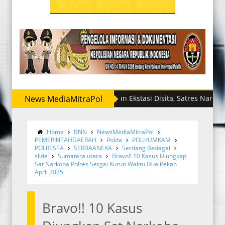
News MediaMitraPol
Sabu dan Ekstasi Disita, Satres Narkoba Polres
Home
BNN
NewsMediaMitraPol
PEMERINTAHDAERAH
Polda
POLHUMKAM
POLRESTA
SERBAANEKA
Serdang Bedagai
slide
Sumatera utara
Bravo!! 10 Kasus Diungkap
Sat Narkoba Polres Sergai Kurun Waktu Dua Pekan
April 2025
Bravo!! 10 Kasus