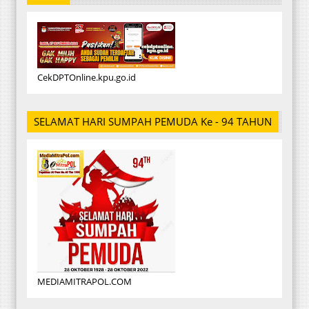
CekDPTOnline.kpu.go.id
SELAMAT HARI SUMPAH PEMUDA Ke - 94 TAHUN
MEDIAMITRAPOL.COM