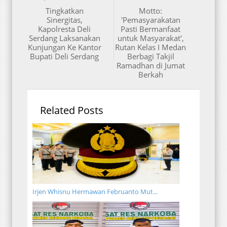
Tingkatkan
Motto:
Sinergitas,
'Pemasyarakatan
Kapolresta Deli
Pasti Bermanfaat
Serdang Laksanakan
untuk Masyarakat',
Kunjungan Ke Kantor
Rutan Kelas I Medan
Bupati Deli Serdang
Berbagi Takjil
Ramadhan di Jumat
Berkah
Related Posts
Irjen Whisnu Hermawan Februanto Mut...