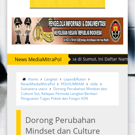
atreskrim-Kasatresnarkoba di Sumut, Ini Daftar Namanya
News MediaMitraPol
Home
Langkat
Lapas&Rutan
NewsMediaMitraPol
POLHUMKAM
slide
Sumatera utara
Dorong Perubahan Mindset dan
Culture Set, Kalapas Pemuda Langkat Berikan
Penguatan Tugas Pokok dan Fungsi ASN
Dorong Perubahan
Mindset dan Culture