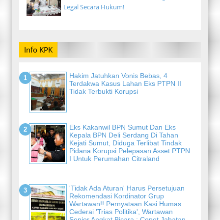
Legal Secara Hukum!
Info KPK
Hakim Jatuhkan Vonis Bebas, 4
Terdakwa Kasus Lahan Eks PTPN II
Tidak Terbukti Korupsi
Eks Kakanwil BPN Sumut Dan Eks
Kepala BPN Deli Serdang Di Tahan
Kejati Sumut, Diduga Terlibat Tindak
Pidana Korupsi Pelepasan Asset PTPN
I Untuk Perumahan Citraland
'Tidak Ada Aturan' Harus Persetujuan
Rekomendasi Kordinator Grup
Wartawan!! Pernyataan Kasi Humas
Cederai 'Trias Politika', Wartawan
Senior Angkat Bicara : Copot Jabatan