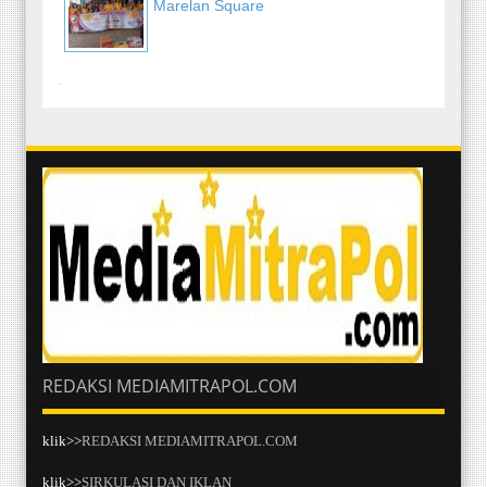
Marelan Square
-
REDAKSI MEDIAMITRAPOL.COM
klik>>
REDAKSI MEDIAMITRAPOL.COM
klik>>
SIRKULASI DAN IKLAN