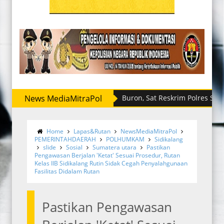
News MediaMitraPol
Sempat Buron, Sat Reskrim Polres Sergai Ring
Home
Lapas&Rutan
NewsMediaMitraPol
PEMERINTAHDAERAH
POLHUMKAM
Sidikalang
slide
Sosial
Sumatera utara
Pastikan
Pengawasan Berjalan 'Ketat' Sesuai Prosedur, Rutan
Kelas IIB Sidikalang Rutin Sidak Cegah Penyalahgunaan
Fasilitas Didalam Rutan
Pastikan Pengawasan