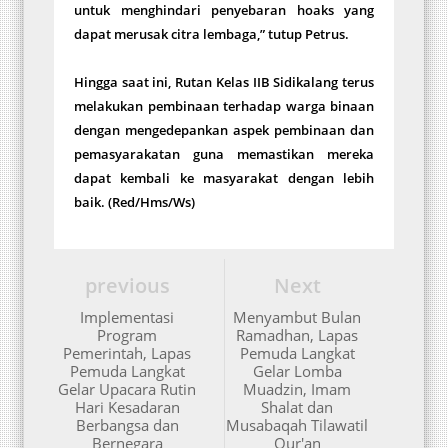
untuk menghindari penyebaran hoaks yang
dapat merusak citra lembaga,” tutup Petrus.
Hingga saat ini, Rutan Kelas IIB Sidikalang terus
melakukan pembinaan terhadap warga binaan
dengan mengedepankan aspek pembinaan dan
pemasyarakatan guna memastikan mereka
dapat kembali ke masyarakat dengan lebih
baik. (Red/Hms/Ws)
previous
Next
Implementasi
Menyambut Bulan
Program
Ramadhan, Lapas
Pemerintah, Lapas
Pemuda Langkat
Pemuda Langkat
Gelar Lomba
Gelar Upacara Rutin
Muadzin, Imam
Hari Kesadaran
Shalat dan
Berbangsa dan
Musabaqah Tilawatil
Bernegara
Qur'an