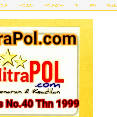
POLRI
=POLDA=
=POLRESTA=
TNI
KPK
Pendi