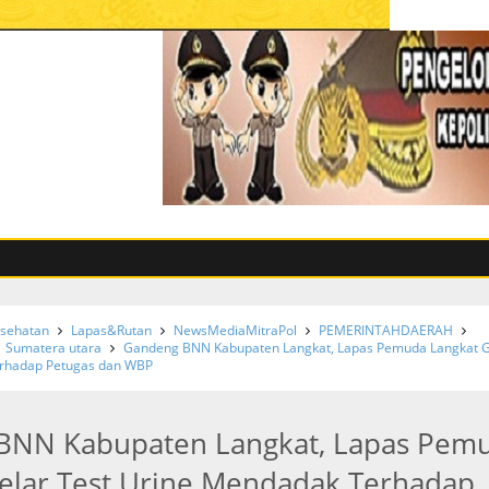
sehatan
Lapas&Rutan
NewsMediaMitraPol
PEMERINTAHDAERAH
Sumatera utara
Gandeng BNN Kabupaten Langkat, Lapas Pemuda Langkat G
erhadap Petugas dan WBP
BNN Kabupaten Langkat, Lapas Pem
elar Test Urine Mendadak Terhadap