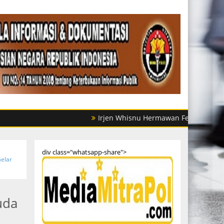
Irjen Whisnu Hermawan Februanto Mutasi Sejuml
div class="whatsapp-share">
elar
uda