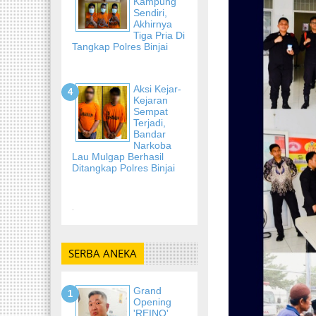
Kampung
Sendiri,
Akhirnya
Tiga Pria Di
Tangkap Polres Binjai
Aksi Kejar-
Kejaran
Sempat
Terjadi,
Bandar
Narkoba
Lau Mulgap Berhasil
Ditangkap Polres Binjai
-
SERBA ANEKA
Grand
Opening
'REINO'