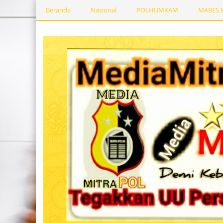
Beranda
Nasional
POLHUMKAM
MABES 
Kesehatan
PEMERINTAHDAERAH