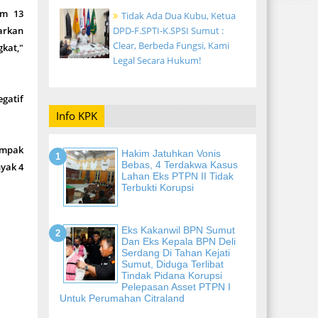
am 13
Tidak Ada Dua Kubu, Ketua
barkan
DPD-F.SPTI-K.SPSI Sumut :
Clear, Berbeda Fungsi, Kami
kat,"
Legal Secara Hukum!
gatif
Info KPK
ampak
Hakim Jatuhkan Vonis
Bebas, 4 Terdakwa Kasus
yak 4
Lahan Eks PTPN II Tidak
Terbukti Korupsi
Eks Kakanwil BPN Sumut
Dan Eks Kepala BPN Deli
Serdang Di Tahan Kejati
Sumut, Diduga Terlibat
Tindak Pidana Korupsi
Pelepasan Asset PTPN I
Untuk Perumahan Citraland