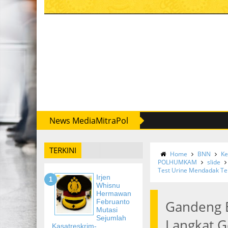
News MediaMitraPol
TERKINI
Home
BNN
Ke
POLHUMKAM
slide
Test Urine Mendadak T
Irjen
Whisnu
Hermawan
Februanto
Gandeng 
Mutasi
Sejumlah
Langkat G
Kasatreskrim-