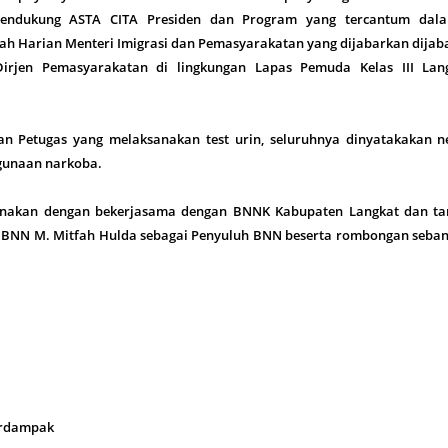
ndukung ASTA CITA Presiden dan Program yang tercantum dal
tah Harian Menteri Imigrasi dan Pemasyarakatan yang dijabarkan dija
rjen Pemasyarakatan di lingkungan Lapas Pemuda Kelas III Lang
n Petugas yang melaksanakan test urin, seluruhnya dinyatakakan ne
hgunaan narkoba.
ksanakan dengan bekerjasama dengan BNNK Kabupaten Langkat dan t
i BNN M. Mitfah Hulda sebagai Penyuluh BNN beserta rombongan seban
rdampak