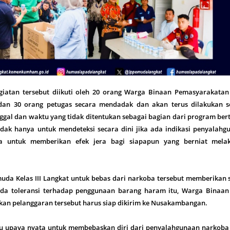
iatan tersebut diikuti oleh 20 orang Warga Binaan Pemasyarakatan
 dan 30 orang petugas secara mendadak dan akan terus dilakukan s
gal dan waktu yang tidak ditentukan sebagai bagian dari program ber
idak hanya untuk mendeteksi secara dini jika ada indikasi penyalahg
ga untuk memberikan efek jera bagi siapapun yang berniat mela
da Kelas III Langkat untuk bebas dari narkoba tersebut memberikan s
ada toleransi terhadap penggunaan barang haram itu, Warga Binaan
kan pelanggaran tersebut harus siap dikirim ke Nusakambangan.
atu upaya nyata untuk membebaskan diri dari penyalahgunaan narkoba 