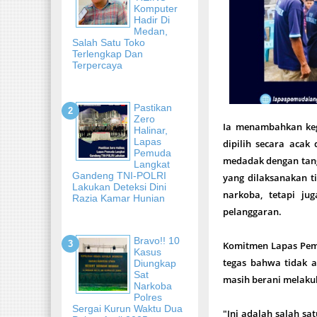
Komputer
Hadir Di
Medan,
Salah Satu Toko
Terlengkap Dan
Terpercaya
Pastikan
Zero
Ia menambahkan keg
Halinar,
Lapas
dipilih secara acak
Pemuda
medadak dengan tang
Langkat
Gandeng TNI-POLRI
yang dilaksanakan t
Lakukan Deteksi Dini
narkoba, tetapi ju
Razia Kamar Hunian
pelanggaran.
Bravo!! 10
Komitmen Lapas Pemu
Kasus
tegas bahwa tidak 
Diungkap
Sat
masih berani melaku
Narkoba
Polres
Sergai Kurun Waktu Dua
"Ini adalah salah s