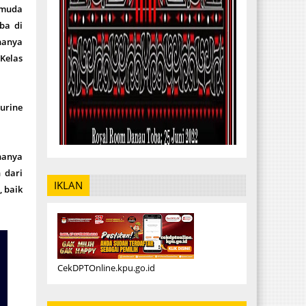
emuda
ba di
hanya
 Kelas
 urine
hanya
 dari
IKLAN
 baik
CekDPTOnline.kpu.go.id