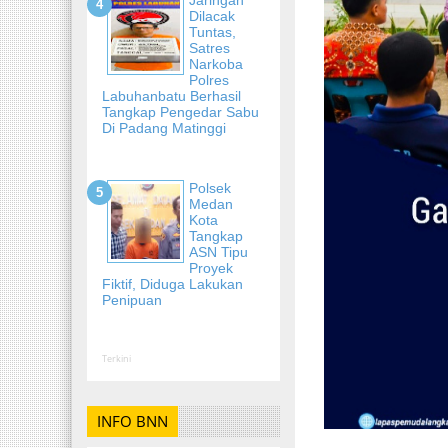
Dilacak
Tuntas,
Satres
Narkoba
Polres
Labuhanbatu Berhasil
Tangkap Pengedar Sabu
Di Padang Matinggi
Polsek
Medan
Kota
Tangkap
ASN Tipu
Proyek
Fiktif, Diduga Lakukan
Penipuan
Terkini
INFO BNN