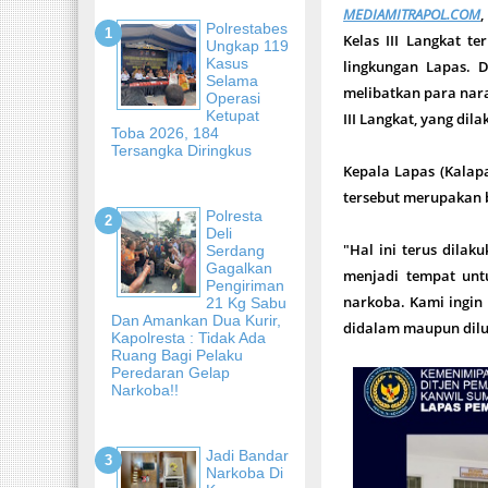
MEDIAMITRAPOL.COM
Polrestabes
Kelas III Langkat 
Ungkap 119
Kasus
lingkungan Lapas. D
Selama
melibatkan para nara
Operasi
Ketupat
III Langkat, yang di
Toba 2026, 184
Tersangka Diringkus
Kepala Lapas (Kalap
tersebut merupakan b
Polresta
Deli
"Hal ini terus dila
Serdang
Gagalkan
menjadi tempat unt
Pengiriman
narkoba. Kami ingin
21 Kg Sabu
Dan Amankan Dua Kurir,
didalam maupun dilu
Kapolresta : Tidak Ada
Ruang Bagi Pelaku
Peredaran Gelap
Narkoba!!
Jadi Bandar
Narkoba Di