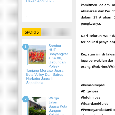
Pekan April 2025
komitmen dalam me
Akselerasi dan Perin
-
dalam 21 Arahan Di
pungkasnya.
SPORTS
Dari seluruh WBP da
terindikasi penyala
Sambut
HUT
Bhayangkar
Kegiatan ini di la
A Ke 80,
juga perwakilan dar
Gabungan
Polsek
orang. (Red/Hms/Ws)
Tanjung Morawa Juara I
Bola Volley Dan Satres
Narkoba Juara II
Sepakbola
#Kemenimipas
#Ditjenpas
#InfoImipas
Warga
Jalan
#GuardandGuide
Suasa Kota
#PemasyarakatanBe
Bangun
Keluhkan