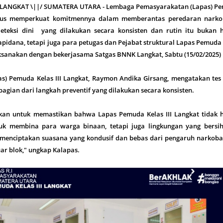
, LANGKAT \||/ SUMATERA UTARA - Lembaga Pemasyarakatan (Lapas) P
terus memperkuat komitmennya dalam memberantas peredaran narko
eteksi dini yang dilakukan secara konsisten dan rutin itu bukan 
pidana, tetapi juga para petugas dan Pejabat struktural Lapas Pemuda
laksanakan dengan bekerjasama Satgas BNNK Langkat, Sabtu (15/02/2025)
as) Pemuda Kelas III Langkat, Raymon Andika Girsang, mengatakan tes
agian dari langkah preventif yang dilakukan secara konsisten.
kukan untuk memastikan bahwa Lapas Pemuda Kelas III Langkat tidak 
uk membina para warga binaan, tetapi juga lingkungan yang bersih
 menciptakan suasana yang kondusif dan bebas dari pengaruh narkoba,
ar blok," ungkap Kalapas.