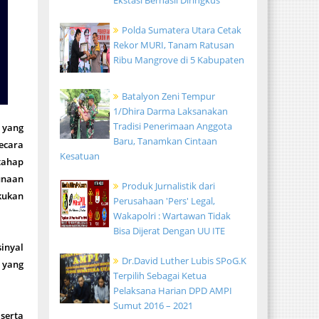
Ekstasi Berhasil Diringkus
Polda Sumatera Utara Cetak
Rekor MURI, Tanam Ratusan
Ribu Mangrove di 5 Kabupaten
Batalyon Zeni Tempur
1/Dhira Darma Laksanakan
Tradisi Penerimaan Anggota
 yang
Baru, Tanamkan Cintaan
ecara
Kesatuan
tahap
unaan
Produk Jurnalistik dari
kukan
Perusahaan 'Pers' Legal,
Wakapolri : Wartawan Tidak
Bisa Dijerat Dengan UU ITE
inyal
Dr.David Luther Lubis SPoG.K
 yang
Terpilih Sebagai Ketua
Pelaksana Harian DPD AMPI
Sumut 2016 – 2021
serta