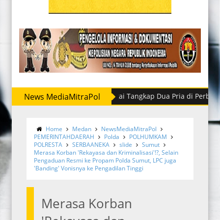
Satres Narkoba Polres Sergai Tangkap Dua Pria di Perbaungan
News MediaMitraPol
Home
Medan
NewsMediaMitraPol
PEMERINTAHDAERAH
Polda
POLHUMKAM
POLRESTA
SERBAANEKA
slide
Sumut
Merasa Korban 'Rekayasa dan Kriminalisasi'!?, Selain
Pengaduan Resmi ke Propam Polda Sumut, LPC juga
'Banding' Vonisnya ke Pengadilan Tinggi
Merasa Korban