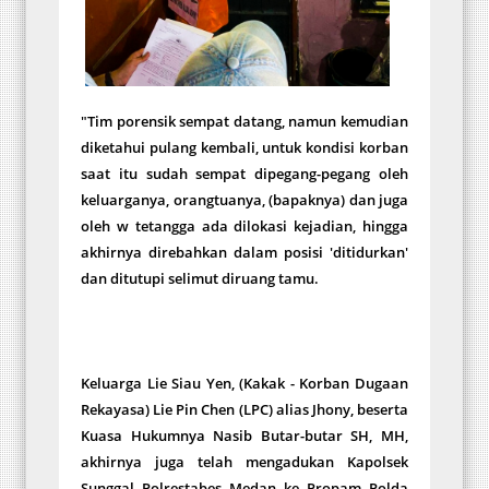
"Tim porensik sempat datang, namun kemudian
diketahui pulang kembali, untuk kondisi korban
saat itu sudah sempat dipegang-pegang oleh
keluarganya, orangtuanya, (bapaknya) dan juga
oleh w tetangga ada dilokasi kejadian, hingga
akhirnya direbahkan dalam posisi 'ditidurkan'
dan ditutupi selimut diruang tamu.
Keluarga Lie Siau Yen, (Kakak - Korban Dugaan
Rekayasa) Lie Pin Chen (LPC) alias Jhony, beserta
Kuasa Hukumnya Nasib Butar-butar SH, MH,
akhirnya juga telah mengadukan Kapolsek
Sunggal Polrestabes Medan ke Propam Polda