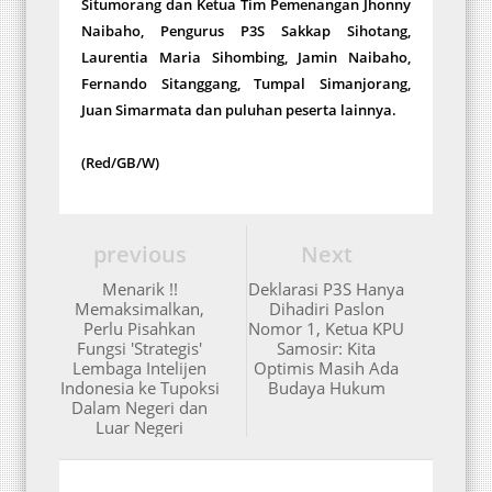
Situmorang dan Ketua Tim Pemenangan Jhonny
Naibaho, Pengurus P3S Sakkap Sihotang,
Laurentia Maria Sihombing, Jamin Naibaho,
Fernando Sitanggang, Tumpal Simanjorang,
Juan Simarmata dan puluhan peserta lainnya.
(Red/GB/W)
previous
Next
Menarik !!
Deklarasi P3S Hanya
Memaksimalkan,
Dihadiri Paslon
Perlu Pisahkan
Nomor 1, Ketua KPU
Fungsi 'Strategis'
Samosir: Kita
Lembaga Intelijen
Optimis Masih Ada
Indonesia ke Tupoksi
Budaya Hukum
Dalam Negeri dan
Luar Negeri