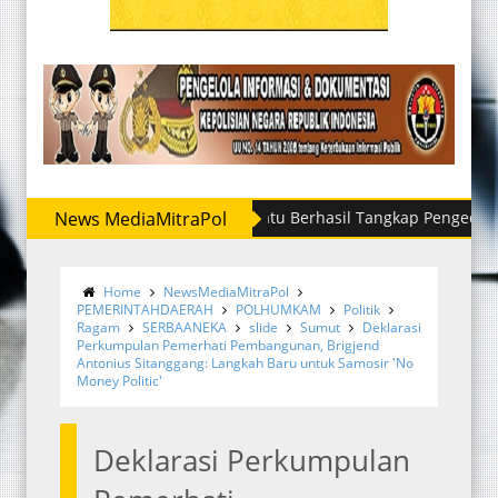
s Narkoba Polres Labuhanbatu Berhasil Tangkap Pengedar Sabu di 
News MediaMitraPol
Home
NewsMediaMitraPol
PEMERINTAHDAERAH
POLHUMKAM
Politik
Ragam
SERBAANEKA
slide
Sumut
Deklarasi
Perkumpulan Pemerhati Pembangunan, Brigjend
Antonius Sitanggang: Langkah Baru untuk Samosir 'No
Money Politic'
Deklarasi Perkumpulan