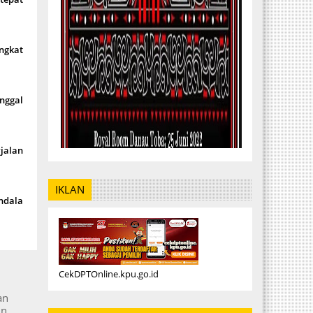
angkat
nggal
rjalan
IKLAN
endala
CekDPTOnline.kpu.go.id
an
un