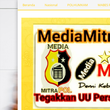
Beranda
Nasional
POLHUMKAM
MABES 
Kesehatan
PEMERINTAHDAERAH