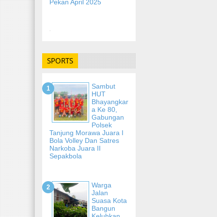
Pekan April 2025
-
SPORTS
Sambut
HUT
Bhayangkar
A Ke 80,
Gabungan
Polsek
Tanjung Morawa Juara I
Bola Volley Dan Satres
Narkoba Juara II
Sepakbola
Warga
Jalan
Suasa Kota
Bangun
Keluhkan