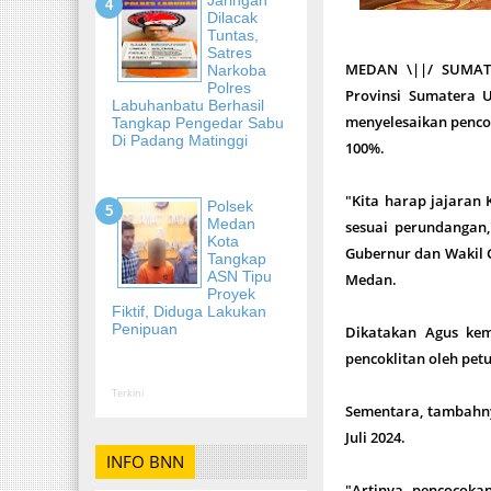
Dilacak
Tuntas,
Satres
MEDAN \||/ SUMA
Narkoba
Polres
Provinsi Sumatera 
Labuhanbatu Berhasil
menyelesaikan pencoc
Tangkap Pengedar Sabu
Di Padang Matinggi
100%.
"Kita harap jajaran 
Polsek
Medan
sesuai perundangan,
Kota
Gubernur dan Wakil G
Tangkap
ASN Tipu
Medan.
Proyek
Fiktif, Diduga Lakukan
Penipuan
Dikatakan Agus kemb
pencoklitan oleh pet
Terkini
Sementara, tambahnya
Juli 2024.
INFO BNN
"Artinya, pencocokan