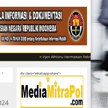
Irjen Whisnu Hermawan Februanto Mutasi Sejumla
e
div class="whatsapp-share">
024