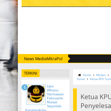
News MediaMitraPol
TERKINI
Home
Medan
Sosial
Ketua KPU Sumu
Irjen
Whisnu
Hermawan
Ketua KP
Februanto
Mutasi
Penyelesai
Sejumlah
Kasatreskrim-