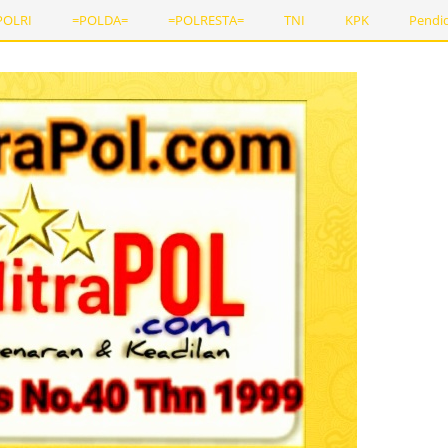
POLRI
=POLDA=
=POLRESTA=
TNI
KPK
Pendi