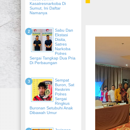
Kasatresnarkoba Di
Sumut, Ini Daftar
Namanya
Sabu Dan
Ekstasi
Disita,
Satres
Narkoba
Polres
Sergai Tangkap Dua Pria
Di Perbaungan
Sempat
Buron, Sat
Reskrim
Polres
Sergai
Ringkus
Buronan Setubuhi Anak
Dibawah Umur
Jaringan