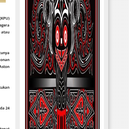
(KPU)
egera
u atau
ntunya
lonan
 Aston
kukan
ada 24
 tepat