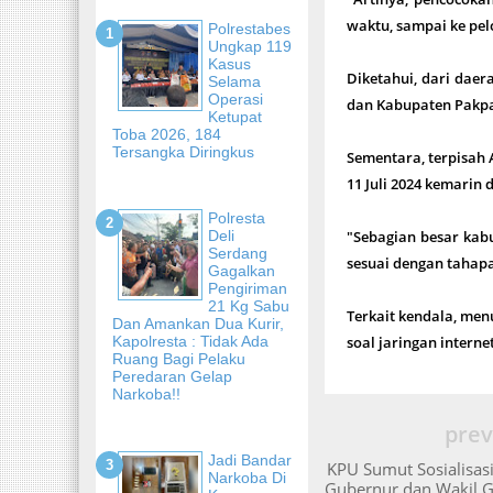
waktu, sampai ke pelo
Polrestabes
Ungkap 119
Kasus
Diketahui, dari daer
Selama
Operasi
dan Kabupaten Pakpa
Ketupat
Toba 2026, 184
Tersangka Diringkus
Sementara, terpisah
11 Juli 2024 kemarin 
Polresta
Deli
"Sebagian besar kab
Serdang
sesuai dengan tahapa
Gagalkan
Pengiriman
21 Kg Sabu
Terkait kendala, men
Dan Amankan Dua Kurir,
Kapolresta : Tidak Ada
soal jaringan intern
Ruang Bagi Pelaku
Peredaran Gelap
Narkoba!!
prev
Jadi Bandar
KPU Sumut Sosialisas
Narkoba Di
Gubernur dan Wakil 