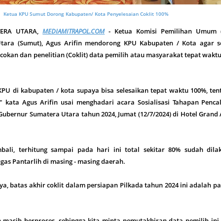
Ketua KPU Sumut Dorong Kabupaten/ Kota Penyelesaian Coklit 100%
TERA UTARA,
MEDIAMITRAPOL.COM
- Ketua Komisi Pemilihan Umum 
Utara (Sumut), Agus Arifin mendorong KPU Kabupaten / Kota agar s
okan dan penelitian (Coklit) data pemilih atau masyarakat tepat wakt
KPU di kabupaten / kota supaya bisa selesaikan tepat waktu 100%, te
" kata Agus Arifin usai menghadari acara Sosialisasi Tahapan Penca
ubernur Sumatera Utara tahun 2024, Jumat (12/7/2024) di Hotel Grand
ali, terhitung sampai pada hari ini total sekitar 80% sudah dila
ugas Pantarlih di masing - masing daerah.
, batas akhir coklit dalam persiapan Pilkada tahun 2024 ini adalah p
 masih berproses, sehingga kita minta pemutakhiran data pemilih ini