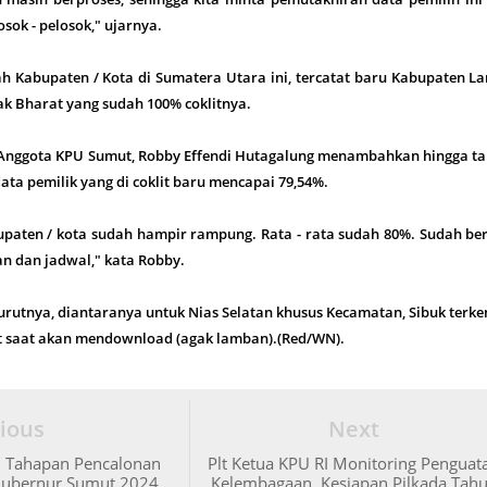
sok - pelosok," ujarnya.
ah Kabupaten / Kota di Sumatera Utara ini, tercatat baru Kabupaten L
k Bharat yang sudah 100% coklitnya.
 Anggota KPU Sumut, Robby Effendi Hutagalung menambahkan hingga ta
data pemilik yang di coklit baru mencapai 79,54%.
upaten / kota sudah hampir rampung. Rata - rata sudah 80%. Sudah be
n dan jadwal," kata Robby.
urutnya, diantaranya untuk Nias Selatan khusus Kecamatan, Sibuk terk
et saat akan mendownload (agak lamban).(Red/WN).
ious
Next
i Tahapan Pencalonan
Plt Ketua KPU RI Monitoring Penguat
Gubernur Sumut 2024,
Kelembagaan, Kesiapan Pilkada Tah