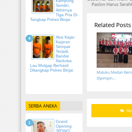
Kampung
Paslon Harus Serah
Sendiri,
Akhirnya
Tiga Pria Di
Tangkap Polres Binjai
Related Posts
Aksi Kejar-
Kejaran
Sempat
Terjadi,
Bandar
Narkoba
Lau Mulgap Berhasil
Ditangkap Polres Binjai
Maluku Medan Bers
Dipimpin...
-
SERBA ANEKA
Bl
Grand
Opening
'REINO'