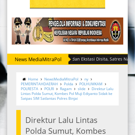
News MediaMitraPol
Sabu dan Ekstasi Disita, Satres Narkoba Polr
Home
NewsMediaMitraPol
ny
PEMERINTAHDAERAH
Polda
POLHUMKAM
POLRESTA
POLRI
Ragam
slide
Direktur Lalu
Lintas Polda Sumut, Kombes Pol Muji Ediyanto Sidak ke
Satpas SIM Satlantas Polres Binjai
Direktur Lalu Lintas
Polda Sumut, Kombes