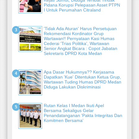
Kejati Sumut, Diduga Terlibat Tindak
Pidana Korupsi Pelepasan Asset PTPN
I Untuk Perumahan Citraland
'Tidak Ada Aturan' Harus Persetujuan
Rekomendasi Kordinator Grup
Wartawan!! Pernyataan Kasi Humas
Cederai 'Trias Politika', Wartawan
Senior Angkat Bicara : Copot Jabatan
Sekretaris DPRD Kota Medan
Apa Dasar Hukumnya?? Kerjasama
Dapatkan 'Kue' Ditentukan Ketua Grup,
Wartawan Tuding Humas DPRD Medan
Diduga Lakukan Diskriminasi
Rutan Kelas I Medan Ikuti Apel
Bersama Sekaligus Gelar
Penandatanganan 'Pakta Integritas Dan
Komitmen Bersama'
-