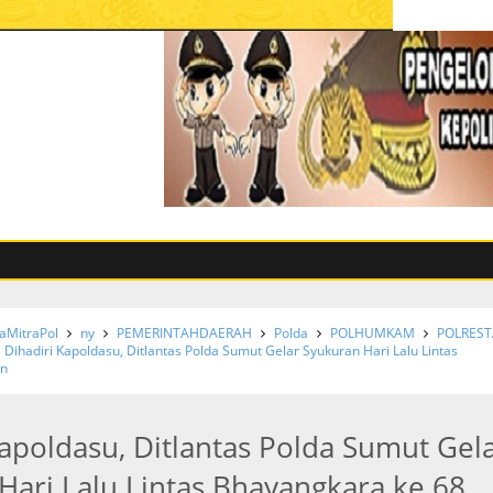
MitraPol
ny
PEMERINTAHDAERAH
Polda
POLHUMKAM
POLREST
Dihadiri Kapoldasu, Ditlantas Polda Sumut Gelar Syukuran Hari Lalu Lintas
un
Kapoldasu, Ditlantas Polda Sumut Gel
Hari Lalu Lintas Bhayangkara ke 68