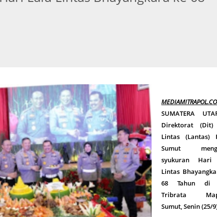
MEDIAMITRAPOL.C
SUMATERA UTA
Direktorat (Dit)
Lintas (Lantas) 
Sumut mengg
syukuran Hari
Lintas Bhayangka
68 Tahun di 
Tribrata Map
Sumut, Senin (25/9)