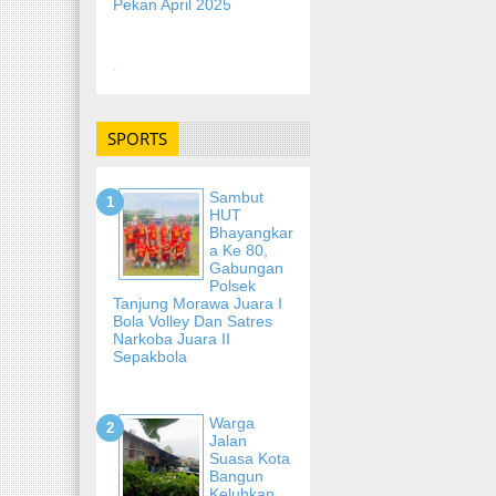
Pekan April 2025
-
SPORTS
Sambut
HUT
Bhayangkar
A Ke 80,
Gabungan
Polsek
Tanjung Morawa Juara I
Bola Volley Dan Satres
Narkoba Juara II
Sepakbola
Warga
Jalan
Suasa Kota
Bangun
Keluhkan