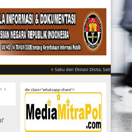
Sabu dan Ekstasi Disita, Satres Narkoba Polres S
A
div class="whatsapp-share">
ar