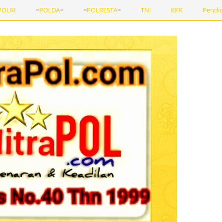
POLRI
=POLDA=
=POLRESTA=
TNI
KPK
Pendi