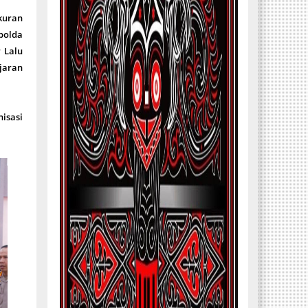
kuran
polda
 Lalu
jaran
isasi