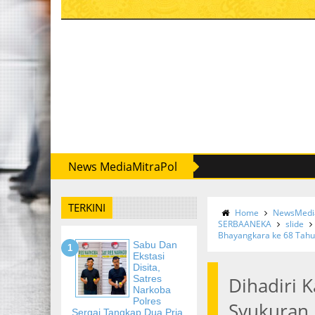
News MediaMitraPol
TERKINI
Home
NewsMedia
SERBAANEKA
slide
Bhayangkara ke 68 Tah
Sabu Dan
Ekstasi
Disita,
Satres
Dihadiri 
Narkoba
Polres
Syukuran 
Sergai Tangkap Dua Pria