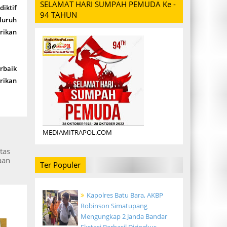
SELAMAT HARI SUMPAH PEMUDA Ke -
iktif
94 TAHUN
eluruh
erikan
erbaik
rikan
MEDIAMITRAPOL.COM
tas
aan
Ter Populer
Kapolres Batu Bara, AKBP
Robinson Simatupang
Mengungkap 2 Janda Bandar