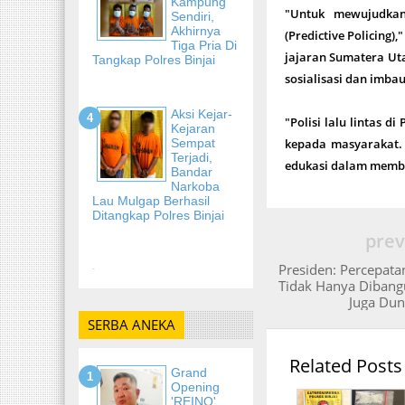
Kampung
"Untuk mewujudkan
Sendiri,
Akhirnya
(Predictive Policing
Tiga Pria Di
jajaran Sumatera Ut
Tangkap Polres Binjai
sosialisasi dan imba
Aksi Kejar-
"Polisi lalu lintas 
Kejaran
Sempat
kepada masyarakat.
Terjadi,
edukasi dalam memban
Bandar
Narkoba
Lau Mulgap Berhasil
Ditangkap Polres Binjai
prev
Presiden: Percepat
-
Tidak Hanya Dibang
Juga Dun
SERBA ANEKA
Related Posts
Grand
Opening
'REINO'