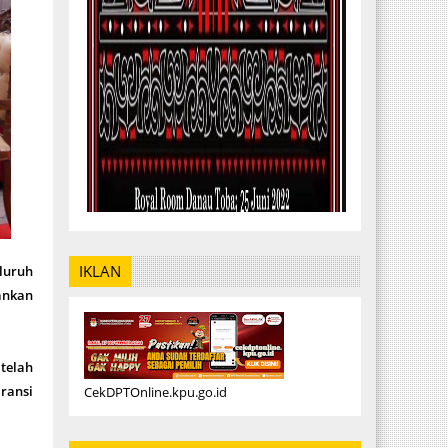
IKLAN
luruh
lankan
 telah
aransi
CekDPTOnline.kpu.go.id