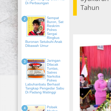
Di Perbaungan
Tahun
Sempat
Buron, Sat
Reskrim
Polres
Sergai
Ringkus
Buronan Setubuhi Anak
Dibawah Umur
Jaringan
Dilacak
Tuntas,
Satres
Narkoba
Polres
Labuhanbatu Berhasil
Tangkap Pengedar Sabu
Di Padang Matinggi
Polsek
Medan