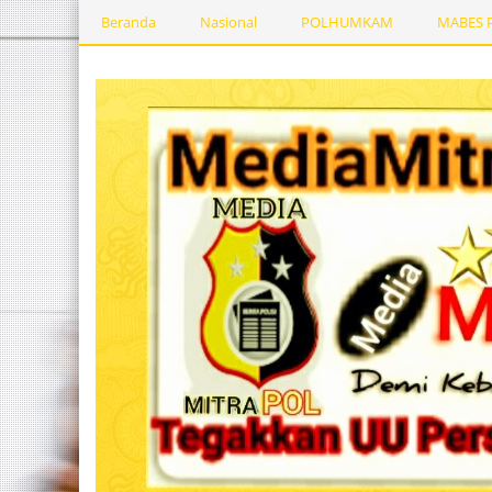
Beranda
Nasional
POLHUMKAM
MABES 
Kesehatan
PEMERINTAHDAERAH