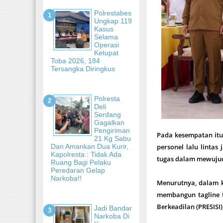
Polrestabes
Ungkap 119
Kasus
Selama
Operasi
Ketupat
Toba 2026, 184
Tersangka Diringkus
Polresta
Deli
Serdang
Gagalkan
Pengiriman
Pada kesempatan itu
21 Kg Sabu
Dan Amankan Dua Kurir,
personel lalu lintas
Kapolresta : Tidak Ada
tugas dalam mewujud
Ruang Bagi Pelaku
Peredaran Gelap
Narkoba!!
Menurutnya, dalam k
membangun tagline t
Berkeadilan (PRESISI)
Jadi Bandar
Narkoba Di