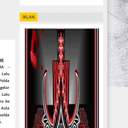
IKLAN
OM
,
RA -
 Lalu
Polda
elar
 Lalu
ra ke
Aula
olda
.