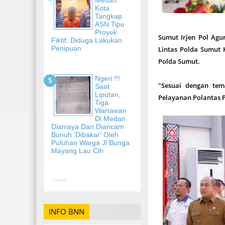
Kota
Tangkap
ASN Tipu
Proyek
Sumut Irjen Pol Agu
Fiktif, Diduga Lakukan
Penipuan
Lintas Polda Sumut 
Polda Sumut.
Ngeri !!!
"Sesuai dengan tem
Saat
Liputan,
Pelayanan Polantas P
Tiga
Wartawan
Di Medan
Dianiaya Dan Diancam
Bunuh 'Dibakar' Oleh
Puluhan Warga Jl Bunga
Mayang Lau Cih
Terkini
INFO BNN