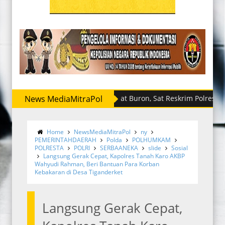
News MediaMitraPol
Sempat Buron, Sat Reskrim Polres Sergai R
Home
NewsMediaMitraPol
ny
PEMERINTAHDAERAH
Polda
POLHUMKAM
POLRESTA
POLRI
SERBAANEKA
slide
Sosial
Langsung Gerak Cepat, Kapolres Tanah Karo AKBP
Wahyudi Rahman, Beri Bantuan Para Korban
Kebakaran di Desa Tiganderket
Langsung Gerak Cepat,