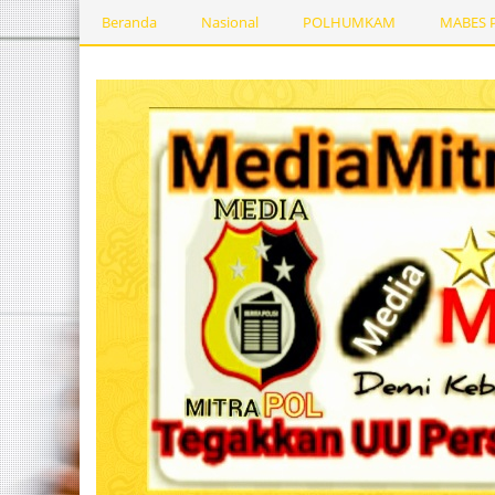
Beranda
Nasional
POLHUMKAM
MABES 
Kesehatan
PEMERINTAHDAERAH