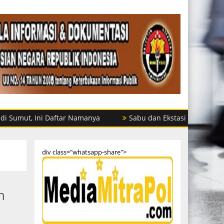
Ini Daftar Namanya
Sabu dan Ekstasi Disita, Satres Narko
div class="whatsapp-share">
n