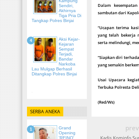
Kampung
Dalam kesempatan 
Sendiri,
Akhirnya
sambutan dari Kapold
Tiga Pria Di
Tangkap Polres Binjai
“Ucapan terima kasi
yang telah bekerj
Aksi Kejar-
serta melindungi, m
Kejaran
Sempat
Terjadi,
“Siapkan diri terha
Bandar
Narkoba
yang semakin berke
Lau Mulgap Berhasil
Ditangkap Polres Binjai
Usai Upacara kegia
Terbuka Polresta Del
-
(Red/Ws)
SERBA ANEKA
prev
Grand
Opening
Kadis Kominfo Sum
'REINO'