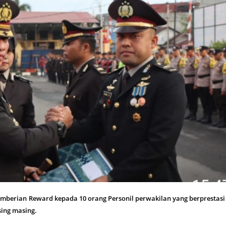
emberian Reward kepada 10 orang Personil perwakilan yang berprestas
ing masing.