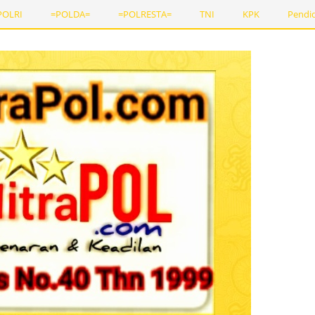
POLRI
=POLDA=
=POLRESTA=
TNI
KPK
Pendi