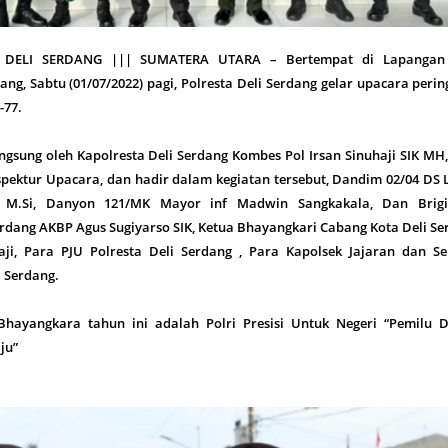
, DELI SERDANG ||| SUMATERA UTARA – Bertempat di Lapangan
ang, Sabtu (01/07/2022) pagi, Polresta Deli Serdang gelar upacara peri
-77.
ngsung oleh Kapolresta Deli Serdang Kombes Pol Irsan Sinuhaji SIK MH
spektur Upacara, dan hadir dalam kegiatan tersebut, Dandim 02/04 DS 
o M.Si, Danyon 121/MK Mayor inf Madwin Sangkakala, Dan Brigi
rdang AKBP Agus Sugiyarso SIK, Ketua Bhayangkari Cabang Kota Deli S
aji, Para PJU Polresta Deli Serdang , Para Kapolsek Jajaran dan Se
i Serdang.
Bhayangkara tahun ini adalah Polri Presisi Untuk Negeri “Pemilu 
ju”