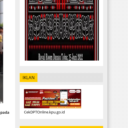
IKLAN
CekDPTOnline.kpu.go.id
i pada