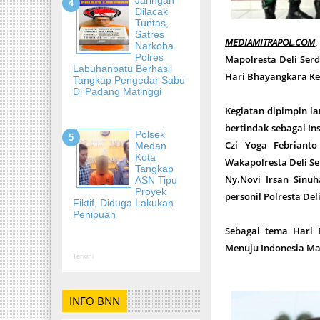
Dilacak
Tuntas,
Satres
MEDIAMITRAPOL.COM
Narkoba
Polres
Mapolresta Deli Serd
Labuhanbatu Berhasil
Hari Bhayangkara Ke
Tangkap Pengedar Sabu
Di Padang Matinggi
Kegiatan dipimpin la
bertindak sebagai In
Polsek
Czi Yoga Febriant
Medan
Kota
Wakapolresta Deli Se
Tangkap
Ny.Novi Irsan Sinuh
ASN Tipu
Proyek
personil Polresta Del
Fiktif, Diduga Lakukan
Penipuan
Sebagai tema Hari 
Menuju Indonesia Ma
Terkini
INFO BNN