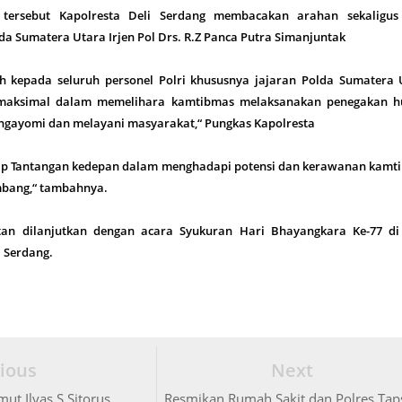
tersebut Kapolresta Deli Serdang membacakan arahan sekaligus
a Sumatera Utara Irjen Pol Drs. R.Z Panca Putra Simanjuntak
h kepada seluruh personel Polri khususnya jajaran Polda Sumatera 
a maksimal dalam memelihara kamtibmas melaksanakan penegakan 
engayomi dan melayani masyarakat,“ Pungkas Kapolresta
dap Tantangan kedepan dalam menghadapi potensi dan kerawanan kamt
mbang,“ tambahnya.
tan dilanjutkan dengan acara Syukuran Hari Bhayangkara Ke-77 di
i Serdang.
ious
Next
ut Ilyas S Sitorus
Resmikan Rumah Sakit dan Polres Taps