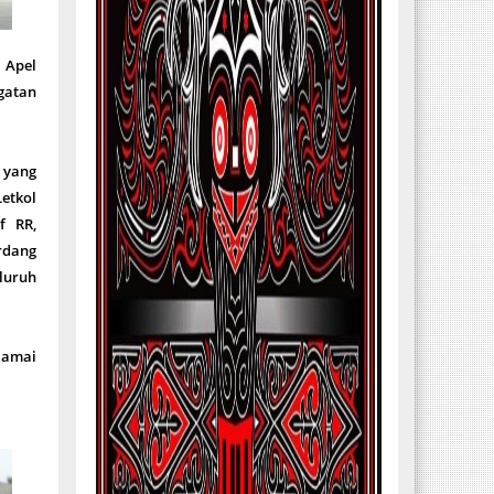
 Apel
ngatan
, yang
Letkol
f RR,
erdang
luruh
Damai