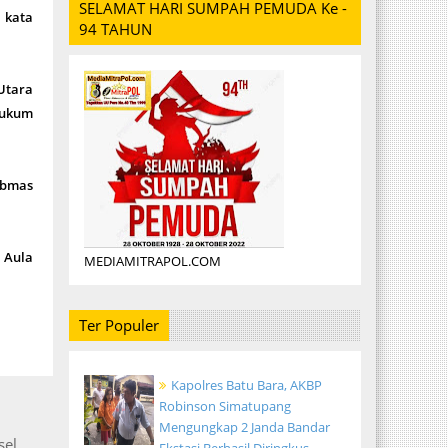
SELAMAT HARI SUMPAH PEMUDA Ke -
 kata
94 TAHUN
Utara
hukum
ibmas
 Aula
MEDIAMITRAPOL.COM
Ter Populer
Kapolres Batu Bara, AKBP
Robinson Simatupang
Mengungkap 2 Janda Bandar
el,