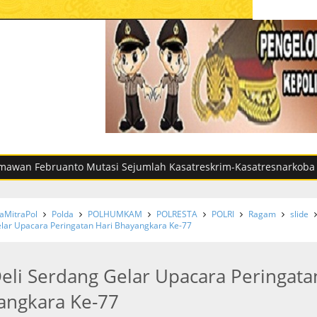
ruanto Mutasi Sejumlah Kasatreskrim-Kasatresnarkoba di Sumut, 
MitraPol
Polda
POLHUMKAM
POLRESTA
POLRI
Ragam
slide
elar Upacara Peringatan Hari Bhayangkara Ke-77
Deli Serdang Gelar Upacara Peringata
angkara Ke-77