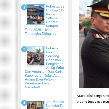
Polrestabes
Ungkap 119
Kasus
Selama
Operasi
Ketupat
Toba 2026, 184
Tersangka Diringkus
Polresta
Deli
Serdang
Gagalkan
Pengiriman
21 Kg Sabu
Dan Amankan Dua Kurir,
Kapolresta : Tidak Ada
Ruang Bagi Pelaku
Peredaran Gelap
Narkoba!!
Acara diisi dengan P
bidang tugas nya mas
Jadi Bandar
Narkoba Di