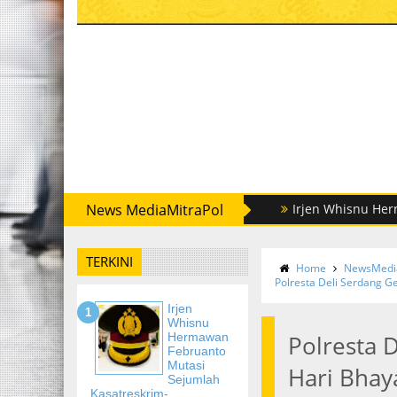
News MediaMitraPol
Irjen Whisnu Hermawan Feb
TERKINI
Home
NewsMedia
Polresta Deli Serdang G
Irjen
Whisnu
Hermawan
Polresta 
Februanto
Mutasi
Hari Bhay
Sejumlah
Kasatreskrim-