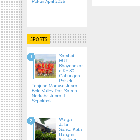
Pekan April 2025
-
SPORTS
Sambut
HUT
Bhayangkar
A Ke 80,
Gabungan
Polsek
Tanjung Morawa Juara I
Bola Volley Dan Satres
Narkoba Juara II
Sepakbola
Warga
Jalan
Suasa Kota
Bangun
Keluhkan