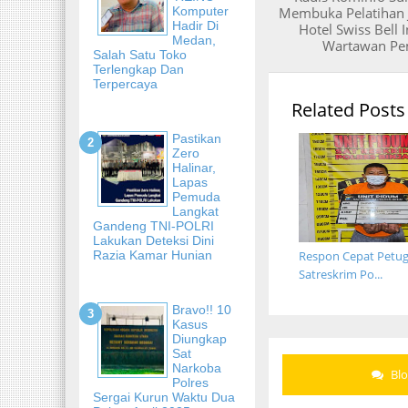
Komputer
Membuka Pelatihan J
Hadir Di
Hotel Swiss Bell 
Medan,
Wartawan Pe
Salah Satu Toko
Terlengkap Dan
Terpercaya
Related Posts
Pastikan
Zero
Halinar,
Lapas
Pemuda
Langkat
Gandeng TNI-POLRI
Lakukan Deteksi Dini
Razia Kamar Hunian
Respon Cepat Petug
Satreskrim Po...
Bravo!! 10
Kasus
Diungkap
Sat
Narkoba
Bl
Polres
Sergai Kurun Waktu Dua