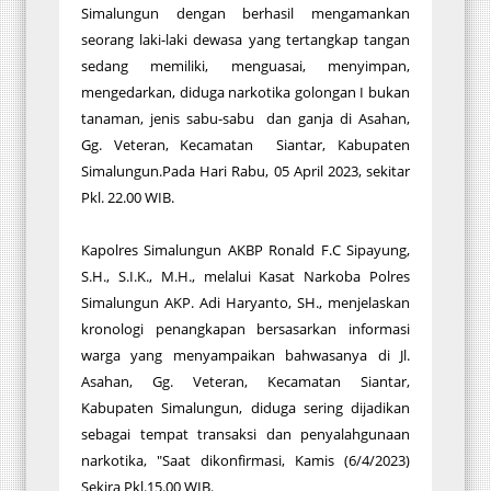
Simalungun dengan berhasil mengamankan
seorang laki-laki dewasa yang tertangkap tangan
sedang memiliki, menguasai, menyimpan,
mengedarkan, diduga narkotika golongan I bukan
tanaman, jenis sabu-sabu dan ganja di Asahan,
Gg. Veteran, Kecamatan Siantar, Kabupaten
Simalungun.Pada Hari Rabu, 05 April 2023, sekitar
Pkl. 22.00 WIB.
Kapolres Simalungun AKBP Ronald F.C Sipayung,
S.H., S.I.K., M.H., melalui Kasat Narkoba Polres
Simalungun AKP. Adi Haryanto, SH., menjelaskan
kronologi penangkapan bersasarkan informasi
warga yang menyampaikan bahwasanya di Jl.
Asahan, Gg. Veteran, Kecamatan Siantar,
Kabupaten Simalungun, diduga sering dijadikan
sebagai tempat transaksi dan penyalahgunaan
narkotika, "Saat dikonfirmasi, Kamis (6/4/2023)
Sekira Pkl.15.00 WIB.