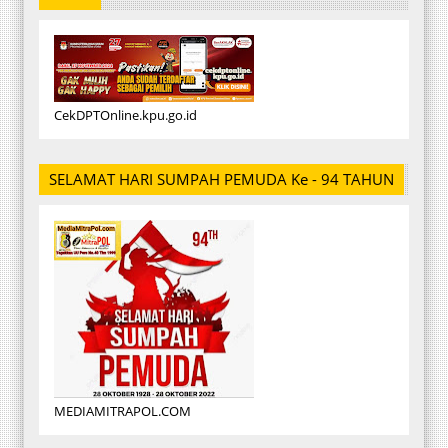
CekDPTOnline.kpu.go.id
SELAMAT HARI SUMPAH PEMUDA Ke - 94 TAHUN
MEDIAMITRAPOL.COM