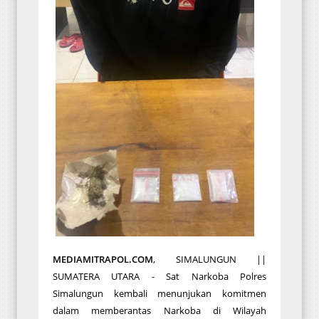
MEDIAMITRAPOL.COM
, SIMALUNGUN ||
SUMATERA UTARA - Sat Narkoba Polres
Simalungun kembali menunjukan komitmen
dalam memberantas Narkoba di Wilayah