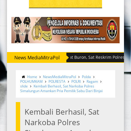
News MediaMitraPol
Sempat Buron, Sat Reskrim Polres Sergai Ri
Home
NewsMediaMitraPol
Polda
POLHUMKAM
POLRESTA
POLRI
Ragam
slide
Kembali Berhasil, Sat Narkoba Polres
Simalungun Amankan Pria Pemilik Sabu Dari Binjai
Kembali Berhasil, Sat
Narkoba Polres