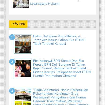
Legal Secara Hukum!
Info KPK
Hakim Jatuhkan Vonis Bebas, 4
Terdakwa Kasus Lahan Eks PTPN II
Tidak Terbukti Korupsi
Eks Kakanwil BPN Sumut Dan Eks
Kepala BPN Deli Serdang Di Tahan
Kejati Sumut, Diduga Terlibat Tindak
Pidana Korupsi Pelepasan Asset PTPN
I Untuk Perumahan Citraland
'Tidak Ada Aturan' Harus Persetujuan
Rekomendasi Kordinator Grup
Wartawan!! Pernyataan Kasi Humas
Cederai 'Trias Politika', Wartawan
Senior Angkat Bicara : Copot Jabatan