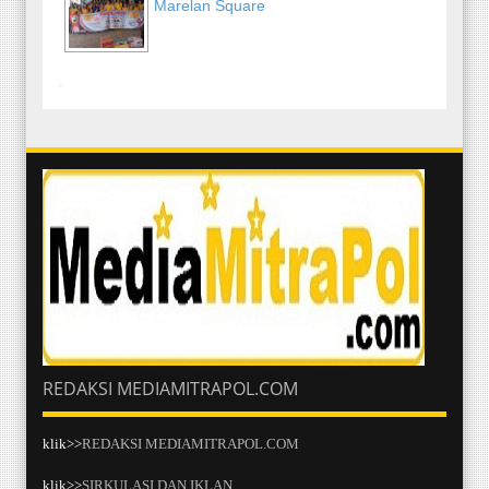
Marelan Square
-
REDAKSI MEDIAMITRAPOL.COM
klik>>
REDAKSI MEDIAMITRAPOL.COM
klik>>
SIRKULASI DAN IKLAN