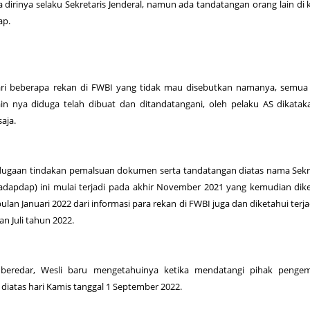
dirinya selaku Sekretaris Jenderal, namun ada tandatangan orang lain di
ap.
dari beberapa rekan di FWBI yang tidak mau disebutkan namanya, semua
in nya diduga telah dibuat dan ditandatangani, oleh pelaku AS dikata
aja.
is dugaan tindakan pemalsuan dokumen serta tandatangan diatas nama Sekr
 Nadapdap) ini mulai terjadi pada akhir November 2021 yang kemudian dik
ulan Januari 2022 dari informasi para rekan di FWBI juga dan diketahui terjad
n Juli tahun 2022.
 beredar, Wesli baru mengetahuinya ketika mendatangi pihak penge
iatas hari Kamis tanggal 1 September 2022.