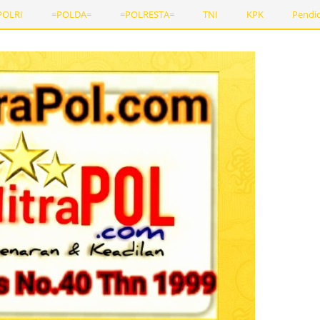
POLRI
=POLDA=
=POLRESTA=
TNI
KPK
Pendi