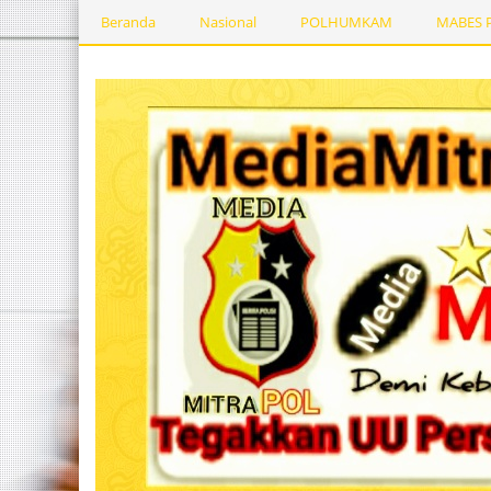
Beranda
Nasional
POLHUMKAM
MABES 
Kesehatan
PEMERINTAHDAERAH