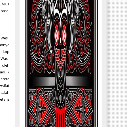
 SUMUT
pasal
esli
annya
n kop
 Wasli
 oleh
madi /
atera
sifat
 salah
taris