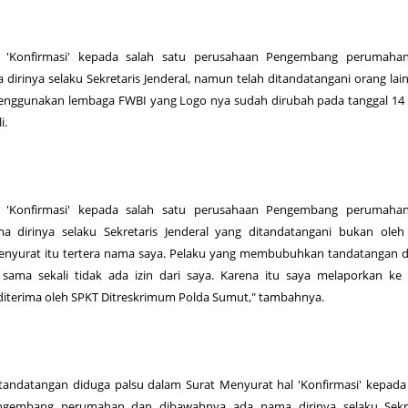
l 'Konfirmasi' kepada salah satu perusahaan Pengembang perumaha
irinya selaku Sekretaris Jenderal, namun telah ditandatangani orang lai
menggunakan lembaga FWBI yang Logo nya sudah dirubah pada tanggal 14
i.
l 'Konfirmasi' kepada salah satu perusahaan Pengembang perumaha
 dirinya selaku Sekretaris Jenderal yang ditandatangani bukan oleh 
enyurat itu tertera nama saya. Pelaku yang membubuhkan tandatangan d
sama sekali tidak ada izin dari saya. Karena itu saya melaporkan ke
 diterima oleh SPKT Ditreskrimum Polda Sumut," tambahnya.
andatangan diduga palsu dalam Surat Menyurat hal 'Konfirmasi' kepada
ngembang perumahan dan dibawahnya ada nama dirinya selaku Sekre