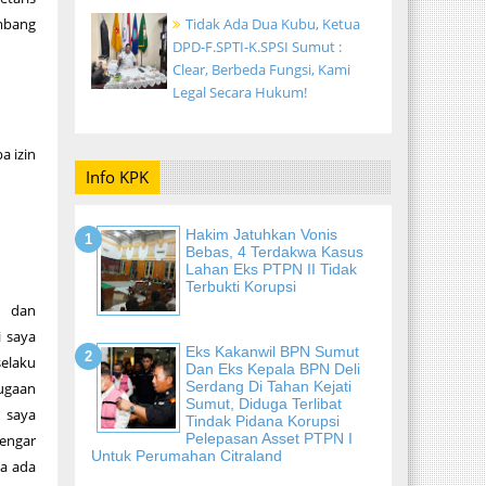
mbang
Tidak Ada Dua Kubu, Ketua
DPD-F.SPTI-K.SPSI Sumut :
Clear, Berbeda Fungsi, Kami
Legal Secara Hukum!
 izin
Info KPK
Hakim Jatuhkan Vonis
Bebas, 4 Terdakwa Kasus
Lahan Eks PTPN II Tidak
Terbukti Korupsi
 dan
 saya
Eks Kakanwil BPN Sumut
elaku
Dan Eks Kepala BPN Deli
Serdang Di Tahan Kejati
dugaan
Sumut, Diduga Terlibat
 saya
Tindak Pidana Korupsi
Pelepasan Asset PTPN I
dengar
Untuk Perumahan Citraland
ja ada