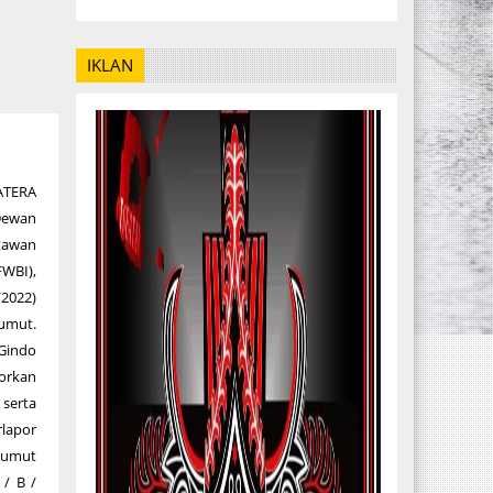
IKLAN
ATERA
Dewan
tawan
FWBI),
/2022)
umut.
Gindo
porkan
serta
lapor
Sumut
/ B /