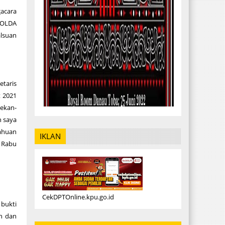
gacara
 POLDA
lsuan
etaris
t 2021
rekan-
n saya
tahuan
IKLAN
, Rabu
CekDPTOnline.kpu.go.id
bukti
n dan