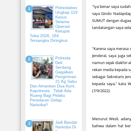
"Iya benar saya sudah
Polrestabes
Ungkap 119
saya Gindo Nadapdap,
Kasus
SUMUT dengan dugaan
Selama
Operasi
tandatangan saya selak
Ketupat
Toba 2026, 184
Tersangka Diringkus
"Karena saya merasa di
Jenderal, saya juga 
Polresta
namun sejak diakhir-a
Deli
Serdang
rekan media kepada s
Gagalkan
sebagai Sekretaris J
Pengiriman
21 Kg Sabu
kepada saya," kata 
Dan Amankan Dua Kurir,
(7/9/2022).
Kapolresta : Tidak Ada
Ruang Bagi Pelaku
Peredaran Gelap
Narkoba!!
Menurut Wesli, adan
Jadi Bandar
bahwa dalam hal ber
Narkoba Di