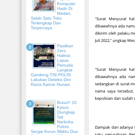
Komputer
Hadir Di
Medan,
Salah Satu Toko
"Surat Menyurat ha
Terlengkap Dan
dibawahnya ada nama d
Terpercaya
dikirim oleh pelaku 
Juli 2022," ungkap Wesl
Pastikan
Zero
Halinar,
Lapas
Pemuda
"Surat Menyurat ha
Langkat
Gandeng TNI-POLRI
dibawahnya ada nama
Lakukan Deteksi Dini
sedangkan di surat-m
Razia Kamar Hunian
nama saya tersebut, 
kepolisian dan sudah
Bravo!! 10
Kasus
Diungkap
Sat
Narkoba
Polres
Dampak dari adanya t
Sergai Kurun Waktu Dua
satu perusahaan Pe