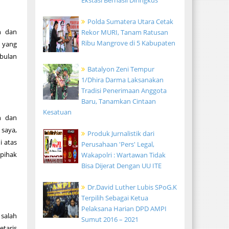
Ekstasi Berhasil Diringkus
Polda Sumatera Utara Cetak
n dan
Rekor MURI, Tanam Ratusan
Ribu Mangrove di 5 Kabupaten
n yang
 bulan
Batalyon Zeni Tempur
1/Dhira Darma Laksanakan
Tradisi Penerimaan Anggota
Baru, Tanamkan Cintaan
Kesatuan
n dan
saya,
Produk Jurnalistik dari
i atas
Perusahaan 'Pers' Legal,
 pihak
Wakapolri : Wartawan Tidak
Bisa Dijerat Dengan UU ITE
Dr.David Luther Lubis SPoG.K
Terpilih Sebagai Ketua
Pelaksana Harian DPD AMPI
 salah
Sumut 2016 – 2021
taris