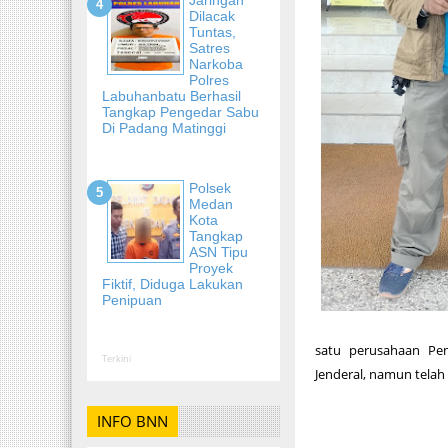
Dilacak
Tuntas,
Satres
Narkoba
Polres
Labuhanbatu Berhasil
Tangkap Pengedar Sabu
Di Padang Matinggi
Polsek
Medan
Kota
Tangkap
ASN Tipu
Proyek
Fiktif, Diduga Lakukan
Penipuan
satu perusahaan Pe
Terkini
Jenderal, namun telah 
INFO BNN