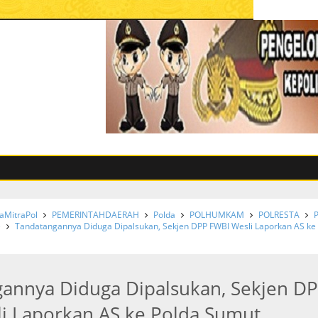
MitraPol
PEMERINTAHDAERAH
Polda
POLHUMKAM
POLRESTA
e
Tandatangannya Diduga Dipalsukan, Sekjen DPP FWBI Wesli Laporkan AS ke
annya Diduga Dipalsukan, Sekjen D
i Laporkan AS ke Polda Sumut