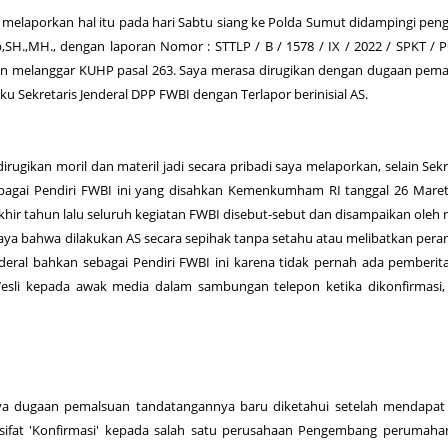
 melaporkan hal itu pada hari Sabtu siang ke Polda Sumut didampingi pen
SH.,MH., dengan laporan Nomor : STTLP / B / 1578 / IX / 2022 / SPKT /
 melanggar KUHP pasal 263. Saya merasa dirugikan dengan dugaan pema
u Sekretaris Jenderal DPP FWBI dengan Terlapor berinisial AS.
rugikan moril dan materil jadi secara pribadi saya melaporkan, selain Sekr
sebagai Pendiri FWBI ini yang disahkan Kemenkumham RI tanggal 26 Mare
khir tahun lalu seluruh kegiatan FWBI disebut-sebut dan disampaikan oleh 
aya bahwa dilakukan AS secara sepihak tanpa setahu atau melibatkan pera
enderal bahkan sebagai Pendiri FWBI ini karena tidak pernah ada pemberi
Wesli kepada awak media dalam sambungan telepon ketika dikonfirmasi
ya dugaan pemalsuan tandatangannya baru diketahui setelah mendapat 
sifat 'Konfirmasi' kepada salah satu perusahaan Pengembang perumaha