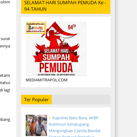
 kolom
SELAMAT HARI SUMPAH PEMUDA Ke -
94 TAHUN
 surat
kannya
etaris
MEDIAMITRAPOL.COM
etahui
i lagi
Ter Populer
Kapolres Batu Bara, AKBP
mbang
Robinson Simatupang
Mengungkap 2 Janda Bandar