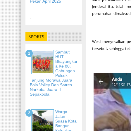
Pekan April 2025
Jenderal itu, telah
perumahan dimaksud
-
SPORTS
Wesli menyesalkan p
tersebut, sehingga te
Sambut
HUT
Bhayangkar
A Ke 80,
Gabungan
Polsek
Tanjung Morawa Juara I
Bola Volley Dan Satres
Narkoba Juara II
Sepakbola
Warga
Jalan
Suasa Kota
Bangun
Keluhkan