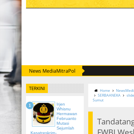
News MediaMitraPol
TERKINI
Home
NewsMedia
SERBAANEKA
slid
Sumut
Irjen
Whisnu
Hermawan
Februanto
Tandatang
Mutasi
Sejumlah
FWBI Wesl
Kasatreskrim-