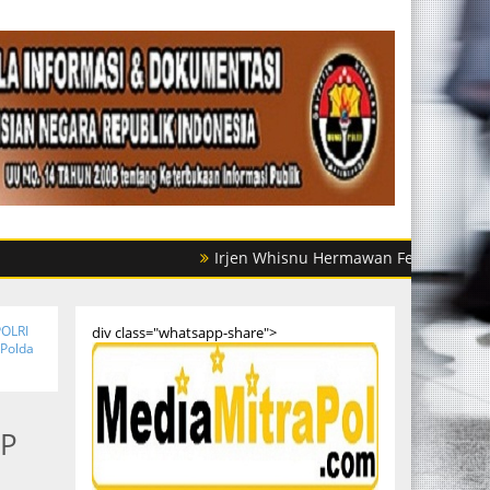
Irjen Whisnu Hermawan Februanto Mutasi Sejum
POLRI
div class="whatsapp-share">
 Polda
PP