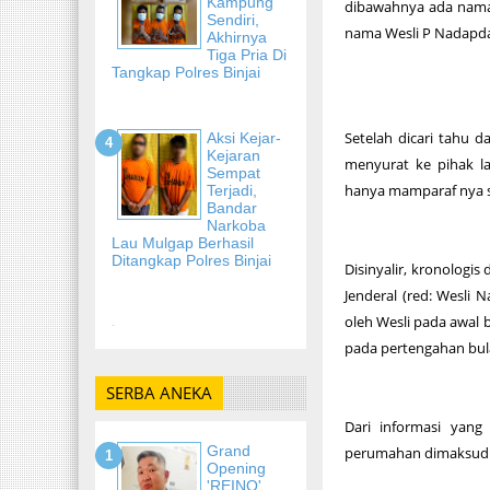
Kampung
dibawahnya ada nama 
Sendiri,
nama Wesli P Nadapd
Akhirnya
Tiga Pria Di
Tangkap Polres Binjai
Setelah dicari tahu 
Aksi Kejar-
Kejaran
menyurat ke pihak la
Sempat
hanya mamparaf nya s
Terjadi,
Bandar
Narkoba
Lau Mulgap Berhasil
Ditangkap Polres Binjai
Disinyalir, kronolog
Jenderal (red: Wesli
oleh Wesli pada awal b
-
pada pertengahan bula
SERBA ANEKA
Dari informasi yang
Grand
perumahan dimaksud d
Opening
'REINO'