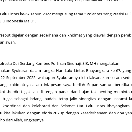
 Lalu Lintas ke-67 Tahun 2022 mengusung tema " Polantas Yang Presisi Pul
ju Indonesia Maju" .
rsebut digelar dengan sederhana dan khidmat yang diawali dengan pem
haniawan.
lresta Deli Serdang Kombes Pol Irsan Sinuhaji, SIK, MH mengatakan
sanakan Syukuran dalam rangka Hari Lalu Lintas Bhayangkara ke 67, yang
al 22 September 2022, walaupun Syukurannya kita laksanakan secara sed
ngi khidmatnya acara ini, pesan saya berilah Sopan santun beretika 
at .berdiri tegak lah di tengah panas dan hujan tak penting meminta
n tugas sebagai ladang ibadah, tetap jalin sinergitas dengan instansi l
, koordinasi dan kolaborasi dan Selamat Hari Lalu lintas Bhayangkara
erlu kita lakukan dengan eforia cukup dengan kesederhanaan dan doa yan
ho dari Allah, ungkapnya