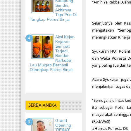
Kampung
"Amin Ya Rabbal Alami
Sendiri,
Akhirnya
Tiga Pria Di
Tangkap Polres Binjai
Selanjutnya oleh Ka
mengatakan “Semog
Aksi Kejar-
meningkatkan Kinerja 
Kejaran
Sempat
Terjadi,
Syukuran HUT Polanta
Bandar
dan Waka Polresta De
Narkoba
Lau Mulgap Berhasil
yang paling tua dan t
Ditangkap Polres Binjai
Acara Syukuran juga 
menjalankan tugas da
-
“Semoga lalulintas ke
SERBA ANEKA
itu sebagai Polisi 
masyarakat sehingga 
Grand
(Red/WeS)
Opening
#Humas Polresta DS
'REINO'