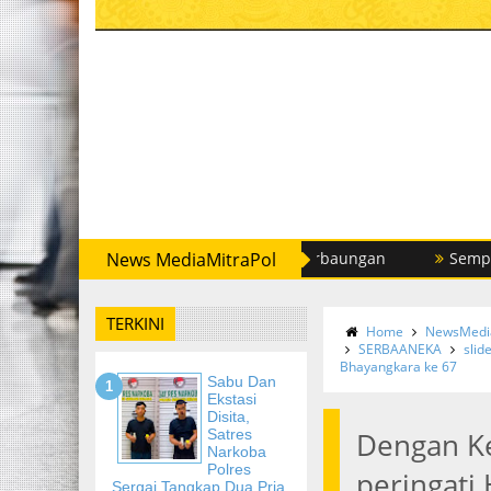
res Sergai Tangkap Dua Pria di Perbaungan
News MediaMitraPol
Sempat Buron, S
TERKINI
Home
NewsMedia
SERBAANEKA
slid
Bhayangkara ke 67
Sabu Dan
Ekstasi
Disita,
Satres
Dengan Ke
Narkoba
Polres
peringati 
Sergai Tangkap Dua Pria