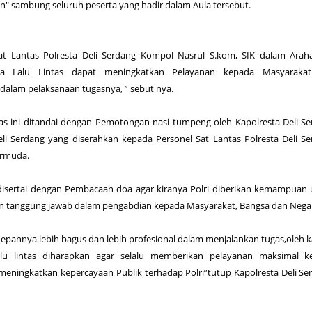
n" sambung seluruh peserta yang hadir dalam Aula tersebut.
sat Lantas Polresta Deli Serdang Kompol Nasrul S.kom, SIK dalam Ara
a Lalu Lintas dapat meningkatkan Pelayanan kepada Masyaraka
dalam pelaksanaan tugasnya, ” sebut nya.
s ini ditandai dengan Pemotongan nasi tumpeng oleh Kapolresta Deli S
li Serdang yang diserahkan kepada Personel Sat Lantas Polresta Deli S
ermuda.
disertai dengan Pembacaan doa agar kiranya Polri diberikan kemampuan
n tanggung jawab dalam pengabdian kepada Masyarakat, Bangsa dan Nega
depannya lebih bagus dan lebih profesional dalam menjalankan tugas,oleh 
Lalu lintas diharapkan agar selalu memberikan pelayanan maksimal k
meningkatkan kepercayaan Publik terhadap Polri”tutup Kapolresta Deli Se