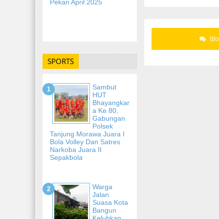
Pekan April 2025
-
Bl
SPORTS
Sambut
HUT
Bhayangkar
A Ke 80,
Gabungan
Polsek
Tanjung Morawa Juara I
Bola Volley Dan Satres
Narkoba Juara II
Sepakbola
Warga
Jalan
Suasa Kota
Bangun
Keluhkan