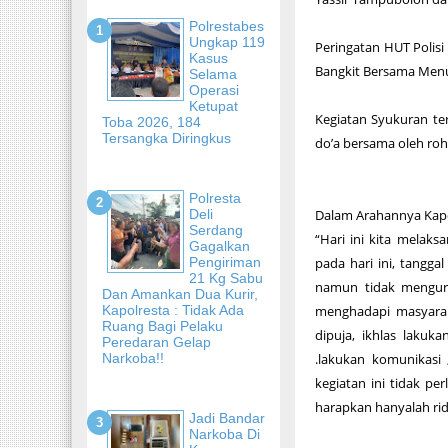
Polrestabes
Ungkap 119
Peringatan HUT Polisi
Kasus
Bangkit Bersama Menu
Selama
Operasi
Ketupat
Kegiatan Syukuran te
Toba 2026, 184
Tersangka Diringkus
do’a bersama oleh ro
Polresta
Deli
Dalam Arahannya Kapo
Serdang
“Hari ini kita melak
Gagalkan
Pengiriman
pada hari ini, tangg
21 Kg Sabu
namun tidak mengura
Dan Amankan Dua Kurir,
Kapolresta : Tidak Ada
menghadapi masyarak
Ruang Bagi Pelaku
dipuja, ikhlas lakuka
Peredaran Gelap
Narkoba!!
.lakukan komunikasi 
kegiatan ini tidak p
harapkan hanyalah rid
Jadi Bandar
Narkoba Di