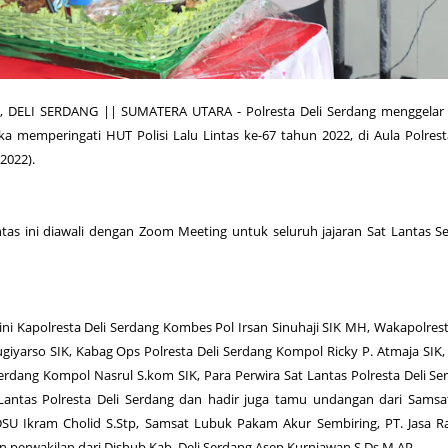
DELI SERDANG || SUMATERA UTARA - Polresta Deli Serdang menggelar 
a memperingati HUT Polisi Lalu Lintas ke-67 tahun 2022, di Aula Polrest
2022).
ntas ini diawali dengan Zoom Meeting untuk seluruh jajaran Sat Lantas S
ini Kapolresta Deli Serdang Kombes Pol Irsan Sinuhaji SIK MH, Wakapolrest
iyarso SIK, Kabag Ops Polresta Deli Serdang Kompol Ricky P. Atmaja SIK,
Serdang Kompol Nasrul S.kom SIK, Para Perwira Sat Lantas Polresta Deli Se
 Lantas Polresta Deli Serdang dan hadir juga tamu undangan dari Sams
U Ikram Cholid S.Stp, Samsat Lubuk Pakam Akur Sembiring, PT. Jasa R
 perwakilan dari Dishub Kab. Deli Serdang Asep Kurniawan S.Ds M.AP.