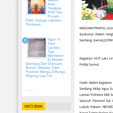
Kota
Tangkap
ASN Tipu
Proyek
Fiktif, Diduga Lakukan
Penipuan
MEDIAMITRAPOL.com, 
Syukuran dalam rangk
Ngeri !!!
Serdang, Kamis(22/09/
Saat
Liputan,
Tiga
Wartawan
Kegiatan HUT Lalu Li
Di Medan
Dianiaya Dan Diancam
Polda Sumut.
Bunuh 'Dibakar' Oleh
Puluhan Warga Jl Bunga
Mayang Lau Cih
Hadir dalam kegiatan 
Serdang Akbp Agus Sug
Terkini
Lantas Polresta Deli 
Seluruh Personil Sat
INFO BNN
Lubuk Pakam /BP2RDS
Yassir Tampubolon dan