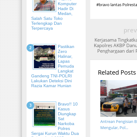
Komputer
#bravo lantas Polresta
Hadir Di
Medan,
Salah Satu Toko
Terlengkap Dan
Terpercaya
prev
Kerjasama Tingkatk
Kapolres AKBP Dan
Pastikan
Penghargaan dari 
Zero
Halinar,
Lapas
Pemuda
Related Posts
Langkat
Gandeng TNI-POLRI
Lakukan Deteksi Dini
Razia Kamar Hunian
Bravo!! 10
Kasus
Diungkap
Sat
Antrean Pengisian 
Narkoba
Mengular, Pol...
Polres
Sergai Kurun Waktu Dua