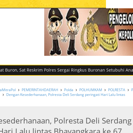
at Reskrim Polres Sergai Ringkus Buronan Setubuhi Anak Dibawa
MitraPol
PEMERINTAHDAERAH
Polda
POLHUMKAM
POLRESTA
e
Dengan Kesederhanaan, Polresta Deli Serdang peringati Hari Lalu lintas
sederhanaan, Polresta Deli Serdang
Hari Lalu lintas Bhayangkara ke 67