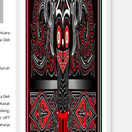
Acara
a Deli
eluruh
a Deli
 Kasat
rdang,
at UPT
aharja