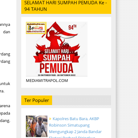
SELAMAT HARI SUMPAH PEMUDA Ke -
94 TAHUN
hannya
t dan
erdang
erdang
MEDIAMITRAPOL.COM
 untuk
ra.
Ter Populer
karena
epada
Kapolres Batu Bara, AKBP
rdang.
Robinson Simatupang
Mengungkap 2 Janda Bandar