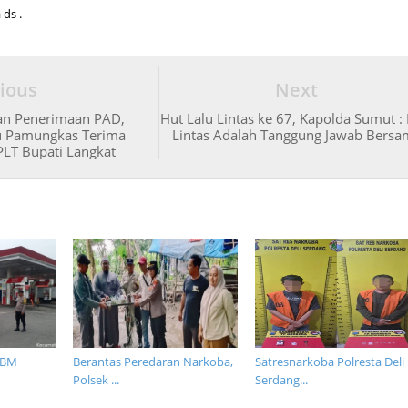
 ds .
ious
Next
an Penerimaan PAD,
Hut Lalu Lintas ke 67, Kapolda Sumut : 
u Pamungkas Terima
Lintas Adalah Tanggung Jawab Bersa
PLT Bupati Langkat
BBM
Berantas Peredaran Narkoba,
Satresnarkoba Polresta Deli
Polsek ...
Serdang...