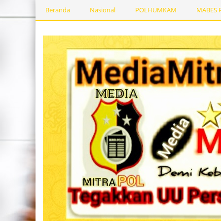
Beranda
Nasional
POLHUMKAM
MABES 
Kesehatan
PEMERINTAHDAERAH