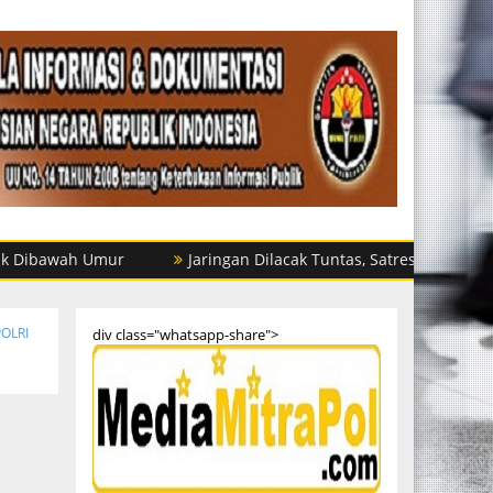
h Umur
Jaringan Dilacak Tuntas, Satres Narkoba Polres La
POLRI
div class="whatsapp-share">