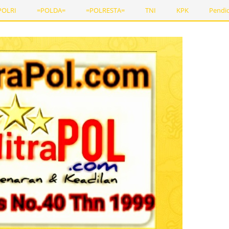
POLRI
=POLDA=
=POLRESTA=
TNI
KPK
Pendi