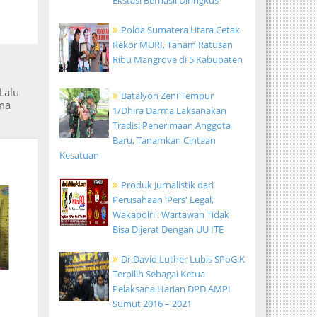
Ekstasi Berhasil Diringkus
Polda Sumatera Utara Cetak
Rekor MURI, Tanam Ratusan
Ribu Mangrove di 5 Kabupaten
Lalu
Batalyon Zeni Tempur
ma
1/Dhira Darma Laksanakan
Tradisi Penerimaan Anggota
Baru, Tanamkan Cintaan
Kesatuan
Produk Jurnalistik dari
Perusahaan 'Pers' Legal,
Wakapolri : Wartawan Tidak
Bisa Dijerat Dengan UU ITE
Dr.David Luther Lubis SPoG.K
Terpilih Sebagai Ketua
Pelaksana Harian DPD AMPI
Sumut 2016 – 2021