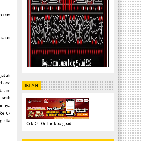
ih Dan
bacaan
 jatuh
erhana
IKLAN
dalam
 untuk
ainnya
 ke 67
g kita
CekDPTOnline.kpu.go.id