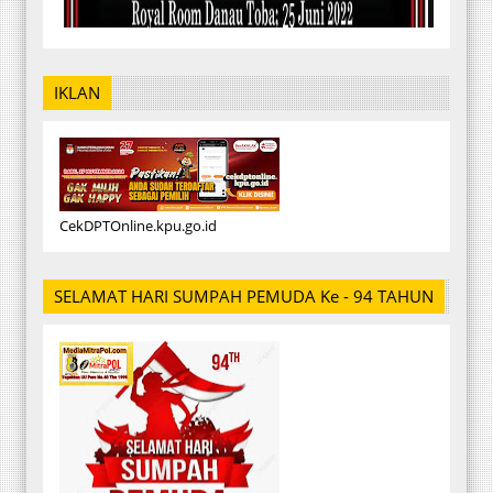
IKLAN
CekDPTOnline.kpu.go.id
SELAMAT HARI SUMPAH PEMUDA Ke - 94 TAHUN