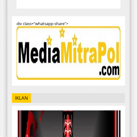
div class="whatsapp-share">
IKLAN