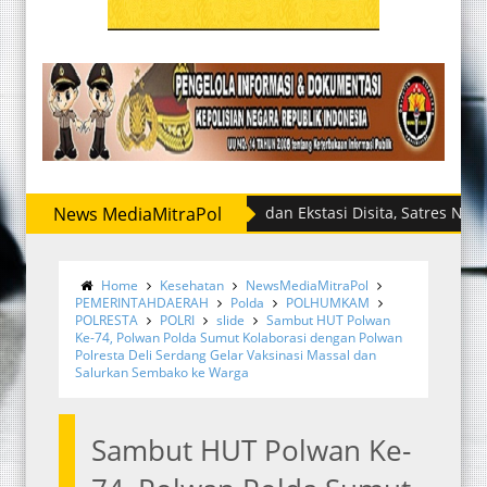
News MediaMitraPol
Sabu dan Ekstasi Disita, Satres Narkoba Pol
Home
Kesehatan
NewsMediaMitraPol
PEMERINTAHDAERAH
Polda
POLHUMKAM
POLRESTA
POLRI
slide
Sambut HUT Polwan
Ke-74, Polwan Polda Sumut Kolaborasi dengan Polwan
Polresta Deli Serdang Gelar Vaksinasi Massal dan
Salurkan Sembako ke Warga
Sambut HUT Polwan Ke-