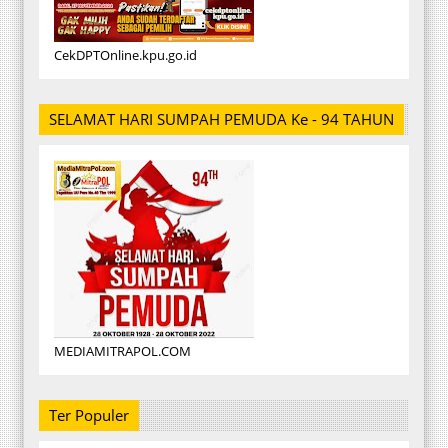
CekDPTOnline.kpu.go.id
SELAMAT HARI SUMPAH PEMUDA Ke - 94 TAHUN
MEDIAMITRAPOL.COM
Ter Populer