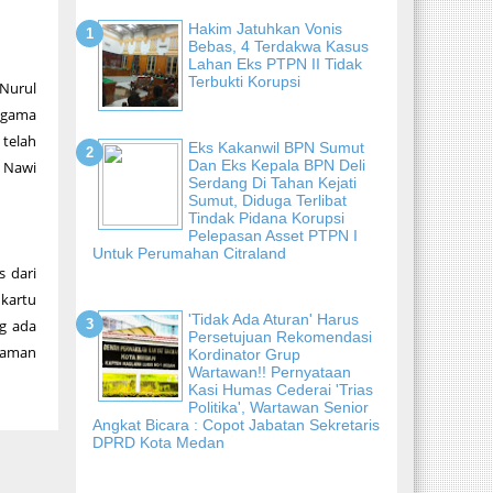
Hakim Jatuhkan Vonis
Bebas, 4 Terdakwa Kasus
Lahan Eks PTPN II Tidak
Terbukti Korupsi
 Nurul
 agama
 telah
Eks Kakanwil BPN Sumut
Dan Eks Kepala BPN Deli
 Nawi
Serdang Di Tahan Kejati
Sumut, Diduga Terlibat
Tindak Pidana Korupsi
Pelepasan Asset PTPN I
Untuk Perumahan Citraland
s dari
 kartu
'Tidak Ada Aturan' Harus
ng ada
Persetujuan Rekomendasi
alaman
Kordinator Grup
Wartawan!! Pernyataan
Kasi Humas Cederai 'Trias
Politika', Wartawan Senior
Angkat Bicara : Copot Jabatan Sekretaris
DPRD Kota Medan