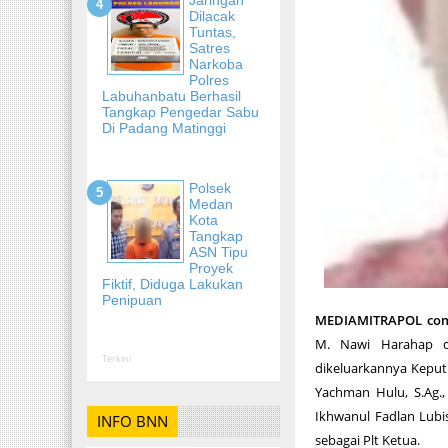
Dilacak
Tuntas,
Satres
Narkoba
Polres
Labuhanbatu Berhasil
Tangkap Pengedar Sabu
Di Padang Matinggi
Polsek
Medan
Kota
Tangkap
ASN Tipu
Proyek
Fiktif, Diduga Lakukan
Penipuan
MEDIAMITRAPOL co
M. Nawi Harahap d
Terkini
dikeluarkannya Kepu
Yachman Hulu, S.Ag.
Ikhwanul Fadlan Lubi
INFO BNN
sebagai Plt Ketua.