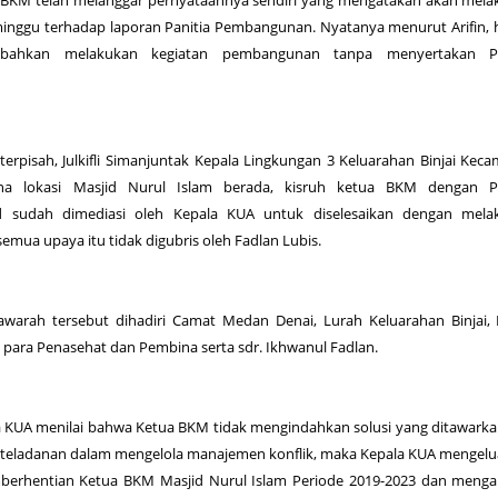
a BKM telah melanggar pernyataannya sendiri yang mengatakan akan mel
minggu terhadap laporan Panitia Pembangunan. Nyatanya menurut Arifin, h
n bahkan melakukan kegiatan pembangunan tanpa menyertakan Pa
.
terpisah, Julkifli Simanjuntak Kepala Lingkungan 3 Keluarahan Binjai Kec
a lokasi Masjid Nurul Islam berada, kisruh ketua BKM dengan Pa
 sudah dimediasi oleh Kepala KUA untuk diselesaikan dengan mela
mua upaya itu tidak digubris oleh Fadlan Lubis.
warah tersebut dihadiri Camat Medan Denai, Lurah Keluarahan Binjai,
para Penasehat dan Pembina serta sdr. Ikhwanul Fadlan.
ala KUA menilai bahwa Ketua BKM tidak mengindahkan solusi yang ditawark
teladanan dalam mengelola manajemen konflik, maka Kepala KUA mengel
berhentian Ketua BKM Masjid Nurul Islam Periode 2019-2023 dan menga