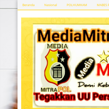
Beranda
Nasional
POLHUMKAM
MABES 
Kesehatan
PEMERINTAHDAERAH