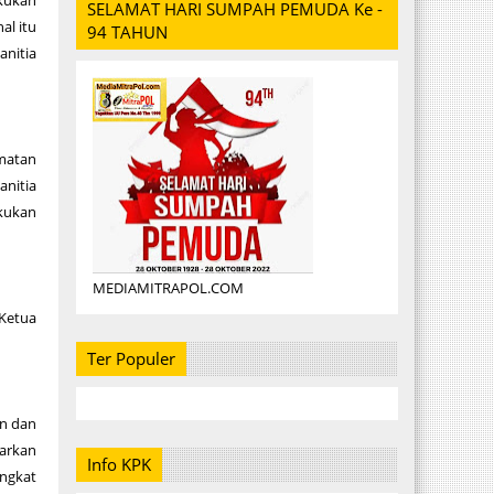
akukan
SELAMAT HARI SUMPAH PEMUDA Ke -
al itu
94 TAHUN
nitia
amatan
nitia
kukan
MEDIAMITRAPOL.COM
 Ketua
Ter Populer
an dan
uarkan
Info KPK
ngkat