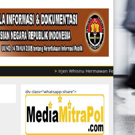
Irjen Whisnu Hermawan Februanto Mutasi Sejum
div class="whatsapp-share">