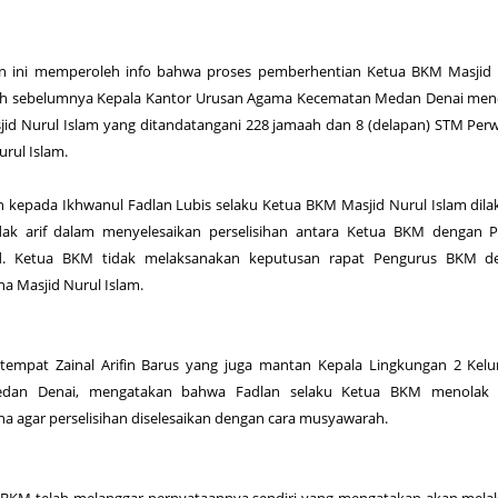
n ini memperoleh info bahwa proses pemberhentian Ketua BKM Masjid 
elah sebelumnya Kepala Kantor Urusan Agama Kecematan Medan Denai me
jid Nurul Islam yang ditandatangani 228 jamaah dan 8 (delapan) STM Perw
urul Islam.
kepada Ikhwanul Fadlan Lubis selaku Ketua BKM Masjid Nurul Islam dil
dak arif dalam menyelesaikan perselisihan antara Ketua BKM dengan P
. Ketua BKM tidak melaksanakan keputusan rapat Pengurus BKM d
a Masjid Nurul Islam.
tempat Zainal Arifin Barus yang juga mantan Kepala Lingkungan 2 Kel
edan Denai, mengatakan bahwa Fadlan selaku Ketua BKM menolak 
a agar perselisihan diselesaikan dengan cara musyawarah.