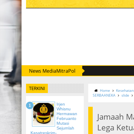
News MediaMitraPol
TERKINI
Home
Kesehatan
SERBAANEKA
slide
Irjen
Whisnu
Hermawan
Jamaah Ma
Februanto
Mutasi
Lega Ketu
Sejumlah
Kasatreskrim-