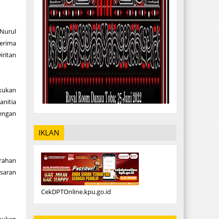
Nurul
nerima
iritan
akukan
anitia
engan
IKLAN
urahan
saran
CekDPTOnline.kpu.go.id