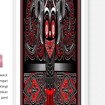
i Jl.
engan
atangi
ntikan
 Jamil