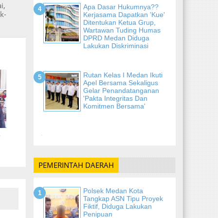
i,
Apa Dasar Hukumnya??
k-
Kerjasama Dapatkan 'Kue'
Ditentukan Ketua Grup,
Wartawan Tuding Humas
DPRD Medan Diduga
Lakukan Diskriminasi
Rutan Kelas I Medan Ikuti
Apel Bersama Sekaligus
Gelar Penandatanganan
'Pakta Integritas Dan
Komitmen Bersama'
p
-
PEMERINTAH DAERAH
Polsek Medan Kota
Tangkap ASN Tipu Proyek
Fiktif, Diduga Lakukan
Penipuan