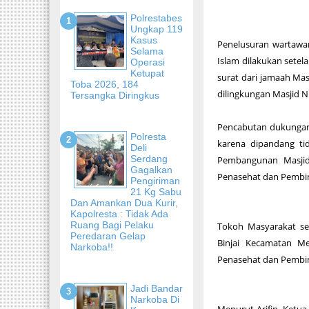
Polrestabes
Ungkap 119
Kasus
Penelusuran wartawa
Selama
Islam dilakukan set
Operasi
Ketupat
surat dari jamaah Mas
Toba 2026, 184
dilingkungan Masjid N
Tersangka Diringkus
Pencabutan dukungan 
Polresta
karena dipandang ti
Deli
Serdang
Pembangunan Masjid
Gagalkan
Penasehat dan Pembin
Pengiriman
21 Kg Sabu
Dan Amankan Dua Kurir,
Kapolresta : Tidak Ada
Ruang Bagi Pelaku
Tokoh Masyarakat se
Peredaran Gelap
Binjai Kecamatan M
Narkoba!!
Penasehat dan Pembin
Jadi Bandar
Narkoba Di