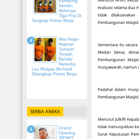
Menurut Arifin, Ketu
Kampung
Sendiri,
evaluasi selama dua 
Akhirnya
tidak dilaksanaka
Tiga Pria Di
Tangkap Polres Binjai
Pembangunan Masjid
Aksi Kejar-
Kejaran
Sementara itu secara 
Sempat
Medan Denai, diman
Terjadi,
Bandar
Pembangunan Masjid
Narkoba
musyawarah, namun se
Lau Mulgap Berhasil
Ditangkap Polres Binjai
Padahal dalam musya
-
Pembangunan Masjid, 
SERBA ANEKA
Menurut Julkifli Kep
tidak menunjukkan ke
Grand
Opening
Surat Keputusan Pem
'REINO'