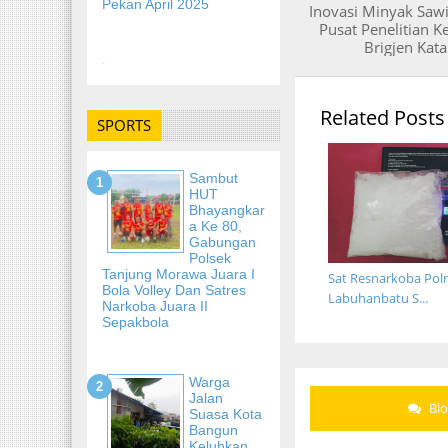
Pekan April 2025
Inovasi Minyak Sawit
Pusat Penelitian Ke
Brigjen Ka
-
Related Posts
SPORTS
Sambut
HUT
Bhayangkar
A Ke 80,
Gabungan
Polsek
Tanjung Morawa Juara I
Sat Resnarkoba Polr
Bola Volley Dan Satres
Labuhanbatu S...
Narkoba Juara II
Sepakbola
Warga
Jalan
Bl
Suasa Kota
Bangun
Keluhkan