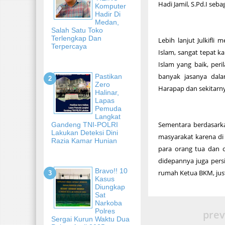
Hadi Jamil, S.Pd.I sebag
Komputer
Hadir Di
Medan,
Salah Satu Toko
Terlengkap Dan
Lebih lanjut Julkifl
Terpercaya
Islam, sangat tepat k
Islam yang baik, per
banyak jasanya dala
Pastikan
Zero
Harapap dan sekitarn
Halinar,
Lapas
Pemuda
Langkat
Sementara berdasark
Gandeng TNI-POLRI
Lakukan Deteksi Dini
masyarakat karena di
Razia Kamar Hunian
para orang tua dan o
didepannya juga pers
Bravo!! 10
rumah Ketua BKM, jus
Kasus
Diungkap
Sat
Narkoba
Polres
prev
Sergai Kurun Waktu Dua