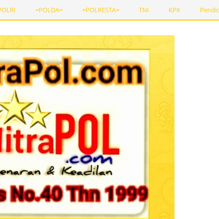
POLRI
=POLDA=
=POLRESTA=
TNI
KPK
Pendi