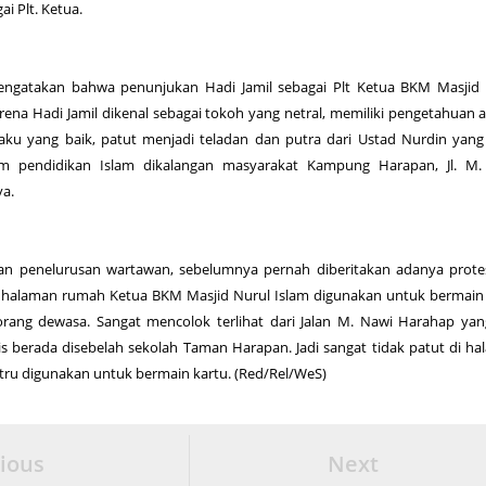
ai Plt. Ketua.
i mengatakan bahwa penunjukan Hadi Jamil sebagai Plt Ketua BKM Masjid
arena Hadi Jamil dikenal sebagai tokoh yang netral, memiliki pengetahuan
ilaku yang baik, patut menjadi teladan dan putra dari Ustad Nurdin yang
m pendidikan Islam dikalangan masyarakat Kampung Harapan, Jl. M.
ya.
an penelurusan wartawan, sebelumnya pernah diberitakan adanya prote
 halaman rumah Ketua BKM Masjid Nurul Islam digunakan untuk bermain
rang dewasa. Sangat mencolok terlihat dari Jalan M. Nawi Harahap ya
is berada disebelah sekolah Taman Harapan. Jadi sangat tidak patut di h
tru digunakan untuk bermain kartu. (Red/Rel/WeS)
ious
Next