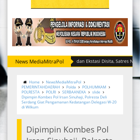
News MediaMitraPol
Sabu dan Ekstasi Disita, Satres Narkoba Pol
Home
NewsMediaMitraPol
PEMERINTAHDAERAH
Polda
POLHUMKAM
POLRESTA
POLRI
SERBAANEKA
slide
Dipimpin Kombes Pol Irsan Sinuhaji, Polresta Deli
Serdang Giat Pengamanan Kedatangan Delegasi W-20
di Wilkum
Dipimpin Kombes Pol