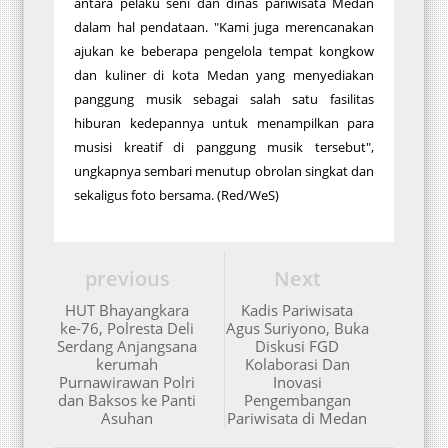
antara pelaku seni dan dinas pariwisata Medan
dalam hal pendataan. "Kami juga merencanakan
ajukan ke beberapa pengelola tempat kongkow
dan kuliner di kota Medan yang menyediakan
panggung musik sebagai salah satu fasilitas
hiburan kedepannya untuk menampilkan para
musisi kreatif di panggung musik tersebut",
ungkapnya sembari menutup obrolan singkat dan
sekaligus foto bersama. (Red/WeS)
previous
Next
HUT Bhayangkara
Kadis Pariwisata
ke-76, Polresta Deli
Agus Suriyono, Buka
Serdang Anjangsana
Diskusi FGD
kerumah
Kolaborasi Dan
Purnawirawan Polri
Inovasi
dan Baksos ke Panti
Pengembangan
Asuhan
Pariwisata di Medan