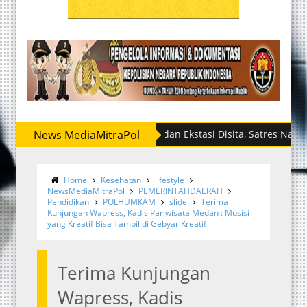
News MediaMitraPol
Sabu dan Ekstasi Disita, Satres Narkoba Polre
Home
Kesehatan
lifestyle
NewsMediaMitraPol
PEMERINTAHDAERAH
Pendidikan
POLHUMKAM
slide
Terima
Kunjungan Wapress, Kadis Pariwisata Medan : Musisi
yang Kreatif Bisa Tampil di Gebyar Kreatif
Terima Kunjungan
Wapress, Kadis