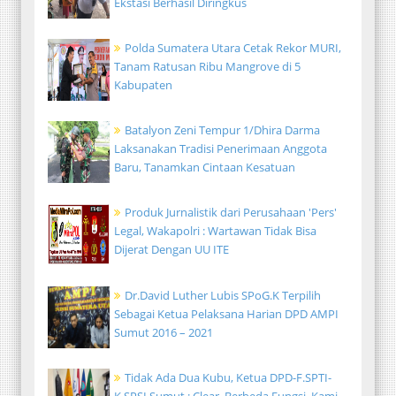
Ekstasi Berhasil Diringkus
Polda Sumatera Utara Cetak Rekor MURI,
Tanam Ratusan Ribu Mangrove di 5
Kabupaten
Batalyon Zeni Tempur 1/Dhira Darma
Laksanakan Tradisi Penerimaan Anggota
Baru, Tanamkan Cintaan Kesatuan
Produk Jurnalistik dari Perusahaan 'Pers'
Legal, Wakapolri : Wartawan Tidak Bisa
Dijerat Dengan UU ITE
Dr.David Luther Lubis SPoG.K Terpilih
Sebagai Ketua Pelaksana Harian DPD AMPI
Sumut 2016 – 2021
Tidak Ada Dua Kubu, Ketua DPD-F.SPTI-
K.SPSI Sumut : Clear, Berbeda Fungsi, Kami