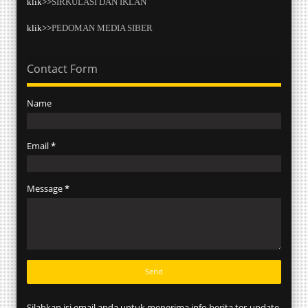
klik>>
SIRKULASI DAN IKLAN
klik>>
PEDOMAN MEDIA SIBER
Contact Form
Name
Email
*
Message
*
Silahkan isi email anda untuk menerima info berita ter-update