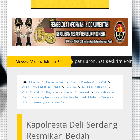
News MediaMitraPol
Sempat Buron, Sat Reskrim Polres Sergai 
Home
Kesehatan
NewsMediaMitraPol
PEMERINTAHDAERAH
Polda
POLHUMKAM
POLRESTA
Ragam
slide
Sosial
Kapolresta
Deli Serdang Resmikan Bedah Rumah Dalam Rangka
HUT Bhayangkara ke-76
Kapolresta Deli Serdang
Resmikan Bedah