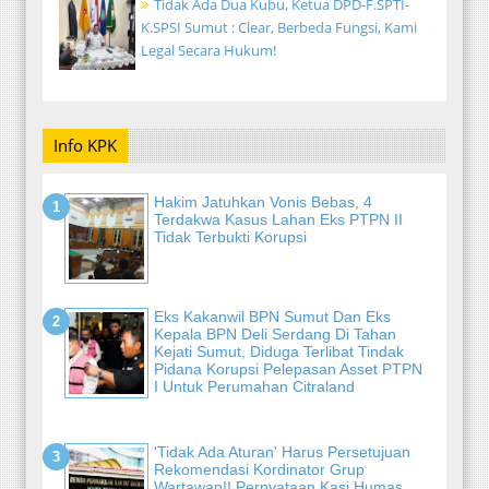
Tidak Ada Dua Kubu, Ketua DPD-F.SPTI-
K.SPSI Sumut : Clear, Berbeda Fungsi, Kami
Legal Secara Hukum!
Info KPK
Hakim Jatuhkan Vonis Bebas, 4
Terdakwa Kasus Lahan Eks PTPN II
Tidak Terbukti Korupsi
Eks Kakanwil BPN Sumut Dan Eks
Kepala BPN Deli Serdang Di Tahan
Kejati Sumut, Diduga Terlibat Tindak
Pidana Korupsi Pelepasan Asset PTPN
I Untuk Perumahan Citraland
'Tidak Ada Aturan' Harus Persetujuan
Rekomendasi Kordinator Grup
Wartawan!! Pernyataan Kasi Humas