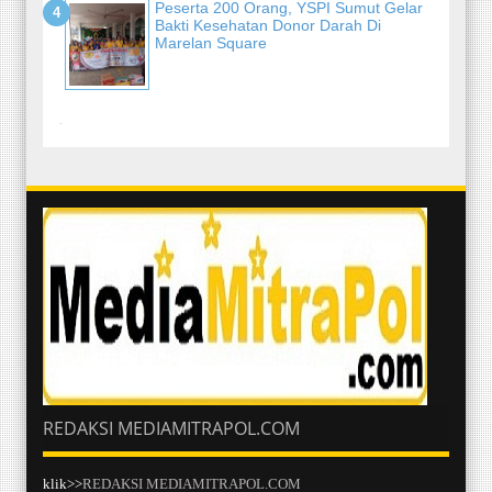
Peserta 200 Orang, YSPI Sumut Gelar
Bakti Kesehatan Donor Darah Di
Marelan Square
-
REDAKSI MEDIAMITRAPOL.COM
klik>>
REDAKSI MEDIAMITRAPOL.COM