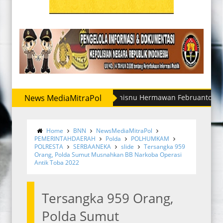
News MediaMitraPol
Irjen Whisnu Hermawan Februanto Mutasi Sejum
Home
BNN
NewsMediaMitraPol
PEMERINTAHDAERAH
Polda
POLHUMKAM
POLRESTA
SERBAANEKA
slide
Tersangka 959
Orang, Polda Sumut Musnahkan BB Narkoba Operasi
Antik Toba 2022
Tersangka 959 Orang,
Polda Sumut