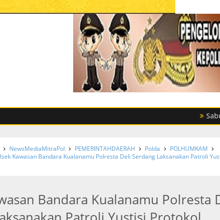
Sabu dan Eks
NewsMediaMitraPol
PEMERINTAHDAERAH
Polda
POLHUMKAM
lsek Kawasan Bandara Kualanamu Polresta Deli Serdang Laksanakan Patroli Yust
wasan Bandara Kualanamu Polresta D
aksanakan Patroli Yustisi Protokol