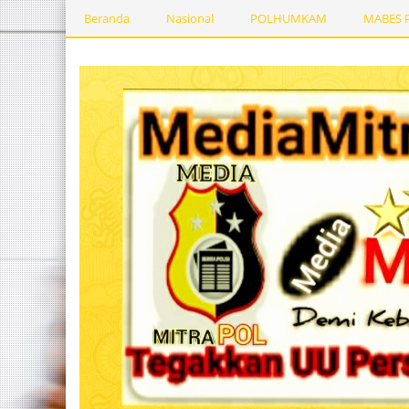
Beranda
Nasional
POLHUMKAM
MABES 
Kesehatan
PEMERINTAHDAERAH