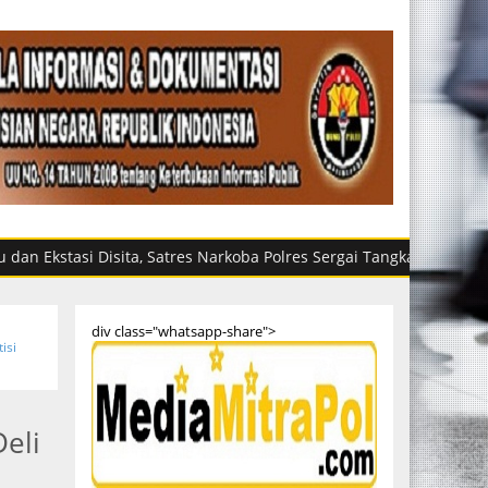
tasi Disita, Satres Narkoba Polres Sergai Tangkap Dua Pria di Per
div class="whatsapp-share">
isi
eli