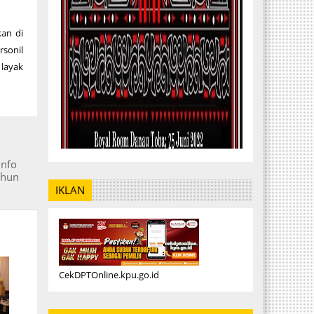
kan di
sonil
layak
info
ahun
IKLAN
CekDPTOnline.kpu.go.id