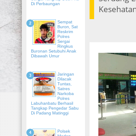
Di Perbaungan
Kesehata
Sempat
Buron, Sat
Reskrim
Polres
Sergai
Ringkus
Buronan Setubuhi Anak
Dibawah Umur
Jaringan
Dilacak
Tuntas,
Satres
Narkoba
Polres
Labuhanbatu Berhasil
Tangkap Pengedar Sabu
Di Padang Matinggi
Polsek
Medan