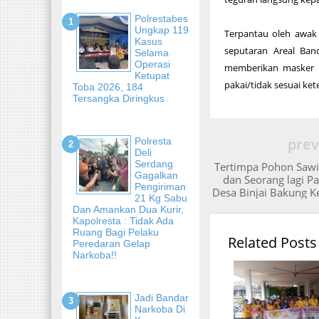
Polrestabes
Ungkap 119
Terpantau oleh awak 
Kasus
seputaran Areal Ban
Selama
Operasi
memberikan masker 
Ketupat
pakai/tidak sesuai ke
Toba 2026, 184
Tersangka Diringkus
prev
Polresta
Deli
Serdang
Tertimpa Pohon Sawi
Gagalkan
dan Seorang lagi Pa
Pengiriman
Desa Binjai Bakung K
21 Kg Sabu
Dan Amankan Dua Kurir,
Kapolresta : Tidak Ada
Ruang Bagi Pelaku
Related Posts
Peredaran Gelap
Narkoba!!
Jadi Bandar
Narkoba Di