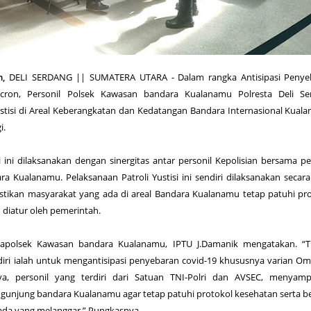
m,
DELI SERDANG || SUMATERA UTARA - Dalam rangka Antisipasi Penye
cron, Personil Polsek Kawasan bandara Kualanamu Polresta Deli Se
ustisi di Areal Keberangkatan dan Kedatangan Bandara Internasional Kual
i.
i ini dilaksanakan dengan sinergitas antar personil Kepolisian bersama pe
 Kualanamu. Pelaksanaan Patroli Yustisi ini sendiri dilaksanakan secara
astikan masyarakat yang ada di areal Bandara Kualanamu tetap patuhi pr
diatur oleh pemerintah.
Kapolsek Kawasan bandara Kualanamu, IPTU J.Damanik mengatakan. “T
endiri ialah untuk mengantisipasi penyebaran covid-19 khususnya varian Om
a, personil yang terdiri dari Satuan TNI-Polri dan AVSEC, menyamp
unjung bandara Kualanamu agar tetap patuhi protokol kesehatan serta b
ada yang melanggar.” Pungkasnya.