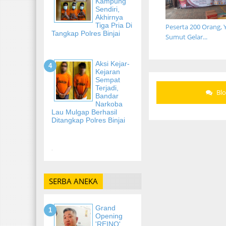
Kampung
Sendiri,
Akhirnya
Tiga Pria Di
Peserta 200 Orang, 
Tangkap Polres Binjai
Sumut Gelar...
Aksi Kejar-
Kejaran
Sempat
Terjadi,
Bl
Bandar
Narkoba
Lau Mulgap Berhasil
Ditangkap Polres Binjai
-
SERBA ANEKA
Grand
Opening
'REINO'