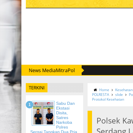
News MediaMitraPol
TERKINI
Home
Kesehatan
POLRESTA
slide
Po
Protokol Kesehatan
Sabu Dan
Ekstasi
Disita,
Satres
Polsek Ka
Narkoba
Polres
Serdang L
Sergai Tangkap Dua Pria