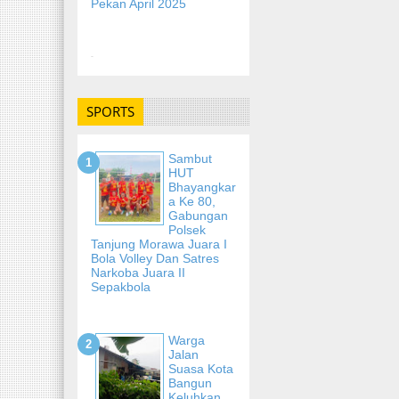
Pekan April 2025
-
SPORTS
Sambut
HUT
Bhayangkar
A Ke 80,
Gabungan
Polsek
Tanjung Morawa Juara I
Bola Volley Dan Satres
Narkoba Juara II
Sepakbola
Warga
Jalan
Suasa Kota
Bangun
Keluhkan