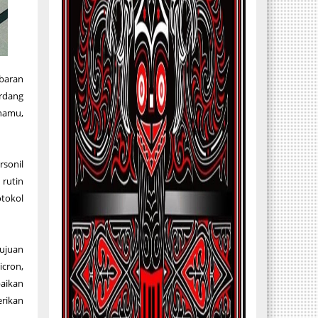
baran
rdang
anamu,
rsonil
 rutin
otokol
ujuan
icron,
aikan
erikan