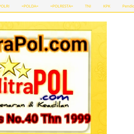
POLRI
=POLDA=
=POLRESTA=
TNI
KPK
Pendi