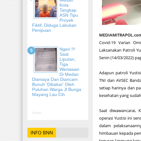
Kota
Tangkap
ASN Tipu
Proyek
Fiktif, Diduga Lakukan
Penipuan
MEDIAMITRAPOL.co
Covid-19 Varian Omi
Ngeri !!!
Laksanakan Patroli Y
Saat
Senin (14/03/2022) pag
Liputan,
Tiga
Wartawan
Adapun patroli Yustis
Di Medan
Dianiaya Dan Diancam
TNI dan AVSEC Bandara
Bunuh 'Dibakar' Oleh
setiap harinya dan p
Puluhan Warga Jl Bunga
Mayang Lau Cih
kesehatan yang sudah 
Saat diwawancarai, 
Terkini
operasi Yustisi ini s
dalam pelaksanaanny
INFO BNN
himbauan kepada peng
teguran langsung kep