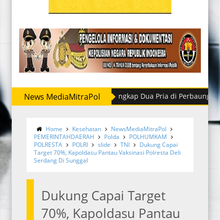
tres Narkoba Polres Sergai Tangkap Dua Pria di Perbaungan
News MediaMitraPol
Home
Kesehatan
NewsMediaMitraPol
PEMERINTAHDAERAH
Polda
POLHUMKAM
POLRESTA
POLRI
slide
TNI
Dukung Capai
Target 70%, Kapoldasu Pantau Vaksinasi Polresta Deli
Serdang Di Sunggal
Dukung Capai Target
70%, Kapoldasu Pantau