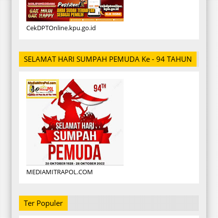
CekDPTOnline.kpu.go.id
SELAMAT HARI SUMPAH PEMUDA Ke - 94 TAHUN
MEDIAMITRAPOL.COM
Ter Populer