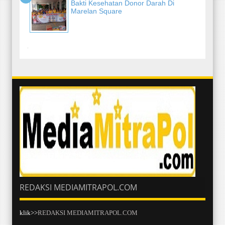
Bakti Kesehatan Donor Darah Di
Marelan Square
-
REDAKSI MEDIAMITRAPOL.COM
klik>>
REDAKSI MEDIAMITRAPOL.COM