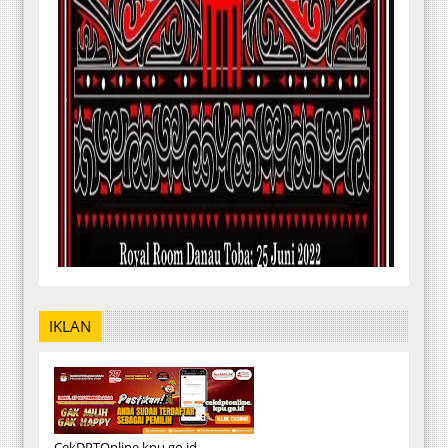
IKLAN
CekDPTOnline.kpu.go.id