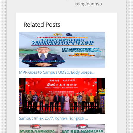
keinginannya
Related Posts
MPR Goes to Campus UMSU, Eddy Soepa...
Sambut Imlek 2577, KonJen Tiongkok ...